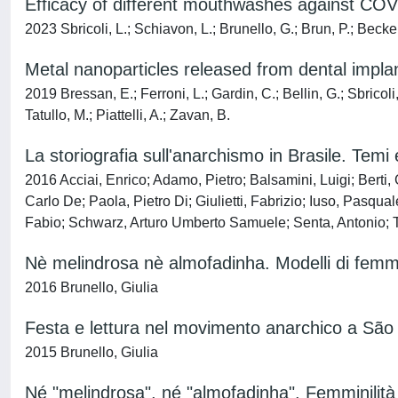
Efficacy of different mouthwashes against COV
2023 Sbricoli, L.; Schiavon, L.; Brunello, G.; Brun, P.; Becker
Metal nanoparticles released from dental implan
2019 Bressan, E.; Ferroni, L.; Gardin, C.; Bellin, G.; Sbricoli
Tatullo, M.; Piattelli, A.; Zavan, B.
La storiografia sull'anarchismo in Brasile. Temi 
2016 Acciai, Enrico; Adamo, Pietro; Balsamini, Luigi; Berti
Carlo De; Paola, Pietro Di; Giulietti, Fabrizio; Iuso, Pasqu
Fabio; Schwarz, Arturo Umberto Samuele; Senta, Antonio; T
Nè melindrosa nè almofadinha. Modelli di femm
2016 Brunello, Giulia
Festa e lettura nel movimento anarchico a São 
2015 Brunello, Giulia
Né "melindrosa", né "almofadinha". Femminilità