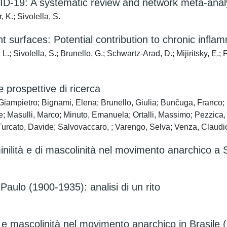
ID-19: A systematic review and network meta-anal
, K.; Sivolella, S.
t surfaces: Potential contribution to chronic infla
, L.; Sivolella, S.; Brunello, G.; Schwartz-Arad, D.; Mijiritsky, E
e prospettive di ricerca
, Giampietro; Bignami, Elena; Brunello, Giulia; Bunčuga, Franco
ale; Masulli, Marco; Minuto, Emanuela; Ortalli, Massimo; Pezzica
urcato, Davide; Salvovaccaro, ; Varengo, Selva; Venza, Claudi
inilità e di mascolinità nel movimento anarchico 
Paulo (1900-1935): analisi di un rito
 e mascolinità nel movimento anarchico in Brasile