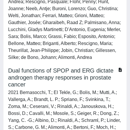
Andrea; Rescigno, Pasquale; Flohr, Penny; Hunt,
Joanne; Neeb, Antje; Buroni, Lorenzo; Guo, Christina;
Welti, Jonathan; Ferrari, Matteo; Grioni, Matteo;
Gauthier, Josée; Gharaibeh, Raad Z; Palmisano, Anna;
Lucchini, Gladys Martinetti; D'Antonio, Eugenia; Merler,
Sara; Bolis, Marco; Grassi, Fabio; Esposito, Antonio;
Bellone, Matteo; Briganti, Alberto; Rescigno, Maria;
Theurillat, Jean-Philippe; Jobin, Christian; Gillessen,
Silke; de Bono, Johann; Alimonti, Andrea
Dual functions of SPOP and ERG dictate
androgen therapy responses in prostate
cancer
2021 Bernasocchi, T.; El Tekle, G.; Bolis, M.; Mutti, A.;
Vallerga, A.; Brandt, L. P.; Spriano, F.; Svinkina, T.;
Zoma, M.; Ceserani, V.; Rinaldi, A.; Janouskova, H.;
Bossi, D.; Cavalli, M.; Mosole, S.; Geiger, R.; Dong, Z.;
Yang, C. -G.; Albino, D.; Rinaldi, A.; Schraml, P.; Linder,
S.; Carbone, G. M.; Alimonti, A.; Bertoni, F.; Moch, H.;