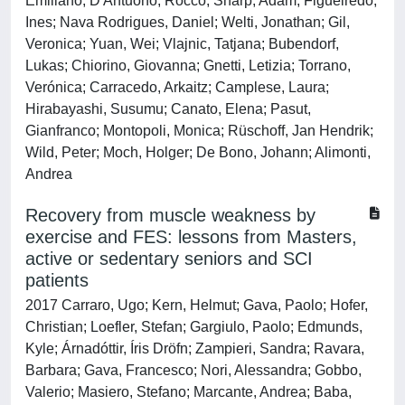
Emiliano; D'Antuono, Rocco; Sharp, Adam; Figueiredo,
Ines; Nava Rodrigues, Daniel; Welti, Jonathan; Gil,
Veronica; Yuan, Wei; Vlajnic, Tatjana; Bubendorf,
Lukas; Chiorino, Giovanna; Gnetti, Letizia; Torrano,
Verónica; Carracedo, Arkaitz; Camplese, Laura;
Hirabayashi, Susumu; Canato, Elena; Pasut,
Gianfranco; Montopoli, Monica; Rüschoff, Jan Hendrik;
Wild, Peter; Moch, Holger; De Bono, Johann; Alimonti,
Andrea
Recovery from muscle weakness by
exercise and FES: lessons from Masters,
active or sedentary seniors and SCI
patients
2017 Carraro, Ugo; Kern, Helmut; Gava, Paolo; Hofer,
Christian; Loefler, Stefan; Gargiulo, Paolo; Edmunds,
Kyle; Árnadóttir, Íris Dröfn; Zampieri, Sandra; Ravara,
Barbara; Gava, Francesco; Nori, Alessandra; Gobbo,
Valerio; Masiero, Stefano; Marcante, Andrea; Baba,