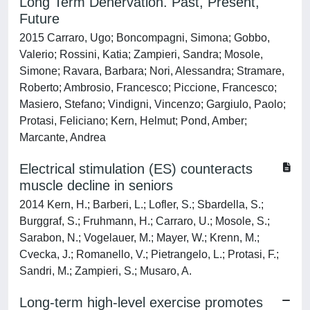
Long Term Denervation. Past, Present,
Future
2015 Carraro, Ugo; Boncompagni, Simona; Gobbo,
Valerio; Rossini, Katia; Zampieri, Sandra; Mosole,
Simone; Ravara, Barbara; Nori, Alessandra; Stramare,
Roberto; Ambrosio, Francesco; Piccione, Francesco;
Masiero, Stefano; Vindigni, Vincenzo; Gargiulo, Paolo;
Protasi, Feliciano; Kern, Helmut; Pond, Amber;
Marcante, Andrea
Electrical stimulation (ES) counteracts
muscle decline in seniors
2014 Kern, H.; Barberi, L.; Lofler, S.; Sbardella, S.;
Burggraf, S.; Fruhmann, H.; Carraro, U.; Mosole, S.;
Sarabon, N.; Vogelauer, M.; Mayer, W.; Krenn, M.;
Cvecka, J.; Romanello, V.; Pietrangelo, L.; Protasi, F.;
Sandri, M.; Zampieri, S.; Musaro, A.
Long-term high-level exercise promotes