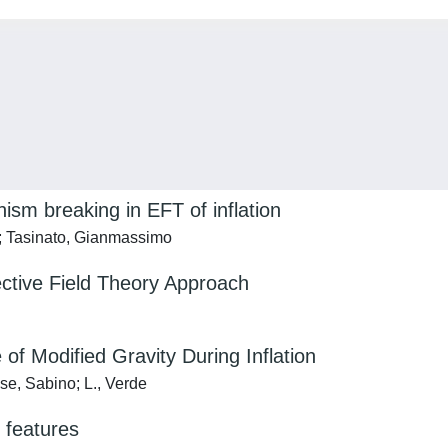
hism breaking in EFT of inflation
o; Tasinato, Gianmassimo
fective Field Theory Approach
of Modified Gravity During Inflation
se, Sabino; L., Verde
h features