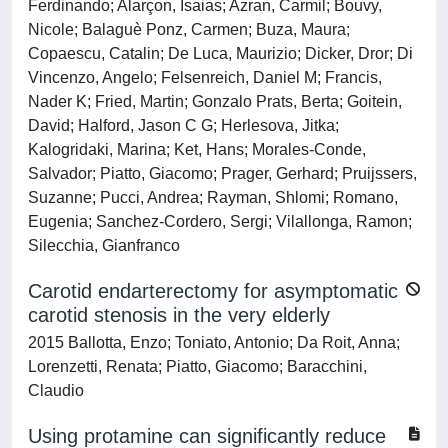
Ferdinando; Alarçon, Isaias; Azran, Carmil; Bouvy,
Nicole; Balaguè Ponz, Carmen; Buza, Maura;
Copaescu, Catalin; De Luca, Maurizio; Dicker, Dror; Di
Vincenzo, Angelo; Felsenreich, Daniel M; Francis,
Nader K; Fried, Martin; Gonzalo Prats, Berta; Goitein,
David; Halford, Jason C G; Herlesova, Jitka;
Kalogridaki, Marina; Ket, Hans; Morales-Conde,
Salvador; Piatto, Giacomo; Prager, Gerhard; Pruijssers,
Suzanne; Pucci, Andrea; Rayman, Shlomi; Romano,
Eugenia; Sanchez-Cordero, Sergi; Vilallonga, Ramon;
Silecchia, Gianfranco
Carotid endarterectomy for asymptomatic
carotid stenosis in the very elderly
2015 Ballotta, Enzo; Toniato, Antonio; Da Roit, Anna;
Lorenzetti, Renata; Piatto, Giacomo; Baracchini,
Claudio
Using protamine can significantly reduce