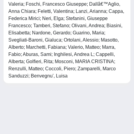
Valeria; Foschi, Francesco Giuseppe; Dallâ€™Aglio,
Anna Chiara; Feletti, Valentina; Lanzi, Arianna; Cappa,
Federica Mirici; Neri, Elga; Stefanini, Giuseppe
Francesco; Tamberi, Stefano; Olivani, Andrea; Biasini,
Elisabetta; Nardone, Gerardo; Guarino, Maria;
Svegliati-Baroni, Gialuca; Ortolani, Alessio; Masotto,
Alberto; Marchetti, Fabiana; Valerio, Matteo; Marra,
Fabio; Aburas, Sami; Inghilesi, Andrea L; Cappelli,
Alberta; Golfieri, Rita; Mosconi, MARIA CRISTINA;
Renzulli, Matteo; Coccoli, Piero; Zamparelli, Marco
Sanduzzi; Benvegnu', Luisa
Powered by
IRIS
-
about IRIS
-
Utilizzo dei cookie
-
Privacy
Copyright © 2026