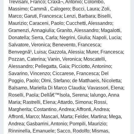
Trevisani, Franco; Craxã¬, Antonio; Colombo,
Massimo; Cammã , Calogero; Bucci, Laura; Zoli,
Marco; Garuti, Francesca; Lenzi, Barbara; Biselli,
Maurizio; Caraceni, Paolo; Cucchetti, Alessandro;
Gramenzi, Annagiulia; Granito, Alessandro; Magalotti,
Donatella; Serra, Carla; Negrini, Giulia; Napoli, Lucia;
Salvatore, Veronica; Benevento, Francesca;
Benvegnã¹, Luisa; Gazzola, Alessia; Murer, Francesca;
Pozzan, Caterina; Vanin, Veronica; Moscatelli,
Alessandro; Pellegatta, Gaia; Picciotto, Antonino;
Savarino, Vincenzo; Ciccarese, Francesca; Del
Poggio, Paolo; Olmi, Stefano; de Matthaeis, Nicoletta;
Balsamo, Mariella Di Marco Claudia; Vavassori, Elena;
Roselli, Paola; Dellâ€™Isola, Serena; Ialungo, Anna
Maria; Rastrelli, Elena; Attardo, Simona; Rossi,
Margherita; Costantino, Andrea; Affronti, Andrea;
Affronti, Marco; Mascari, Marta; Felder, Martina; Mega,
Andrea; Gasbarrini, Antonio; Pompili, Maurizio;
Rinninella, Emanuele; Sacco, Rodolfo; Mismas,