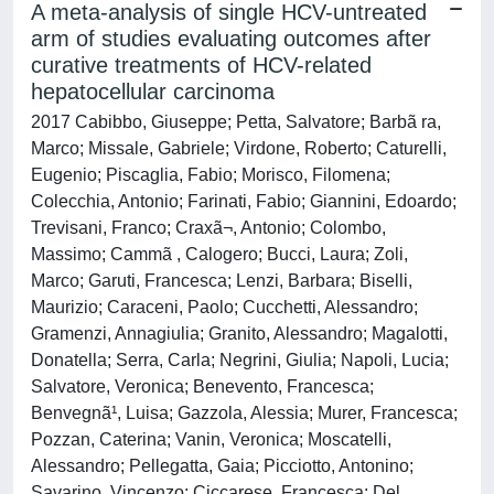
A meta-analysis of single HCV-untreated
arm of studies evaluating outcomes after
curative treatments of HCV-related
hepatocellular carcinoma
2017 Cabibbo, Giuseppe; Petta, Salvatore; Barbã ra,
Marco; Missale, Gabriele; Virdone, Roberto; Caturelli,
Eugenio; Piscaglia, Fabio; Morisco, Filomena;
Colecchia, Antonio; Farinati, Fabio; Giannini, Edoardo;
Trevisani, Franco; Craxã¬, Antonio; Colombo,
Massimo; Cammã , Calogero; Bucci, Laura; Zoli,
Marco; Garuti, Francesca; Lenzi, Barbara; Biselli,
Maurizio; Caraceni, Paolo; Cucchetti, Alessandro;
Gramenzi, Annagiulia; Granito, Alessandro; Magalotti,
Donatella; Serra, Carla; Negrini, Giulia; Napoli, Lucia;
Salvatore, Veronica; Benevento, Francesca;
Benvegnã¹, Luisa; Gazzola, Alessia; Murer, Francesca;
Pozzan, Caterina; Vanin, Veronica; Moscatelli,
Alessandro; Pellegatta, Gaia; Picciotto, Antonino;
Savarino, Vincenzo; Ciccarese, Francesca; Del