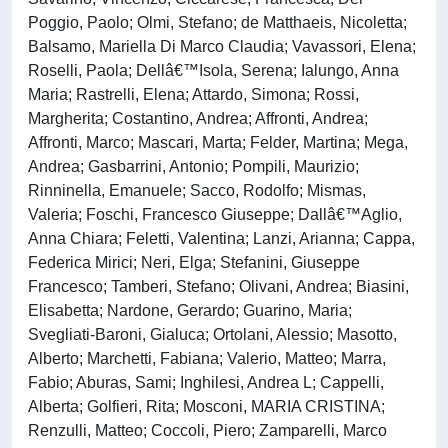
Poggio, Paolo; Olmi, Stefano; de Matthaeis, Nicoletta;
Balsamo, Mariella Di Marco Claudia; Vavassori, Elena;
Roselli, Paola; Dellâ€™Isola, Serena; Ialungo, Anna
Maria; Rastrelli, Elena; Attardo, Simona; Rossi,
Margherita; Costantino, Andrea; Affronti, Andrea;
Affronti, Marco; Mascari, Marta; Felder, Martina; Mega,
Andrea; Gasbarrini, Antonio; Pompili, Maurizio;
Rinninella, Emanuele; Sacco, Rodolfo; Mismas,
Valeria; Foschi, Francesco Giuseppe; Dallâ€™Aglio,
Anna Chiara; Feletti, Valentina; Lanzi, Arianna; Cappa,
Federica Mirici; Neri, Elga; Stefanini, Giuseppe
Francesco; Tamberi, Stefano; Olivani, Andrea; Biasini,
Elisabetta; Nardone, Gerardo; Guarino, Maria;
Svegliati-Baroni, Gialuca; Ortolani, Alessio; Masotto,
Alberto; Marchetti, Fabiana; Valerio, Matteo; Marra,
Fabio; Aburas, Sami; Inghilesi, Andrea L; Cappelli,
Alberta; Golfieri, Rita; Mosconi, MARIA CRISTINA;
Renzulli, Matteo; Coccoli, Piero; Zamparelli, Marco