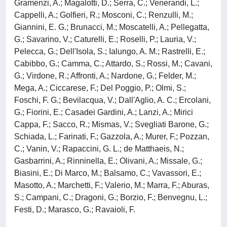
Gramenzi, A.; Magalotti, D.; Serra, C.; Venerandi, L.;
Cappelli, A.; Golfieri, R.; Mosconi, C.; Renzulli, M.;
Giannini, E. G.; Brunacci, M.; Moscatelli, A.; Pellegatta,
G.; Savarino, V.; Caturelli, E.; Roselli, P.; Lauria, V.;
Pelecca, G.; Dell'Isola, S.; Ialungo, A. M.; Rastrelli, E.;
Cabibbo, G.; Camma, C.; Attardo, S.; Rossi, M.; Cavani,
G.; Virdone, R.; Affronti, A.; Nardone, G.; Felder, M.;
Mega, A.; Ciccarese, F.; Del Poggio, P.; Olmi, S.;
Foschi, F. G.; Bevilacqua, V.; Dall'Aglio, A. C.; Ercolani,
G.; Fiorini, E.; Casadei Gardini, A.; Lanzi, A.; Mirici
Cappa, F.; Sacco, R.; Mismas, V.; Svegliati Barone, G.;
Schiada, L.; Farinati, F.; Gazzola, A.; Murer, F.; Pozzan,
C.; Vanin, V.; Rapaccini, G. L.; de Matthaeis, N.;
Gasbarrini, A.; Rinninella, E.; Olivani, A.; Missale, G.;
Biasini, E.; Di Marco, M.; Balsamo, C.; Vavassori, E.;
Masotto, A.; Marchetti, F.; Valerio, M.; Marra, F.; Aburas,
S.; Campani, C.; Dragoni, G.; Borzio, F.; Benvegnu, L.;
Festi, D.; Marasco, G.; Ravaioli, F.