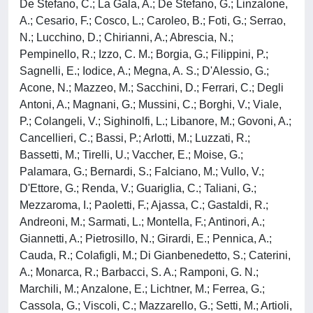
De Stefano, C.; La Gala, A.; De Stefano, G.; Linzalone,
A.; Cesario, F.; Cosco, L.; Caroleo, B.; Foti, G.; Serrao,
N.; Lucchino, D.; Chirianni, A.; Abrescia, N.;
Pempinello, R.; Izzo, C. M.; Borgia, G.; Filippini, P.;
Sagnelli, E.; Iodice, A.; Megna, A. S.; D'Alessio, G.;
Acone, N.; Mazzeo, M.; Sacchini, D.; Ferrari, C.; Degli
Antoni, A.; Magnani, G.; Mussini, C.; Borghi, V.; Viale,
P.; Colangeli, V.; Sighinolfi, L.; Libanore, M.; Govoni, A.;
Cancellieri, C.; Bassi, P.; Arlotti, M.; Luzzati, R.;
Bassetti, M.; Tirelli, U.; Vaccher, E.; Moise, G.;
Palamara, G.; Bernardi, S.; Falciano, M.; Vullo, V.;
D'Ettore, G.; Renda, V.; Guariglia, C.; Taliani, G.;
Mezzaroma, I.; Paoletti, F.; Ajassa, C.; Gastaldi, R.;
Andreoni, M.; Sarmati, L.; Montella, F.; Antinori, A.;
Giannetti, A.; Pietrosillo, N.; Girardi, E.; Pennica, A.;
Cauda, R.; Colafigli, M.; Di Gianbenedetto, S.; Caterini,
A.; Monarca, R.; Barbacci, S. A.; Ramponi, G. N.;
Marchili, M.; Anzalone, E.; Lichtner, M.; Ferrea, G.;
Cassola, G.; Viscoli, C.; Mazzarello, G.; Setti, M.; Artioli,