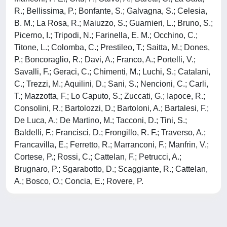
R.; Bellissima, P.; Bonfante, S.; Galvagna, S.; Celesia,
B. M.; La Rosa, R.; Maiuzzo, S.; Guarnieri, L.; Bruno, S.;
Picerno, I.; Tripodi, N.; Farinella, E. M.; Occhino, C.;
Titone, L.; Colomba, C.; Prestileo, T.; Saitta, M.; Dones,
P.; Boncoraglio, R.; Davi, A.; Franco, A.; Portelli, V.;
Savalli, F.; Geraci, C.; Chimenti, M.; Luchi, S.; Catalani,
C.; Trezzi, M.; Aquilini, D.; Sani, S.; Nencioni, C.; Carli,
T.; Mazzotta, F.; Lo Caputo, S.; Zuccati, G.; Iapoce, R.;
Consolini, R.; Bartolozzi, D.; Bartoloni, A.; Bartalesi, F.;
De Luca, A.; De Martino, M.; Tacconi, D.; Tini, S.;
Baldelli, F.; Francisci, D.; Frongillo, R. F.; Traverso, A.;
Francavilla, E.; Ferretto, R.; Marranconi, F.; Manfrin, V.;
Cortese, P.; Rossi, C.; Cattelan, F.; Petrucci, A.;
Brugnaro, P.; Sgarabotto, D.; Scaggiante, R.; Cattelan,
A.; Bosco, O.; Concia, E.; Rovere, P.