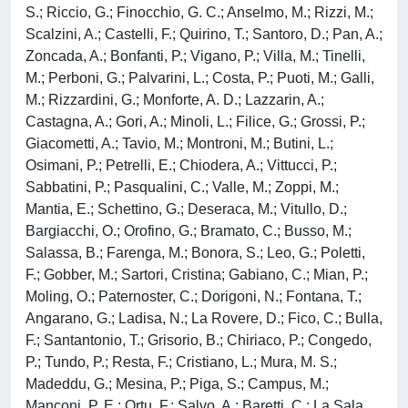
S.; Riccio, G.; Finocchio, G. C.; Anselmo, M.; Rizzi, M.;
Scalzini, A.; Castelli, F.; Quirino, T.; Santoro, D.; Pan, A.;
Zoncada, A.; Bonfanti, P.; Vigano, P.; Villa, M.; Tinelli,
M.; Perboni, G.; Palvarini, L.; Costa, P.; Puoti, M.; Galli,
M.; Rizzardini, G.; Monforte, A. D.; Lazzarin, A.;
Castagna, A.; Gori, A.; Minoli, L.; Filice, G.; Grossi, P.;
Giacometti, A.; Tavio, M.; Montroni, M.; Butini, L.;
Osimani, P.; Petrelli, E.; Chiodera, A.; Vittucci, P.;
Sabbatini, P.; Pasqualini, C.; Valle, M.; Zoppi, M.;
Mantia, E.; Schettino, G.; Deseraca, M.; Vitullo, D.;
Bargiacchi, O.; Orofino, G.; Bramato, C.; Busso, M.;
Salassa, B.; Farenga, M.; Bonora, S.; Leo, G.; Poletti,
F.; Gobber, M.; Sartori, Cristina; Gabiano, C.; Mian, P.;
Moling, O.; Paternoster, C.; Dorigoni, N.; Fontana, T.;
Angarano, G.; Ladisa, N.; La Rovere, D.; Fico, C.; Bulla,
F.; Santantonio, T.; Grisorio, B.; Chiriaco, P.; Congedo,
P.; Tundo, P.; Resta, F.; Cristiano, L.; Mura, M. S.;
Madeddu, G.; Mesina, P.; Piga, S.; Campus, M.;
Manconi, P. E.; Ortu, F.; Salvo, A.; Baretti, C.; La Sala,