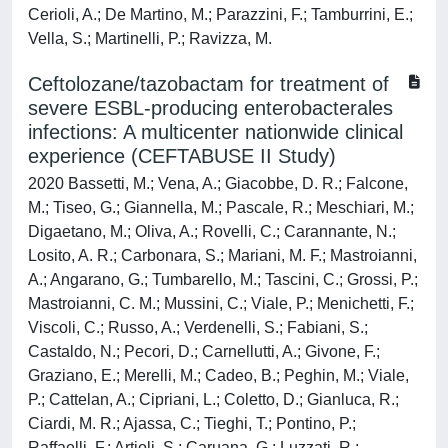
Cerioli, A.; De Martino, M.; Parazzini, F.; Tamburrini, E.;
Vella, S.; Martinelli, P.; Ravizza, M.
Ceftolozane/tazobactam for treatment of
severe ESBL-producing enterobacterales
infections: A multicenter nationwide clinical
experience (CEFTABUSE II Study)
2020 Bassetti, M.; Vena, A.; Giacobbe, D. R.; Falcone,
M.; Tiseo, G.; Giannella, M.; Pascale, R.; Meschiari, M.;
Digaetano, M.; Oliva, A.; Rovelli, C.; Carannante, N.;
Losito, A. R.; Carbonara, S.; Mariani, M. F.; Mastroianni,
A.; Angarano, G.; Tumbarello, M.; Tascini, C.; Grossi, P.;
Mastroianni, C. M.; Mussini, C.; Viale, P.; Menichetti, F.;
Viscoli, C.; Russo, A.; Verdenelli, S.; Fabiani, S.;
Castaldo, N.; Pecori, D.; Carnellutti, A.; Givone, F.;
Graziano, E.; Merelli, M.; Cadeo, B.; Peghin, M.; Viale,
P.; Cattelan, A.; Cipriani, L.; Coletto, D.; Gianluca, R.;
Ciardi, M. R.; Ajassa, C.; Tieghi, T.; Pontino, P.;
Raffaelli, F.; Artioli, S.; Caruana, G.; Luzzati, R.;