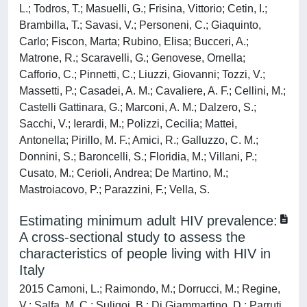
L.; Todros, T.; Masuelli, G.; Frisina, Vittorio; Cetin, I.;
Brambilla, T.; Savasi, V.; Personeni, C.; Giaquinto,
Carlo; Fiscon, Marta; Rubino, Elisa; Bucceri, A.;
Matrone, R.; Scaravelli, G.; Genovese, Ornella;
Cafforio, C.; Pinnetti, C.; Liuzzi, Giovanni; Tozzi, V.;
Massetti, P.; Casadei, A. M.; Cavaliere, A. F.; Cellini, M.;
Castelli Gattinara, G.; Marconi, A. M.; Dalzero, S.;
Sacchi, V.; Ierardi, M.; Polizzi, Cecilia; Mattei,
Antonella; Pirillo, M. F.; Amici, R.; Galluzzo, C. M.;
Donnini, S.; Baroncelli, S.; Floridia, M.; Villani, P.;
Cusato, M.; Cerioli, Andrea; De Martino, M.;
Mastroiacovo, P.; Parazzini, F.; Vella, S.
Estimating minimum adult HIV prevalence:
A cross-sectional study to assess the
characteristics of people living with HIV in
Italy
2015 Camoni, L.; Raimondo, M.; Dorrucci, M.; Regine,
V.; Salfa, M. C.; Suligoi, B.; Di Giammartino, D.; Parruti,