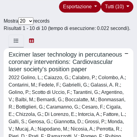
Esportazione
Tutti (10)
Mostra
records
Risultati 1 - 10 di 10 (tempo di esecuzione: 0.022 secondi).
Excimer laser technology in percutaneous
coronary interventions: Cardiovascular
laser society's position paper
2022 Golino, L.; Caiazzo, G.; Calabro, P.; Colombo, A.;
Contarini, M.; Fedele, F.; Gabrielli, G.; Galassi, A. R.;
Golino, P.; Scotto di Uccio, F.; Tarantini, G.; Argentino,
V.; Balbi, M.; Bernardi, G.; Boccalatte, M.; Bonmassari,
R.; Bottiglieri, G.; Caramanno, G.; Cesaro, F.; Cigala,
E.; Chizzola, G.; Di Lorenzo, E.; Intorcia, A.; Fattore, L.;
Galli, S.; Gerosa, G.; Giannotta, D.; Grossi, P.; Monda,
V.; Mucaj, A.; Napodano, M.; Nicosia, A.; Perrotta, R.;
Pieri, D.; Prati, F.; Ramazzotti, V.; Romeo, F.; Rubino,