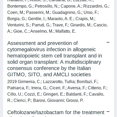
Bontempo, G.; Petrosillo, N.; Capone, A.; Rizzardini, G.;
Coen, M.; Passerini, M.; Guadagnino, G.; Urso, F.;
Borgia, G.; Gentile, I.; Maraolo, A. E.; Crapis, M.;
Venturini, S.; Parruti, G.; Trave, F.; Girardis, M.; Cascio,
A.; Gioe, C.; Anselmo, M.; Malfatto, E.
Assessment and prevention of
cytomegalovirus infection in allogeneic
hematopoietic stem cell transplant and in
solid organ transplant: A multidisciplinary
consensus conference by the Italian
GITMO, SITO, and AMCLI societies
2019 Girmenia, C.; Lazzarotto, Tullia; Bonifazi, F.;
Patriarca, F.; Irrera, G.; Ciceri, F.; Aversa, F.; Citterio, F.;
Cillo, U.; Cozzi, E.; Gringeri, E.; Baldanti, F.; Cavallo,
R.; Clerici, P.; Barosi, Giovanni; Grossi, P.
Ceftolozane/tazobactam for the treatment