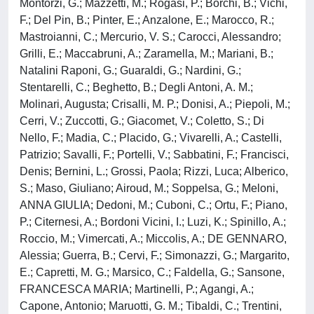
Montorzi, G.; Mazzetti, M.; Rogasi, P.; Borchi, B.; Vichi,
F.; Del Pin, B.; Pinter, E.; Anzalone, E.; Marocco, R.;
Mastroianni, C.; Mercurio, V. S.; Carocci, Alessandro;
Grilli, E.; Maccabruni, A.; Zaramella, M.; Mariani, B.;
Natalini Raponi, G.; Guaraldi, G.; Nardini, G.;
Stentarelli, C.; Beghetto, B.; Degli Antoni, A. M.;
Molinari, Augusta; Crisalli, M. P.; Donisi, A.; Piepoli, M.;
Cerri, V.; Zuccotti, G.; Giacomet, V.; Coletto, S.; Di
Nello, F.; Madia, C.; Placido, G.; Vivarelli, A.; Castelli,
Patrizio; Savalli, F.; Portelli, V.; Sabbatini, F.; Francisci,
Denis; Bernini, L.; Grossi, Paola; Rizzi, Luca; Alberico,
S.; Maso, Giuliano; Airoud, M.; Soppelsa, G.; Meloni,
ANNA GIULIA; Dedoni, M.; Cuboni, C.; Ortu, F.; Piano,
P.; Citernesi, A.; Bordoni Vicini, I.; Luzi, K.; Spinillo, A.;
Roccio, M.; Vimercati, A.; Miccolis, A.; DE GENNARO,
Alessia; Guerra, B.; Cervi, F.; Simonazzi, G.; Margarito,
E.; Capretti, M. G.; Marsico, C.; Faldella, G.; Sansone,
FRANCESCA MARIA; Martinelli, P.; Agangi, A.;
Capone, Antonio; Maruotti, G. M.; Tibaldi, C.; Trentini,