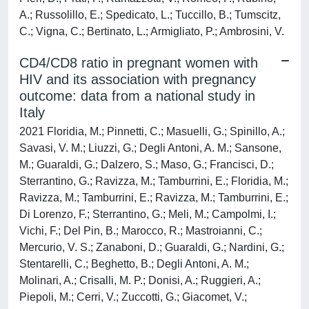
A.; Russolillo, E.; Spedicato, L.; Tuccillo, B.; Tumscitz,
C.; Vigna, C.; Bertinato, L.; Armigliato, P.; Ambrosini, V.
CD4/CD8 ratio in pregnant women with
HIV and its association with pregnancy
outcome: data from a national study in
Italy
2021 Floridia, M.; Pinnetti, C.; Masuelli, G.; Spinillo, A.;
Savasi, V. M.; Liuzzi, G.; Degli Antoni, A. M.; Sansone,
M.; Guaraldi, G.; Dalzero, S.; Maso, G.; Francisci, D.;
Sterrantino, G.; Ravizza, M.; Tamburrini, E.; Floridia, M.;
Ravizza, M.; Tamburrini, E.; Ravizza, M.; Tamburrini, E.;
Di Lorenzo, F.; Sterrantino, G.; Meli, M.; Campolmi, I.;
Vichi, F.; Del Pin, B.; Marocco, R.; Mastroianni, C.;
Mercurio, V. S.; Zanaboni, D.; Guaraldi, G.; Nardini, G.;
Stentarelli, C.; Beghetto, B.; Degli Antoni, A. M.;
Molinari, A.; Crisalli, M. P.; Donisi, A.; Ruggieri, A.;
Piepoli, M.; Cerri, V.; Zuccotti, G.; Giacomet, V.;