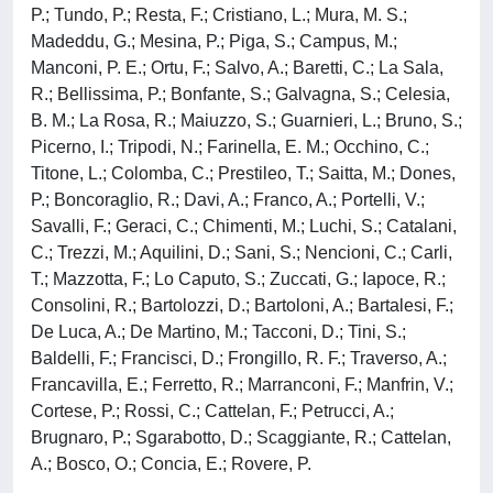
P.; Tundo, P.; Resta, F.; Cristiano, L.; Mura, M. S.;
Madeddu, G.; Mesina, P.; Piga, S.; Campus, M.;
Manconi, P. E.; Ortu, F.; Salvo, A.; Baretti, C.; La Sala,
R.; Bellissima, P.; Bonfante, S.; Galvagna, S.; Celesia,
B. M.; La Rosa, R.; Maiuzzo, S.; Guarnieri, L.; Bruno, S.;
Picerno, I.; Tripodi, N.; Farinella, E. M.; Occhino, C.;
Titone, L.; Colomba, C.; Prestileo, T.; Saitta, M.; Dones,
P.; Boncoraglio, R.; Davi, A.; Franco, A.; Portelli, V.;
Savalli, F.; Geraci, C.; Chimenti, M.; Luchi, S.; Catalani,
C.; Trezzi, M.; Aquilini, D.; Sani, S.; Nencioni, C.; Carli,
T.; Mazzotta, F.; Lo Caputo, S.; Zuccati, G.; Iapoce, R.;
Consolini, R.; Bartolozzi, D.; Bartoloni, A.; Bartalesi, F.;
De Luca, A.; De Martino, M.; Tacconi, D.; Tini, S.;
Baldelli, F.; Francisci, D.; Frongillo, R. F.; Traverso, A.;
Francavilla, E.; Ferretto, R.; Marranconi, F.; Manfrin, V.;
Cortese, P.; Rossi, C.; Cattelan, F.; Petrucci, A.;
Brugnaro, P.; Sgarabotto, D.; Scaggiante, R.; Cattelan,
A.; Bosco, O.; Concia, E.; Rovere, P.