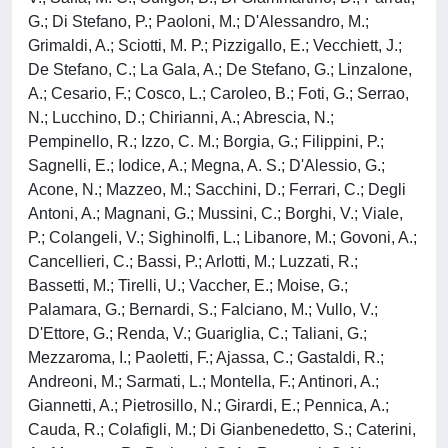
G.; Di Stefano, P.; Paoloni, M.; D'Alessandro, M.;
Grimaldi, A.; Sciotti, M. P.; Pizzigallo, E.; Vecchiett, J.;
De Stefano, C.; La Gala, A.; De Stefano, G.; Linzalone,
A.; Cesario, F.; Cosco, L.; Caroleo, B.; Foti, G.; Serrao,
N.; Lucchino, D.; Chirianni, A.; Abrescia, N.;
Pempinello, R.; Izzo, C. M.; Borgia, G.; Filippini, P.;
Sagnelli, E.; Iodice, A.; Megna, A. S.; D'Alessio, G.;
Acone, N.; Mazzeo, M.; Sacchini, D.; Ferrari, C.; Degli
Antoni, A.; Magnani, G.; Mussini, C.; Borghi, V.; Viale,
P.; Colangeli, V.; Sighinolfi, L.; Libanore, M.; Govoni, A.;
Cancellieri, C.; Bassi, P.; Arlotti, M.; Luzzati, R.;
Bassetti, M.; Tirelli, U.; Vaccher, E.; Moise, G.;
Palamara, G.; Bernardi, S.; Falciano, M.; Vullo, V.;
D'Ettore, G.; Renda, V.; Guariglia, C.; Taliani, G.;
Mezzaroma, I.; Paoletti, F.; Ajassa, C.; Gastaldi, R.;
Andreoni, M.; Sarmati, L.; Montella, F.; Antinori, A.;
Giannetti, A.; Pietrosillo, N.; Girardi, E.; Pennica, A.;
Cauda, R.; Colafigli, M.; Di Gianbenedetto, S.; Caterini,