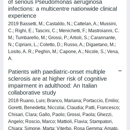
of serious Pseudomonas aeruginosa
infections: a multicentre nationwide clinical
experience
2019 Bassetti, M.; Castaldo, N.; Cattelan, A.; Mussini,
C.; Righi, E.; Tascini, C.; Menichetti, F.; Mastroianni, C.
M.; Tumbarello, M.; Grossi, P.; Artioli, S.; Carannante,
N.; Cipriani, L.; Coletto, D.; Russo, A.; Digaetano, M.;
Losito, A. R.; Peghin, M.; Capone, A.; Nicole, S.; Vena,
A.
Patients with paediatric-onset multiple
sclerosis are at higher risk of cognitive
impairment in adulthood: An Italian
collaborative study
2018 Ruano, Luis; Branco, Mariana; Portaccio, Emilio;
Goretti, Benedetta; Niccolai, Claudia; Patti, Francesco;
Chisari, Clara; Gallo, Paolo; Grossi, Paola; Ghezzi,
Angelo; Roscio, Marco; Mattioli, Flavia; Stampatori,
Chiara; Simone, Marta; Viterbo, Rosa Gemma; Amato,