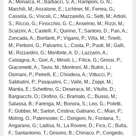
A.; Monarca, R.; Barbacci, S. A.; Ramponi, G. N.;
Marchili, M.; Anzalone, E.; Lichtner, M.; Ferrea, G.;
Cassola, G.; Viscoli, C.; Mazzarello, G.; Setti, M.; Artioli,
S.; Riccio, G.; Finocchio, G. C.; Anselmo, M.; Rizzi, M.;
Scalzini, A.; Castelli, F.; Quirino, T.; Santoro, D.; Pan, A.;
Zoncada, A.; Bonfanti, P.; Vigano, P.; Villa, M.; Tinelli,
M.; Perboni, G.; Palvarini, L.; Costa, P.; Puoti, M.; Galli,
M.; Rizzardini, G.; Monforte, A. D.; Lazzarin, A.;
Castagna, A.; Gori, A.; Minoli, L.; Filice, G.; Grossi, P.;
Giacometti, A.; Tavio, M.; Montroni, M.; Butini, L.;
Osimani, P.; Petrelli, E.; Chiodera, A.; Vittucci, P.;
Sabbatini, P.; Pasqualini, C.; Valle, M.; Zoppi, M.;
Mantia, E.; Schettino, G.; Deseraca, M.; Vitullo, D.;
Bargiacchi, O.; Orofino, G.; Bramato, C.; Busso, M.;
Salassa, B.; Farenga, M.; Bonora, S.; Leo, G.; Poletti,
F.; Gobber, M.; Sartori, Cristina; Gabiano, C.; Mian, P.;
Moling, O.; Paternoster, C.; Dorigoni, N.; Fontana, T.;
Angarano, G.; Ladisa, N.; La Rovere, D.; Fico, C.; Bulla,
F.; Santantonio, T.; Grisorio, B.; Chiriaco, P.; Congedo,