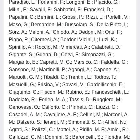
Paradiso, L.; Forlanini, F.; Longoni, E.; Placido, G.;
Milini, P.; Savalli, F.; Sabbatini, F.; Francisci, D.;
Papalini, C.; Bernini, L.; Grossi, P.; Rizzi, L.; Portelli, V.;
Maso, G.; Bernardon, M.; Bussolaro, S.; Della Pieta, I.;
Sorz, A.; Meloni, A.; Chiodo, A.; Dedoni, M.; Ortu, F.;
Piano, P.; Citernesi, A.; Bordoni Vicini, I.; Luzi, K.;
Spinillo, A.; Roccio, M.; Vimercati, A.; Calabretti, D.;
Gigante, S.; Guerra, B.; Cervi, F.; Simonazzi, G.;
Margarito, E.; Capretti, M. G.; Marsico, C.; Faldella, G.;
Sansone, M.; Martinelli, P.; Agangi, A.; Capone, A.;
Maruotti, G. M.; Tibaldi, C.; Trentini, L.; Todros, T.;
Masuelli, G.; Frisina, V.; Savasi, V.; Cardellicchio, E.;
Giaquinto, C.; Fiscon, M.; Rubino, E.; Franceschetti, L.;
Badolato, R.; Forleo, M. A.; Tassis, B.; Ruggiero, M.;
Genovese, O.; Cafforio, C.; Pinnetti, C.; Liuzzi, G.;
Casadei, A. M.; Cavaliere, A. F.; Cellini, M.; Marconi, A.
M.; Dalzero, S.; Ierardi, M.; Simonetti, S. C.; Alfieri, N.;
Agrati, S.; Polizzi, C.; Mattei, A.; Pirillo, M. F.; Amici, R.;
Galluzzo, C. M.; Donnini, S.; Baroncelli, S.; Floridia, M.;