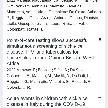
2022 Martella, Maddalena; Campeggio, Mimma; Pulè,
Gift; Wonkam, Ambroise; Menzato, Federica;
Munaretto, Vania; Viola, Giampietro; Da Costa, Sabado
P.; Reggiani, Giulia; Araujo, Antonia; Cumbà, Dionisio;
Liotta, Giuseppe; Sainati, Laura; Riccardi, Fabio;
Colombatti, Raffaella
Point-of-care testing allows successful
simultaneous screening of sickle cell
disease, HIV, and tuberculosis for
households in rural Guinea-Bissau, West
Africa
2022 Menzato, F.; Bosa, L.; Sifna, A.; Da Silva, L.;
Gasperoni, E.; Martella, M.; Mustik, A.; Da Dalt, L.;
Reggiani, G.; Munaretto, V.; Liotta, G.; Riccardi, F.;
Colombatti, R.
Acute events in children with sickle cell
disease in Italy during the COVID-19