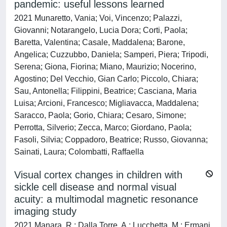
pandemic: useful lessons learned
2021 Munaretto, Vania; Voi, Vincenzo; Palazzi,
Giovanni; Notarangelo, Lucia Dora; Corti, Paola;
Baretta, Valentina; Casale, Maddalena; Barone,
Angelica; Cuzzubbo, Daniela; Samperi, Piera; Tripodi,
Serena; Giona, Fiorina; Miano, Maurizio; Nocerino,
Agostino; Del Vecchio, Gian Carlo; Piccolo, Chiara;
Sau, Antonella; Filippini, Beatrice; Casciana, Maria
Luisa; Arcioni, Francesco; Migliavacca, Maddalena;
Saracco, Paola; Gorio, Chiara; Cesaro, Simone;
Perrotta, Silverio; Zecca, Marco; Giordano, Paola;
Fasoli, Silvia; Coppadoro, Beatrice; Russo, Giovanna;
Sainati, Laura; Colombatti, Raffaella
Visual cortex changes in children with
sickle cell disease and normal visual
acuity: a multimodal magnetic resonance
imaging study
2021 Manara, R.; Dalla Torre, A.; Lucchetta, M.; Ermani,