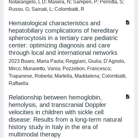
Notarangelo, L D; Masera, N; Samperi, P; Perrotta, S;
Russo, G; Sainati, L; Colombatti, R
Hematological characteristics and
hepatobiliary complications of hereditary
spherocytosis in a tertiary care pediatric
center: optimizing diagnosis and care
through local and international networks
2023 Boaro, Maria Paola; Reggiani, Giulia; D’Agnolo,
Mirco; Munaretto, Vania; Pozzebon, Francesco;
Trapanese, Roberta; Martella, Maddalena; Colombatti,
Raffaella
Relationship between hemoglobin,
hemolysis, and transcranial Doppler
velocities in children with sickle cell
disease: Results from a long-term natural
history study in Italy in the era of
multimodal therapy