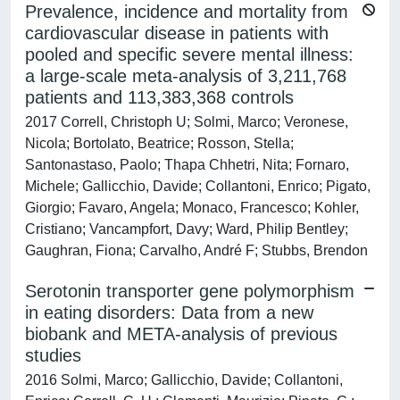
Prevalence, incidence and mortality from
cardiovascular disease in patients with
pooled and specific severe mental illness:
a large-scale meta-analysis of 3,211,768
patients and 113,383,368 controls
2017 Correll, Christoph U; Solmi, Marco; Veronese,
Nicola; Bortolato, Beatrice; Rosson, Stella;
Santonastaso, Paolo; Thapa Chhetri, Nita; Fornaro,
Michele; Gallicchio, Davide; Collantoni, Enrico; Pigato,
Giorgio; Favaro, Angela; Monaco, Francesco; Kohler,
Cristiano; Vancampfort, Davy; Ward, Philip Bentley;
Gaughran, Fiona; Carvalho, André F; Stubbs, Brendon
Serotonin transporter gene polymorphism
in eating disorders: Data from a new
biobank and META-analysis of previous
studies
2016 Solmi, Marco; Gallicchio, Davide; Collantoni,