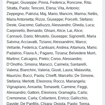
Piegari, Giuseppe; Pinna, Federica; Roncone, Rita;
Stratta, Paolo; Tenconi, Elena; Vita, Antonio;
Zeppegno, Patrizia; Maj, Mario; Mancini, Marina; Nettis,
Maria Antonietta; Rizzo, Giuseppe; Porcelli, Stefano;
Deste, Giacomo; Galluzzo, Alessandro; Gheda, Luca;
Carpiniello, Bernardo; Ghiani, Alice; Lai, Alice;
Cannavò, Dario; Minutolo, Giuseppe; Signorelli, Maria
Salvina; Acciavatti, Tiziano; Alessandrini, Marco;
Vellante, Federica; Cantisani, Andrea; Altamura, Mario;
Padalino, Flavia A.; Pagano, Tiziana; Belvedere Murri,
Martino; Calcagno, Pietro; Corso, Alessandro;
D’Onofrio, Simona; Marucci, Carmela; Santarelli,
Valeria; Bianchini, Valeria; Giusti, Laura; Malavolta,
Maurizio; Bucci, Paola; Chieffi, Marcello; De Simone,
Stefania; Merlotti, Eleonora; Rocco, Mariangela;
Vignapiano, Annarita; Tomasetti, Carmine; Feggi,
Alessandro; Gattoni, Eleonora; Gramaglia, Carla;
Cremonese, Carla; Collantoni, Enrico; Gallicchio,
Davide; De Panfilis, Chiara; Ossola, Paolo; Tonna,