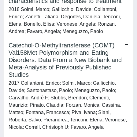
characteristics and response to treatment
2018 Solmi, Marco; Gallicchio, Davide; Collantoni,
Enrico; Zanetti, Tatiana; Degortes, Daniela; Tenconi,
Elena; Bonello, Elisa; Veronese, Angela; Ronzan,
Andrea; Favaro, Angela; Meneguzzo, Paolo
Catechol-O-Methyltransferase (COMT)
Val158Met Polymorphism and Eating
Disorders: Data From a New Biobank and
Meta-Analysis of Previously Published
Studies
2017 Collantoni, Enrico; Solmi, Marco; Gallicchio,
Davide; Santonastaso, Paolo; Meneguzzo, Paolo;
Carvalho, Andrè F; Stubbs, Brendon; Clementi,
Maurizio; Pinato, Claudia; Forzan, Monica; Cassina,
Matteo; Fontana, Francesca; Piva, Ivana; Siani,
Roberta; Salvo, Pierandrea; Tenconi, Elena; Veronese,
Nicola; Correll, Christoph U; Favaro, Angela