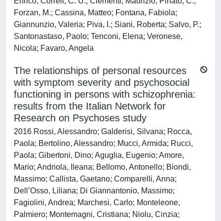
Enrico; Correll, C. U.; Clementi, Maurizio; Pinato, C.;
Forzan, M.; Cassina, Matteo; Fontana, Fabiola;
Giannunzio, Valeria; Piva, I.; Siani, Roberta; Salvo, P.;
Santonastaso, Paolo; Tenconi, Elena; Veronese,
Nicola; Favaro, Angela
The relationships of personal resources
with symptom severity and psychosocial
functioning in persons with schizophrenia:
results from the Italian Network for
Research on Psychoses study
2016 Rossi, Alessandro; Galderisi, Silvana; Rocca,
Paola; Bertolino, Alessandro; Mucci, Armida; Rucci,
Paola; Gibertoni, Dino; Aguglia, Eugenio; Amore,
Mario; Andriola, Ileana; Bellomo, Antonello; Biondi,
Massimo; Callista, Gaetano; Comparelli, Anna;
Dell’Osso, Liliana; Di Giannantonio, Massimo;
Fagiolini, Andrea; Marchesi, Carlo; Monteleone,
Palmiero; Montemagni, Cristiana; Niolu, Cinzia;