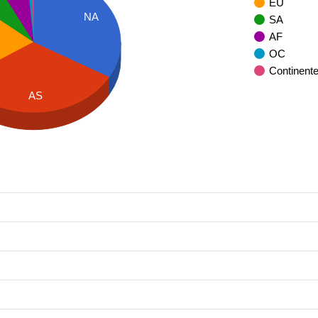
EU
NA
SA
AF
OC
Continent
AS