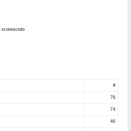
e sconosciuto
#
76
74
46