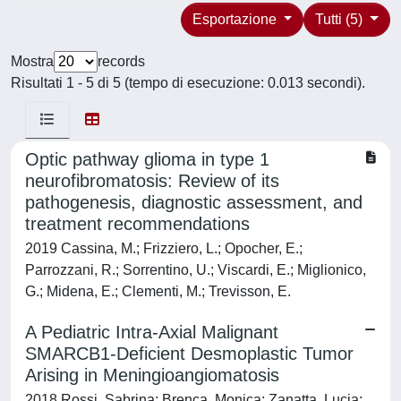
Esportazione
Tutti (5)
Mostra
records
Risultati 1 - 5 di 5 (tempo di esecuzione: 0.013 secondi).
Optic pathway glioma in type 1
neurofibromatosis: Review of its
pathogenesis, diagnostic assessment, and
treatment recommendations
2019 Cassina, M.; Frizziero, L.; Opocher, E.;
Parrozzani, R.; Sorrentino, U.; Viscardi, E.; Miglionico,
G.; Midena, E.; Clementi, M.; Trevisson, E.
A Pediatric Intra-Axial Malignant
SMARCB1-Deficient Desmoplastic Tumor
Arising in Meningioangiomatosis
2018 Rossi, Sabrina; Brenca, Monica; Zanatta, Lucia;