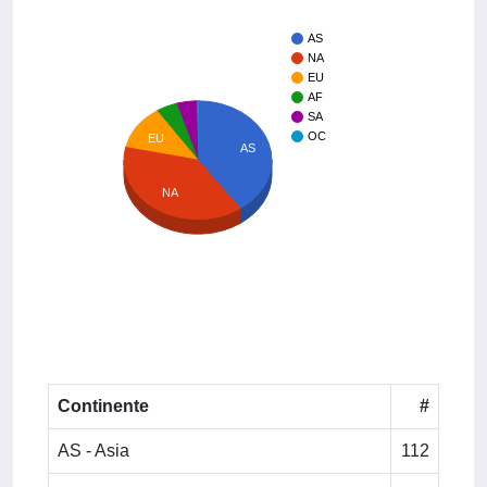
AS
NA
EU
AF
SA
OC
EU
AS
NA
Continente
#
AS - Asia
112