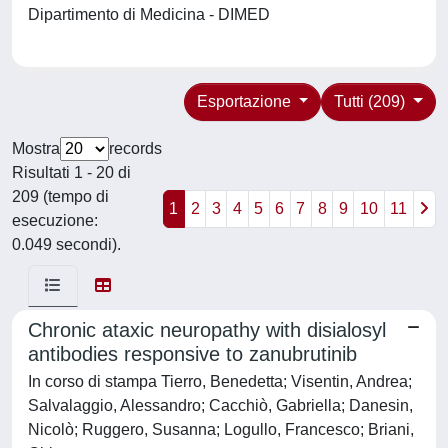
Dipartimento di Medicina - DIMED
Esportazione
Tutti (209)
Mostra
records
Risultati 1 - 20 di
209 (tempo di
1
2
3
4
5
6
7
8
9
10
11
esecuzione:
0.049 secondi).
Chronic ataxic neuropathy with disialosyl
antibodies responsive to zanubrutinib
In corso di stampa Tierro, Benedetta; Visentin, Andrea;
Salvalaggio, Alessandro; Cacchiò, Gabriella; Danesin,
Nicolò; Ruggero, Susanna; Logullo, Francesco; Briani,