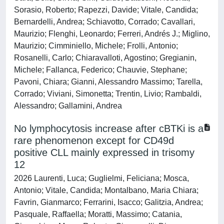
Sorasio, Roberto; Rapezzi, Davide; Vitale, Candida;
Bernardelli, Andrea; Schiavotto, Corrado; Cavallari,
Maurizio; Flenghi, Leonardo; Ferreri, Andrés J.; Miglino,
Maurizio; Cimminiello, Michele; Frolli, Antonio;
Rosanelli, Carlo; Chiaravalloti, Agostino; Gregianin,
Michele; Fallanca, Federico; Chauvie, Stephane;
Pavoni, Chiara; Gianni, Alessandro Massimo; Tarella,
Corrado; Viviani, Simonetta; Trentin, Livio; Rambaldi,
Alessandro; Gallamini, Andrea
No lymphocytosis increase after cBTKi is a
rare phenomenon except for CD49d
positive CLL mainly expressed in trisomy
12
2026 Laurenti, Luca; Guglielmi, Feliciana; Mosca,
Antonio; Vitale, Candida; Montalbano, Maria Chiara;
Favrin, Gianmarco; Ferrarini, Isacco; Galitzia, Andrea;
Pasquale, Raffaella; Moratti, Massimo; Catania,