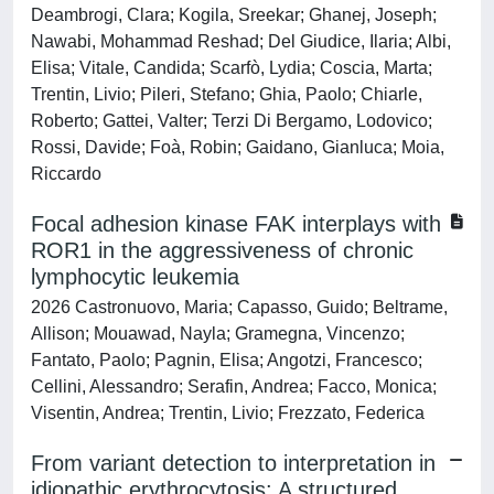
Deambrogi, Clara; Kogila, Sreekar; Ghanej, Joseph;
Nawabi, Mohammad Reshad; Del Giudice, Ilaria; Albi,
Elisa; Vitale, Candida; Scarfò, Lydia; Coscia, Marta;
Trentin, Livio; Pileri, Stefano; Ghia, Paolo; Chiarle,
Roberto; Gattei, Valter; Terzi Di Bergamo, Lodovico;
Rossi, Davide; Foà, Robin; Gaidano, Gianluca; Moia,
Riccardo
Focal adhesion kinase FAK interplays with
ROR1 in the aggressiveness of chronic
lymphocytic leukemia
2026 Castronuovo, Maria; Capasso, Guido; Beltrame,
Allison; Mouawad, Nayla; Gramegna, Vincenzo;
Fantato, Paolo; Pagnin, Elisa; Angotzi, Francesco;
Cellini, Alessandro; Serafin, Andrea; Facco, Monica;
Visentin, Andrea; Trentin, Livio; Frezzato, Federica
From variant detection to interpretation in
idiopathic erythrocytosis: A structured