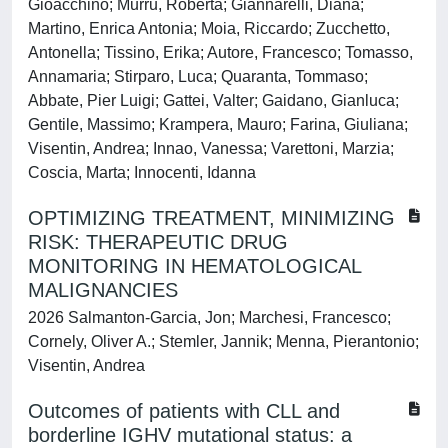
Gioacchino; Murru, Roberta; Giannarelli, Diana;
Martino, Enrica Antonia; Moia, Riccardo; Zucchetto,
Antonella; Tissino, Erika; Autore, Francesco; Tomasso,
Annamaria; Stirparo, Luca; Quaranta, Tommaso;
Abbate, Pier Luigi; Gattei, Valter; Gaidano, Gianluca;
Gentile, Massimo; Krampera, Mauro; Farina, Giuliana;
Visentin, Andrea; Innao, Vanessa; Varettoni, Marzia;
Coscia, Marta; Innocenti, Idanna
OPTIMIZING TREATMENT, MINIMIZING
RISK: THERAPEUTIC DRUG
MONITORING IN HEMATOLOGICAL
MALIGNANCIES
2026 Salmanton-Garcia, Jon; Marchesi, Francesco;
Cornely, Oliver A.; Stemler, Jannik; Menna, Pierantonio;
Visentin, Andrea
Outcomes of patients with CLL and
borderline IGHV mutational status: a