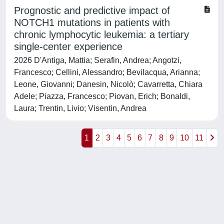
Prognostic and predictive impact of
NOTCH1 mutations in patients with
chronic lymphocytic leukemia: a tertiary
single-center experience
2026 D'Antiga, Mattia; Serafin, Andrea; Angotzi,
Francesco; Cellini, Alessandro; Bevilacqua, Arianna;
Leone, Giovanni; Danesin, Nicolò; Cavarretta, Chiara
Adele; Piazza, Francesco; Piovan, Erich; Bonaldi,
Laura; Trentin, Livio; Visentin, Andrea
1
2
3
4
5
6
7
8
9
10
11
Powered by
IRIS
-
about IRIS
-