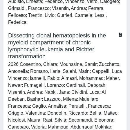
Audisio, Ernesta; Federico, Vincenzo; Vetro, Calogero;
Grimaldi, Francesco; Visentin, Andrea; Ferrara,
Felicetto; Trentin, Livio; Gurrieri, Carmela; Lessi,
Federica
Dissecting clonal hematopoiesis in the
myeloid compartment of chronic
lymphocytic leukemia and Richter
transformation
2026 Cosentino, Chiara; Mouhssine, Samir; Zucchetto,
Antonella; Romano, Ilaria; Salehi, Matin; Cappelli, Luca
Vincenzo; Iannelli, Fabio; Almasri, Mohammad; Maher,
Nawar; Fumagalli, Lorenzo; Cardinali, Deborah;
Visentin, Andrea; Nabki, Jana; Cividini, Luca; Al
Deeban, Bashar; Lazzaro, Milena; Maiellaro,
Francesca; Gaglio, Annalisa; Perutelli, Francesca;
Griggio, Valentina; Dondolin, Riccardo; Bellia, Matteo;
Nicolosi, Maura; Rasi, Silvia; Secomandi, Eleonora;
Caneparo, Valeria; Mahmoud, Abdurraouf Mokhtar;