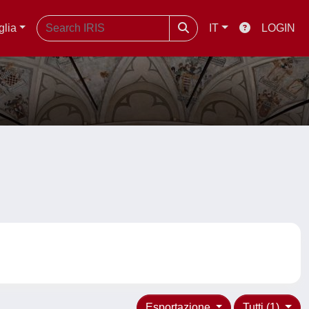
glia
IT
LOGIN
Esportazione
Tutti (1)