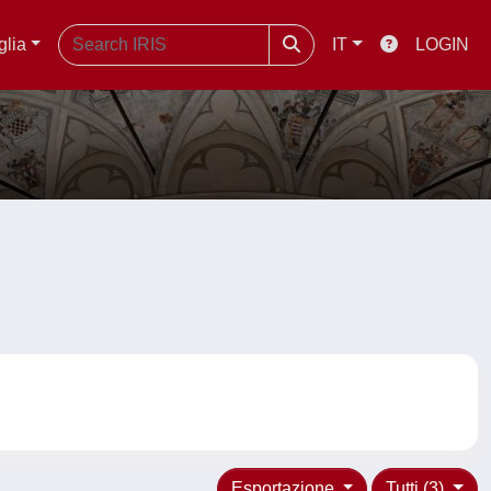
glia
IT
LOGIN
Esportazione
Tutti (3)