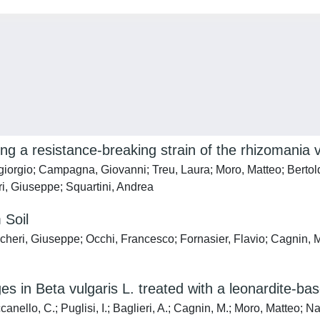
ing a resistance-breaking strain of the rhizomania
ergiorgio; Campagna, Giovanni; Treu, Laura; Moro, Matteo; Be
, Giuseppe; Squartini, Andrea
 Soil
cheri, Giuseppe; Occhi, Francesco; Fornasier, Flavio; Cagnin, 
s in Beta vulgaris L. treated with a leonardite-ba
anello, C.; Puglisi, I.; Baglieri, A.; Cagnin, M.; Moro, Matteo; Na