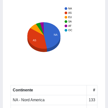
NA
AS
EU
SA
AF
OC
NA
AS
Continente
#
NA - Nord America
133