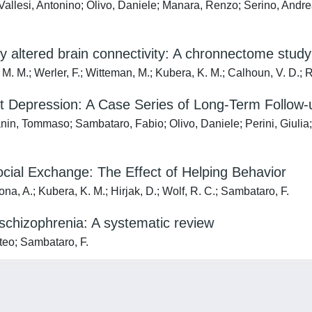
; Vallesi, Antonino; Olivo, Daniele; Manara, Renzo; Serino, And
by altered brain connectivity: A chronnectome study
, M. M.; Werler, F.; Witteman, M.; Kubera, K. M.; Calhoun, V. D.; R
t Depression: A Case Series of Long-Term Follow-
fanin, Tommaso; Sambataro, Fabio; Olivo, Daniele; Perini, Giuli
cial Exchange: The Effect of Helping Behavior
ona, A.; Kubera, K. M.; Hirjak, D.; Wolf, R. C.; Sambataro, F.
 schizophrenia: A systematic review
tteo; Sambataro, F.