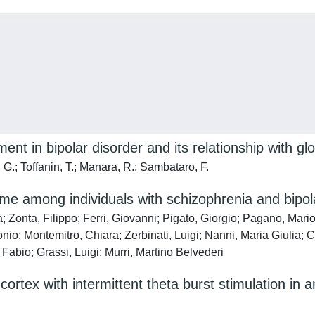
nt in bipolar disorder and its relationship with glo
i, G.; Toffanin, T.; Manara, R.; Sambataro, F.
me among individuals with schizophrenia and bipol
a; Zonta, Filippo; Ferri, Giovanni; Pigato, Giorgio; Pagano, Mar
onio; Montemitro, Chiara; Zerbinati, Luigi; Nanni, Maria Giulia;
Fabio; Grassi, Luigi; Murri, Martino Belvederi
l cortex with intermittent theta burst stimulation i