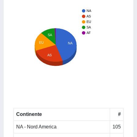
NA
AS
EU
SA
AF
SA
EU
NA
AS
Continente
#
NA - Nord America
105