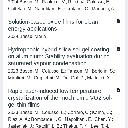
2024 Basso, M.; Paolucci, V.; Ricci, V.; Colusso, E.;
Cattelan, M.; Napolitani, E.; Cantalini, C.; Martucci, A.
Solution-based oxide films for clean
energy applications
2024 Basso, Maria
Hydrophobic hybrid silica sol-gel coating
on aluminium: Stability evaluation during
saturated vapour condensation
2023 Basso, M.; Colusso, E.; Tancon, M.; Bortolin, S.;
Mirafiori, M.; Guglielmi, M.; Del Col, D.; Martucci, A.
Rapid laser-induced low temperature
crystallization of thermochromic VO2 sol-
gel thin films
2023 Basso, M.; Colusso, E.; Carraro, C.; Kalha, C.;
Riaz, A. A.; Bombardelli, G.; Napolitani, E.; Chen, Y.;
Jasieniak, J.; Ratcliff, L. E.; Thakur, P. K.; Lee, T. -L.;