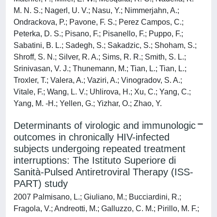
M. N. S.; Nagerl, U. V.; Nasu, Y.; Nimmerjahn, A.;
Ondrackova, P.; Pavone, F. S.; Perez Campos, C.;
Peterka, D. S.; Pisano, F.; Pisanello, F.; Puppo, F.;
Sabatini, B. L.; Sadegh, S.; Sakadzic, S.; Shoham, S.;
Shroff, S. N.; Silver, R. A.; Sims, R. R.; Smith, S. L.;
Srinivasan, V. J.; Thunemann, M.; Tian, L.; Tian, L.;
Troxler, T.; Valera, A.; Vaziri, A.; Vinogradov, S. A.;
Vitale, F.; Wang, L. V.; Uhlirova, H.; Xu, C.; Yang, C.;
Yang, M. -H.; Yellen, G.; Yizhar, O.; Zhao, Y.
Determinants of virologic and immunologic
outcomes in chronically HIV-infected
subjects undergoing repeated treatment
interruptions: The Istituto Superiore di
Sanità-Pulsed Antiretroviral Therapy (ISS-
PART) study
2007 Palmisano, L.; Giuliano, M.; Bucciardini, R.;
Fragola, V.; Andreotti, M.; Galluzzo, C. M.; Pirillo, M. F.;