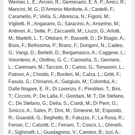
Weimer, L. E.; Arcieri, R.; Germinario, E. A. P.; Amici, R.;
Mancini, M. G.; D'Arminio Monforte, A.; Castelli, F.;
Caramello, P.; Vella, S.; Abrescia, N.; Figoni, M.;
Viglietti, R.; Angarano, G.; Saracino, A.; Anselmo, M.;
Antinori, A.; Sette, P.; Zaccarelli, M.; Liuzzi, G.; Arlotti,
M.; Martelli, L. T.; Ortolani, P.; Bassetti, D.; Di Biagio, A.;
Bisio, F.; Bellissima, P.; Branz, F.; Dorigoni, N.; Cadeo,
G.; Vangi, D.; Bertelli, D.; Bergamasco, A.; Caggese, L.;
Volonterio, A.; Orofino, G. C.; Carosella, S.; Gennero,
L.; Caremani, M.; Tacconi, D.; Carosi, G.; Tomasoni, L.;
Patroni, A.; Chiodo, F.; Borderi, M.; Calza, L.; Gritti, F.;
Fasulo, G.; Chirianni, A.; Gargiulo, M.; Colomba, A.;
Dalle Nogare, E. R.; Di Lorenzo, F.; Prestileo, T.; Bini,
T.; Cicconi, P.; De Lalla, F.; Giordani, M. T.; De Stefano,
C.; De Stefano, G.; Delia, S.; Ciardi, M.; Di Perri, G.;
Sinicco, A.; Sales, P.; Dini, M.; Simeone, M.; Esposito,
R.; Guaraldi, G.; Beghetto, B.; Fatuzzo, F.; La Rosa, R.;
Ferrari, C.; Calzetti, C.; Ferraro, T.; Cosco, L.; Ghinelli,
F.; Sighinolfi, L.; Guadagnino, V.; Caroleo, B.; Izzi, A.;