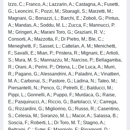
Izzo, C.; Franco, A.; Lazzarin, A.; Castagna, A.; Fusetti,
G.; Leoncini, F.; Pozzi, M.; Sbaragli, S.; Marzetti, M.;
Magnani, G.; Bonazzi, L.; Barchi, E.; Zoboli, G.; Pintus,
A.; Mandas, A.; Soddu, M. L.; Zucca, F.; Mannucci, P.
M.; Gringeri, A.; Marani Toro, G.; Graziani, R. V.;
Consorti, A.; Mazzotta, F.; Di Pietro, M.; Ble, C.;
Meneghetti, F.; Sasset, L.; Cattelan, A. M.; Menichetti,
F.; Savalli, E.; Mian, P.; Pristera, R.; Mignani, E.; Artioli,
S.; Mura, M. S.; Mannazzu, M.; Narciso, P.; Bellagamba,
R.; Orani, A.; Perini, P.; Ortona, L.; De Luca, A.; Murri,
R.; Pagano, G.; Alessandrini, A.; Paladini, A.; Vinattieri,
M. A.; Carbonai, S.; Pastore, G.; Ladina, N.; Tateo, M.;
Piersantelli, N.; Penco, G.; Petrelli, E.; Balducci, M.;
Pippi, L.; Gonnelli, A.; Puppo, F.; Murdaca, G.; Raise,
E.; Pasquirucci, A.; Riccio, G.; Bartolacci, V.; Carrega,
G.; Rizzardini, G.; Migliorino, G.; Russo, R.; Casentino,
S.; Celesia, M.; Soranzo, M. L.; Macor, A.; Salassa, B.;
Soscia, F.; Roberti, L.; Di Toro, M. T.; Stagno, A.;
Beltrami, C.; Suter, F.; Maggiolo, F.; Ripamonti, D.;