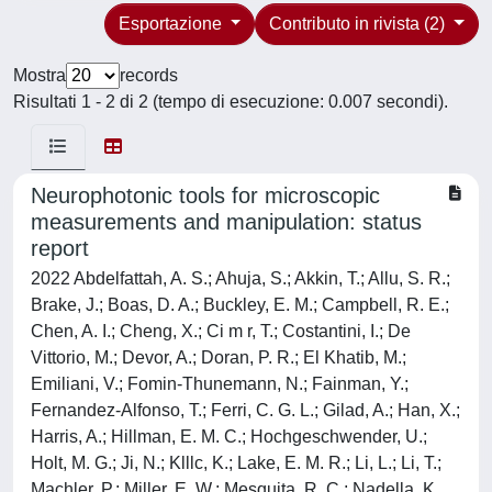
Esportazione
Contributo in rivista (2)
Mostra
records
Risultati 1 - 2 di 2 (tempo di esecuzione: 0.007 secondi).
Neurophotonic tools for microscopic
measurements and manipulation: status
report
2022 Abdelfattah, A. S.; Ahuja, S.; Akkin, T.; Allu, S. R.;
Brake, J.; Boas, D. A.; Buckley, E. M.; Campbell, R. E.;
Chen, A. I.; Cheng, X.; Ci m r, T.; Costantini, I.; De
Vittorio, M.; Devor, A.; Doran, P. R.; El Khatib, M.;
Emiliani, V.; Fomin-Thunemann, N.; Fainman, Y.;
Fernandez-Alfonso, T.; Ferri, C. G. L.; Gilad, A.; Han, X.;
Harris, A.; Hillman, E. M. C.; Hochgeschwender, U.;
Holt, M. G.; Ji, N.; Klllc, K.; Lake, E. M. R.; Li, L.; Li, T.;
Machler, P.; Miller, E. W.; Mesquita, R. C.; Nadella, K.