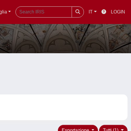
glia
IT
LOGIN
Esportazione
Tutti (1)