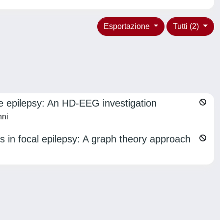
Esportazione
Tutti (2)
be epilepsy: An HD-EEG investigation
nni
es in focal epilepsy: A graph theory approach