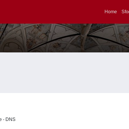
Home
Sfo
ze - DNS