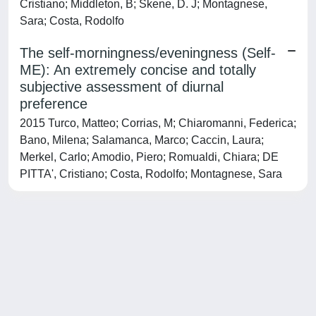
Cristiano; Middleton, B; Skene, D. J; Montagnese,
Sara; Costa, Rodolfo
The self-morningness/eveningness (Self-
ME): An extremely concise and totally
subjective assessment of diurnal
preference
2015 Turco, Matteo; Corrias, M; Chiaromanni, Federica;
Bano, Milena; Salamanca, Marco; Caccin, Laura;
Merkel, Carlo; Amodio, Piero; Romualdi, Chiara; DE
PITTA', Cristiano; Costa, Rodolfo; Montagnese, Sara
Powered by
IRIS
-
about IRIS
-
Utilizzo dei cookie
-
Privacy
Copyright © 2026