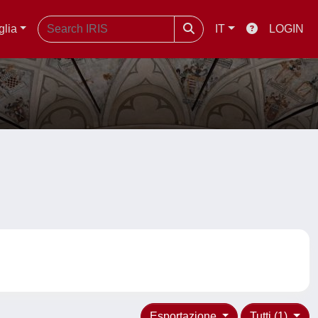
glia
IT
LOGIN
Esportazione
Tutti (1)