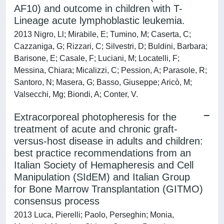
AF10) and outcome in children with T-
Lineage acute lymphoblastic leukemia.
2013 Nigro, Ll; Mirabile, E; Tumino, M; Caserta, C;
Cazzaniga, G; Rizzari, C; Silvestri, D; Buldini, Barbara;
Barisone, E; Casale, F; Luciani, M; Locatelli, F;
Messina, Chiara; Micalizzi, C; Pession, A; Parasole, R;
Santoro, N; Masera, G; Basso, Giuseppe; Aricò, M;
Valsecchi, Mg; Biondi, A; Conter, V.
Extracorporeal photopheresis for the
treatment of acute and chronic graft-
versus-host disease in adults and children:
best practice recommendations from an
Italian Society of Hemapheresis and Cell
Manipulation (SIdEM) and Italian Group
for Bone Marrow Transplantation (GITMO)
consensus process
2013 Luca, Pierelli; Paolo, Perseghin; Monia,