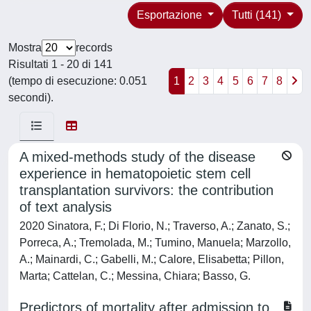
Esportazione
Tutti (141)
Mostra
records
Risultati 1 - 20 di 141
(tempo di esecuzione: 0.051
1
2
3
4
5
6
7
8
secondi).
A mixed-methods study of the disease
experience in hematopoietic stem cell
transplantation survivors: the contribution
of text analysis
2020 Sinatora, F.; Di Florio, N.; Traverso, A.; Zanato, S.;
Porreca, A.; Tremolada, M.; Tumino, Manuela; Marzollo,
A.; Mainardi, C.; Gabelli, M.; Calore, Elisabetta; Pillon,
Marta; Cattelan, C.; Messina, Chiara; Basso, G.
Predictors of mortality after admission to