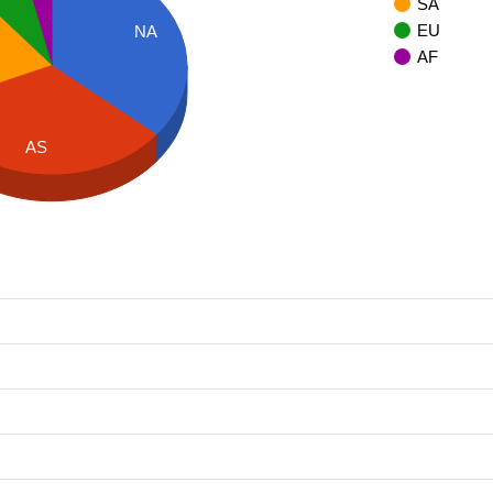
SA
EU
NA
AF
AS