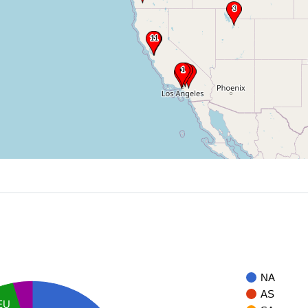
NA
AS
EU