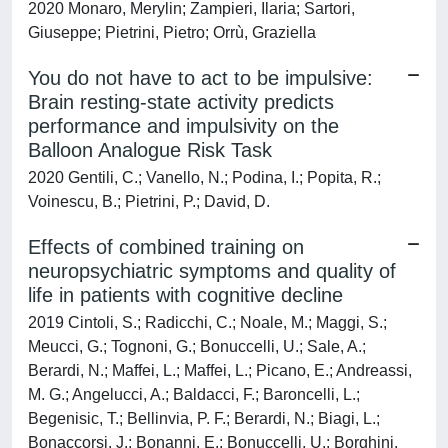
2020 Monaro, Merylin; Zampieri, Ilaria; Sartori,
Giuseppe; Pietrini, Pietro; Orrù, Graziella
You do not have to act to be impulsive:
Brain resting-state activity predicts
performance and impulsivity on the
Balloon Analogue Risk Task
2020 Gentili, C.; Vanello, N.; Podina, I.; Popita, R.;
Voinescu, B.; Pietrini, P.; David, D.
Effects of combined training on
neuropsychiatric symptoms and quality of
life in patients with cognitive decline
2019 Cintoli, S.; Radicchi, C.; Noale, M.; Maggi, S.;
Meucci, G.; Tognoni, G.; Bonuccelli, U.; Sale, A.;
Berardi, N.; Maffei, L.; Maffei, L.; Picano, E.; Andreassi,
M. G.; Angelucci, A.; Baldacci, F.; Baroncelli, L.;
Begenisic, T.; Bellinvia, P. F.; Berardi, N.; Biagi, L.;
Bonaccorsi, J.; Bonanni, E.; Bonuccelli, U.; Borghini,