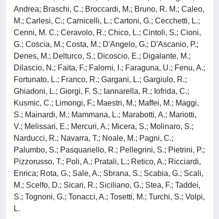
Andrea; Braschi, C.; Broccardi, M.; Bruno, R. M.; Caleo,
M.; Carlesi, C.; Carnicelli, L.; Cartoni, G.; Cecchetti, L.;
Cenni, M. C.; Ceravolo, R.; Chico, L.; Cintoli, S.; Cioni,
G.; Coscia, M.; Costa, M.; D'Angelo, G.; D'Ascanio, P.;
Denes, M.; Delturco, S.; Dicoscio, E.; Digalante, M.;
Dilascio, N.; Faita, F.; Falorni, I.; Faraguna, U.; Fenu, A.;
Fortunato, L.; Franco, R.; Gargani, L.; Gargiulo, R.;
Ghiadoni, L.; Giorgi, F. S.; Iannarella, R.; Iofrida, C.;
Kusmic, C.; Limongi, F.; Maestri, M.; Maffei, M.; Maggi,
S.; Mainardi, M.; Mammana, L.; Marabotti, A.; Mariotti,
V.; Melissari, E.; Mercuri, A.; Micera, S.; Molinaro, S.;
Narducci, R.; Navarra, T.; Noale, M.; Pagni, C.;
Palumbo, S.; Pasquariello, R.; Pellegrini, S.; Pietrini, P.;
Pizzorusso, T.; Poli, A.; Pratali, L.; Retico, A.; Ricciardi,
Enrica; Rota, G.; Sale, A.; Sbrana, S.; Scabia, G.; Scali,
M.; Scelfo, D.; Sicari, R.; Siciliano, G.; Stea, F.; Taddei,
S.; Tognoni, G.; Tonacci, A.; Tosetti, M.; Turchi, S.; Volpi,
L.