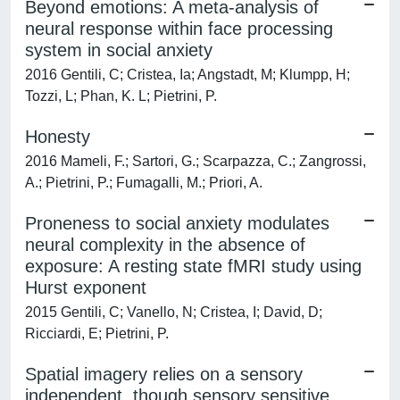
Beyond emotions: A meta-analysis of
neural response within face processing
system in social anxiety
2016 Gentili, C; Cristea, Ia; Angstadt, M; Klumpp, H;
Tozzi, L; Phan, K. L; Pietrini, P.
Honesty
2016 Mameli, F.; Sartori, G.; Scarpazza, C.; Zangrossi,
A.; Pietrini, P.; Fumagalli, M.; Priori, A.
Proneness to social anxiety modulates
neural complexity in the absence of
exposure: A resting state fMRI study using
Hurst exponent
2015 Gentili, C; Vanello, N; Cristea, I; David, D;
Ricciardi, E; Pietrini, P.
Spatial imagery relies on a sensory
independent, though sensory sensitive,