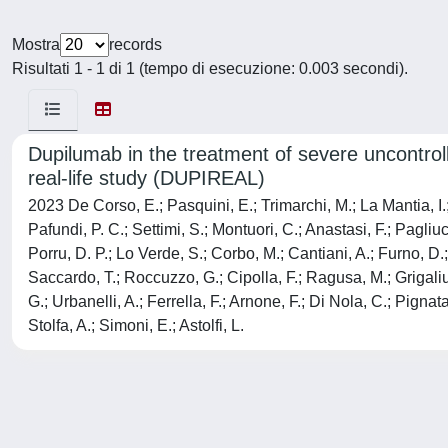
Mostra
records
Risultati 1 - 1 di 1 (tempo di esecuzione: 0.003 secondi).
Dupilumab in the treatment of severe uncontrol
real-life study (DUPIREAL)
2023 De Corso, E.; Pasquini, E.; Trimarchi, M.; La Mantia, I.; 
Pafundi, P. C.; Settimi, S.; Montuori, C.; Anastasi, F.; Pagliuc
Porru, D. P.; Lo Verde, S.; Corbo, M.; Cantiani, A.; Furno, D.;
Saccardo, T.; Roccuzzo, G.; Cipolla, F.; Ragusa, M.; Grigaliute
G.; Urbanelli, A.; Ferrella, F.; Arnone, F.; Di Nola, C.; Pignat
Stolfa, A.; Simoni, E.; Astolfi, L.