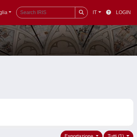
glia
IT
LOGIN
Esportazione
Tutti (1)