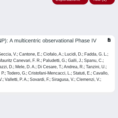
P): A multicentric observational Phase IV
Seccia, V.; Cantone, E.; Ciofalo, A.; Lucidi, D.; Fadda, G. L.;
Mauritz Canevari, F. R.; Paludetti, G.; Galli, J.; Spanu, C.;
zzi, D.; Mele, D. A.; Di Cesare, T.; Andrea, R.; Tanzini, U.;
 P.; Todero, G.; Cristofani-Mencacci, L.; Statuti, E.; Cavallo,
.; Valletti, P. A.; Sovardi, F.; Siragusa, V.; Clemenzi, V.;