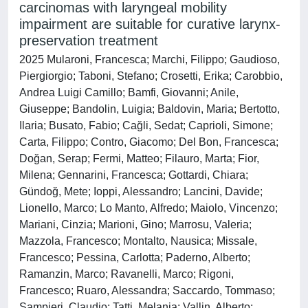
carcinomas with laryngeal mobility
impairment are suitable for curative larynx-
preservation treatment
2025 Mularoni, Francesca; Marchi, Filippo; Gaudioso,
Piergiorgio; Taboni, Stefano; Crosetti, Erika; Carobbio,
Andrea Luigi Camillo; Bamfi, Giovanni; Anile,
Giuseppe; Bandolin, Luigia; Baldovin, Maria; Bertotto,
Ilaria; Busato, Fabio; Cağli, Sedat; Caprioli, Simone;
Carta, Filippo; Contro, Giacomo; Del Bon, Francesca;
Doğan, Serap; Fermi, Matteo; Filauro, Marta; Fior,
Milena; Gennarini, Francesca; Gottardi, Chiara;
Gündoğ, Mete; Ioppi, Alessandro; Lancini, Davide;
Lionello, Marco; Lo Manto, Alfredo; Maiolo, Vincenzo;
Mariani, Cinzia; Marioni, Gino; Marrosu, Valeria;
Mazzola, Francesco; Montalto, Nausica; Missale,
Francesco; Pessina, Carlotta; Paderno, Alberto;
Ramanzin, Marco; Ravanelli, Marco; Rigoni,
Francesco; Ruaro, Alessandra; Saccardo, Tommaso;
Sampieri, Claudio; Tatti, Melania; Vallin, Alberto;