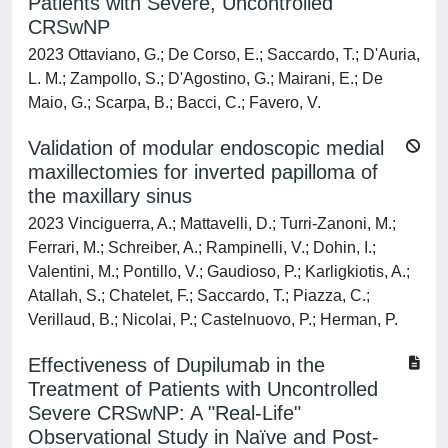
Patients with Severe, Uncontrolled
CRSwNP
2023 Ottaviano, G.; De Corso, E.; Saccardo, T.; D'Auria,
L. M.; Zampollo, S.; D'Agostino, G.; Mairani, E.; De
Maio, G.; Scarpa, B.; Bacci, C.; Favero, V.
Validation of modular endoscopic medial
maxillectomies for inverted papilloma of
the maxillary sinus
2023 Vinciguerra, A.; Mattavelli, D.; Turri-Zanoni, M.;
Ferrari, M.; Schreiber, A.; Rampinelli, V.; Dohin, I.;
Valentini, M.; Pontillo, V.; Gaudioso, P.; Karligkiotis, A.;
Atallah, S.; Chatelet, F.; Saccardo, T.; Piazza, C.;
Verillaud, B.; Nicolai, P.; Castelnuovo, P.; Herman, P.
Effectiveness of Dupilumab in the
Treatment of Patients with Uncontrolled
Severe CRSwNP: A "Real-Life"
Observational Study in Naïve and Post-