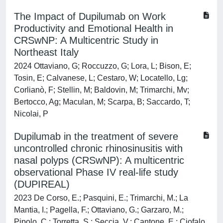
The Impact of Dupilumab on Work
Productivity and Emotional Health in
CRSwNP: A Multicentric Study in
Northeast Italy
2024 Ottaviano, G; Roccuzzo, G; Lora, L; Bison, E;
Tosin, E; Calvanese, L; Cestaro, W; Locatello, Lg;
Corlianò, F; Stellin, M; Baldovin, M; Trimarchi, Mv;
Bertocco, Ag; Maculan, M; Scarpa, B; Saccardo, T;
Nicolai, P
Dupilumab in the treatment of severe
uncontrolled chronic rhinosinusitis with
nasal polyps (CRSwNP): A multicentric
observational Phase IV real-life study
(DUPIREAL)
2023 De Corso, E.; Pasquini, E.; Trimarchi, M.; La
Mantia, I.; Pagella, F.; Ottaviano, G.; Garzaro, M.;
Pipolo, C.; Torretta, S.; Seccia, V.; Cantone, E.; Ciofalo,