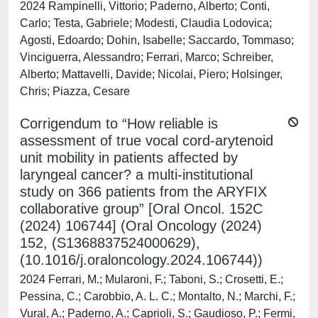
2024 Rampinelli, Vittorio; Paderno, Alberto; Conti,
Carlo; Testa, Gabriele; Modesti, Claudia Lodovica;
Agosti, Edoardo; Dohin, Isabelle; Saccardo, Tommaso;
Vinciguerra, Alessandro; Ferrari, Marco; Schreiber,
Alberto; Mattavelli, Davide; Nicolai, Piero; Holsinger,
Chris; Piazza, Cesare
Corrigendum to “How reliable is
assessment of true vocal cord-arytenoid
unit mobility in patients affected by
laryngeal cancer? a multi-institutional
study on 366 patients from the ARYFIX
collaborative group” [Oral Oncol. 152C
(2024) 106744] (Oral Oncology (2024)
152, (S1368837524000629),
(10.1016/j.oraloncology.2024.106744))
2024 Ferrari, M.; Mularoni, F.; Taboni, S.; Crosetti, E.;
Pessina, C.; Carobbio, A. L. C.; Montalto, N.; Marchi, F.;
Vural, A.; Paderno, A.; Caprioli, S.; Gaudioso, P.; Fermi,