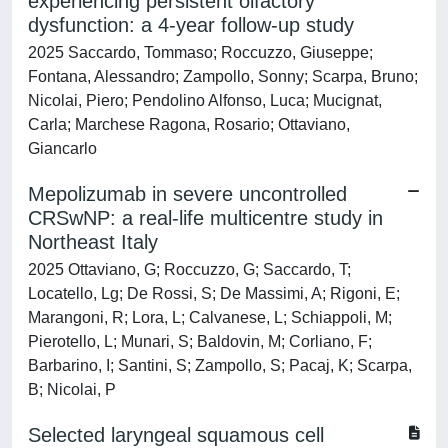
experiencing persistent olfactory
dysfunction: a 4-year follow-up study
2025 Saccardo, Tommaso; Roccuzzo, Giuseppe;
Fontana, Alessandro; Zampollo, Sonny; Scarpa, Bruno;
Nicolai, Piero; Pendolino Alfonso, Luca; Mucignat,
Carla; Marchese Ragona, Rosario; Ottaviano,
Giancarlo
Mepolizumab in severe uncontrolled
CRSwNP: a real-life multicentre study in
Northeast Italy
2025 Ottaviano, G; Roccuzzo, G; Saccardo, T;
Locatello, Lg; De Rossi, S; De Massimi, A; Rigoni, E;
Marangoni, R; Lora, L; Calvanese, L; Schiappoli, M;
Pierotello, L; Munari, S; Baldovin, M; Corliano, F;
Barbarino, I; Santini, S; Zampollo, S; Pacaj, K; Scarpa,
B; Nicolai, P
Selected laryngeal squamous cell