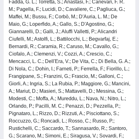
Fadda, G. L.; Torretta, S.; Anastasi, F.; Canevari, F. R.
M.; Pagella, F.; Lucidi, D.; Cavaliere, C.; Pagliuca, G.;
Maffei, M.; Bussu, F.; Corbò, M.; D′Auria, L. M.; De
Maio, G.; Loperfido, A.; Gallo, S.; D′Agostino, G.;
Giannarelli, D.; Galli, J.; Aluffi Valletti, P.; Alicandri
Ciufelli, M.; Astolfi, L.; Battilocchi, L.; Begvarfaj, E.;
Bernardi, R.; Caramia, R.; Caruso, M.; Cavallo, G.;
Ciofalo, A.; Clemenzi, V.; Cozzi, A.; Crescio, C.;
Mencacci, L. C.; Dell'Era, V.; De Vita, C.; Di Bella, G. A.;
Di Nola, C.; Dohin, I.; Farneti, P.; Ferrella, F.; Fiorillo, L.;
Frangipane, S.; Franzini, G.; Frascio, M.; Galloni, C.;
Giorli, A.; Ingria, S.; La Rubia, P.; Maggiore, G.; Mancini,
A.; Mariut, D.; Masieri, S.; Mattavelli, D.; Messina, G.;
Modesti, C.; Moffa, A.; Mureddu, L.; Nava, N.; Nitro, L.;
Orlando, P.; Pacilli, M. C.; Penazzi, D.; Pezzella, P.;
Pignataro, L.; Rizzo, D.; Rizzuti, A.; Pisciottano, S.;
Roccuzzo, G.; Roncadi, L.; Rosso, C.; Russo, P.;
Rustichelli, C.; Saccardo, T.; Sannasardo, R.; Santoro,
G.; Scarano, M.; Simoni, E.; Siragusa, V.; Sovardi, F.;