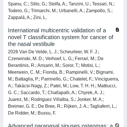
Spanu, C.; Stilo, G.; Stolfa, A.; Tanzini, U.; Tessari, N.;
Todero, G.; Trimarchi, M.; Urbanelli, A.; Zampollo, S.;
Zappalà, A.; Zini, L.
International multicentric validation of a
novel T classification system for cancer of
the nasal vestibule
2026 Van De Velde, L. J.; Scheurleer, W. F. J.;
Czerwinski, M. D.; Verhoef, L. G.; Ferrari, M.; De
Berardinis, R.; Ansarin, M.; Soror, T.; Motisi, L.;
Meerwein, C. M.; Fionda, B.; Rampinelli, V.; Bignami,
M.; Battaglia, P.; Parrinello, G.; Chatelet, F.; Vinciguerra,
A.; Takácsi-Nagy, Z.; Patel, M.; Low, T. H. H.; Mattiucci,
G. C.; Saccardo, T.; Challapalli, A.; Chyrek, A. J.;
Juarez, M.; Rodriguez Villalba, S.; Jonker, M. A.;
Breimer, G. E.; De Bree, R.; Rijken, J. A.; Tagliaferri, L.;
De Ridder, M.; Bussu, F.
Advanced paranasal sinuses osteomas: a