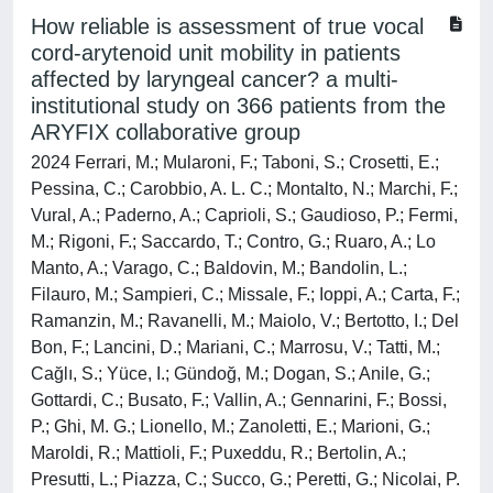
How reliable is assessment of true vocal
cord-arytenoid unit mobility in patients
affected by laryngeal cancer? a multi-
institutional study on 366 patients from the
ARYFIX collaborative group
2024 Ferrari, M.; Mularoni, F.; Taboni, S.; Crosetti, E.;
Pessina, C.; Carobbio, A. L. C.; Montalto, N.; Marchi, F.;
Vural, A.; Paderno, A.; Caprioli, S.; Gaudioso, P.; Fermi,
M.; Rigoni, F.; Saccardo, T.; Contro, G.; Ruaro, A.; Lo
Manto, A.; Varago, C.; Baldovin, M.; Bandolin, L.;
Filauro, M.; Sampieri, C.; Missale, F.; Ioppi, A.; Carta, F.;
Ramanzin, M.; Ravanelli, M.; Maiolo, V.; Bertotto, I.; Del
Bon, F.; Lancini, D.; Mariani, C.; Marrosu, V.; Tatti, M.;
Cağlı, S.; Yüce, I.; Gündoğ, M.; Dogan, S.; Anile, G.;
Gottardi, C.; Busato, F.; Vallin, A.; Gennarini, F.; Bossi,
P.; Ghi, M. G.; Lionello, M.; Zanoletti, E.; Marioni, G.;
Maroldi, R.; Mattioli, F.; Puxeddu, R.; Bertolin, A.;
Presutti, L.; Piazza, C.; Succo, G.; Peretti, G.; Nicolai, P.