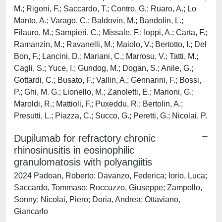
M.; Rigoni, F.; Saccardo, T.; Contro, G.; Ruaro, A.; Lo
Manto, A.; Varago, C.; Baldovin, M.; Bandolin, L.;
Filauro, M.; Sampieri, C.; Missale, F.; Ioppi, A.; Carta, F.;
Ramanzin, M.; Ravanelli, M.; Maiolo, V.; Bertotto, I.; Del
Bon, F.; Lancini, D.; Mariani, C.; Marrosu, V.; Tatti, M.;
Cagli, S.; Yuce, I.; Gundog, M.; Dogan, S.; Anile, G.;
Gottardi, C.; Busato, F.; Vallin, A.; Gennarini, F.; Bossi,
P.; Ghi, M. G.; Lionello, M.; Zanoletti, E.; Marioni, G.;
Maroldi, R.; Mattioli, F.; Puxeddu, R.; Bertolin, A.;
Presutti, L.; Piazza, C.; Succo, G.; Peretti, G.; Nicolai, P.
Dupilumab for refractory chronic
rhinosinusitis in eosinophilic
granulomatosis with polyangiitis
2024 Padoan, Roberto; Davanzo, Federica; Iorio, Luca;
Saccardo, Tommaso; Roccuzzo, Giuseppe; Zampollo,
Sonny; Nicolai, Piero; Doria, Andrea; Ottaviano,
Giancarlo