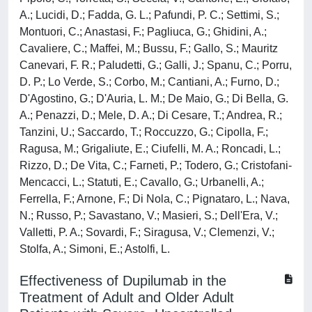
A.; Lucidi, D.; Fadda, G. L.; Pafundi, P. C.; Settimi, S.;
Montuori, C.; Anastasi, F.; Pagliuca, G.; Ghidini, A.;
Cavaliere, C.; Maffei, M.; Bussu, F.; Gallo, S.; Mauritz
Canevari, F. R.; Paludetti, G.; Galli, J.; Spanu, C.; Porru,
D. P.; Lo Verde, S.; Corbo, M.; Cantiani, A.; Furno, D.;
D'Agostino, G.; D'Auria, L. M.; De Maio, G.; Di Bella, G.
A.; Penazzi, D.; Mele, D. A.; Di Cesare, T.; Andrea, R.;
Tanzini, U.; Saccardo, T.; Roccuzzo, G.; Cipolla, F.;
Ragusa, M.; Grigaliute, E.; Ciufelli, M. A.; Roncadi, L.;
Rizzo, D.; De Vita, C.; Farneti, P.; Todero, G.; Cristofani-
Mencacci, L.; Statuti, E.; Cavallo, G.; Urbanelli, A.;
Ferrella, F.; Arnone, F.; Di Nola, C.; Pignataro, L.; Nava,
N.; Russo, P.; Savastano, V.; Masieri, S.; Dell'Era, V.;
Valletti, P. A.; Sovardi, F.; Siragusa, V.; Clemenzi, V.;
Stolfa, A.; Simoni, E.; Astolfi, L.
Effectiveness of Dupilumab in the
Treatment of Adult and Older Adult