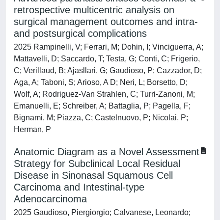
retrospective multicentric analysis on
surgical management outcomes and intra-
and postsurgical complications
2025 Rampinelli, V; Ferrari, M; Dohin, I; Vinciguerra, A;
Mattavelli, D; Saccardo, T; Testa, G; Conti, C; Frigerio,
C; Verillaud, B; Ajasllari, G; Gaudioso, P; Cazzador, D;
Aga, A; Taboni, S; Arioso, A D; Neri, L; Borsetto, D;
Wolf, A; Rodriguez-Van Strahlen, C; Turri-Zanoni, M;
Emanuelli, E; Schreiber, A; Battaglia, P; Pagella, F;
Bignami, M; Piazza, C; Castelnuovo, P; Nicolai, P;
Herman, P
Anatomic Diagram as a Novel Assessment
Strategy for Subclinical Local Residual
Disease in Sinonasal Squamous Cell
Carcinoma and Intestinal‐type
Adenocarcinoma
2025 Gaudioso, Piergiorgio; Calvanese, Leonardo;