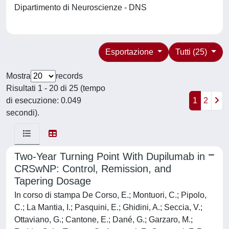
Dipartimento di Neuroscienze - DNS
Esportazione
Tutti (25)
Mostra
records
Risultati 1 - 20 di 25 (tempo
di esecuzione: 0.049
1
2
secondi).
Two-Year Turning Point With Dupilumab in
CRSwNP: Control, Remission, and
Tapering Dosage
In corso di stampa De Corso, E.; Montuori, C.; Pipolo,
C.; La Mantia, I.; Pasquini, E.; Ghidini, A.; Seccia, V.;
Ottaviano, G.; Cantone, E.; Dané, G.; Garzaro, M.;