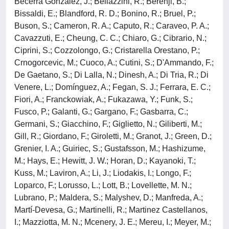
Becerra Gonzalez, J.; Bellazzini, R.; Berenji, B.;
Bissaldi, E.; Blandford, R. D.; Bonino, R.; Bruel, P.;
Buson, S.; Cameron, R. A.; Caputo, R.; Caraveo, P. A.;
Cavazzuti, E.; Cheung, C. C.; Chiaro, G.; Cibrario, N.;
Ciprini, S.; Cozzolongo, G.; Cristarella Orestano, P.;
Crnogorcevic, M.; Cuoco, A.; Cutini, S.; D'Ammando, F.;
De Gaetano, S.; Di Lalla, N.; Dinesh, A.; Di Tria, R.; Di
Venere, L.; Domínguez, A.; Fegan, S. J.; Ferrara, E. C.;
Fiori, A.; Franckowiak, A.; Fukazawa, Y.; Funk, S.;
Fusco, P.; Galanti, G.; Gargano, F.; Gasbarra, C.;
Germani, S.; Giacchino, F.; Giglietto, N.; Giliberti, M.;
Gill, R.; Giordano, F.; Giroletti, M.; Granot, J.; Green, D.;
Grenier, I. A.; Guiriec, S.; Gustafsson, M.; Hashizume,
M.; Hays, E.; Hewitt, J. W.; Horan, D.; Kayanoki, T.;
Kuss, M.; Laviron, A.; Li, J.; Liodakis, I.; Longo, F.;
Loparco, F.; Lorusso, L.; Lott, B.; Lovellette, M. N.;
Lubrano, P.; Maldera, S.; Malyshev, D.; Manfreda, A.;
Martí-Devesa, G.; Martinelli, R.; Martinez Castellanos,
I.; Mazziotta, M. N.; Mcenery, J. E.; Mereu, I.; Meyer, M.;