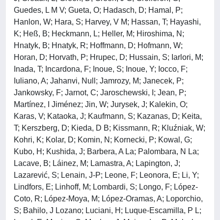
Guedes, L M V; Gueta, O; Hadasch, D; Hamal, P;
Hanlon, W; Hara, S; Harvey, V M; Hassan, T; Hayashi,
K; Heß, B; Heckmann, L; Heller, M; Hiroshima, N;
Hnatyk, B; Hnatyk, R; Hoffmann, D; Hofmann, W;
Horan, D; Horvath, P; Hrupec, D; Hussain, S; Iarlori, M;
Inada, T; Incardona, F; Inoue, S; Inoue, Y; Iocco, F;
Iuliano, A; Jahanvi, Null; Jamrozy, M; Janecek, P;
Jankowsky, F; Jarnot, C; Jaroschewski, I; Jean, P;
Martínez, I Jiménez; Jin, W; Jurysek, J; Kalekin, O;
Karas, V; Kataoka, J; Kaufmann, S; Kazanas, D; Keita,
T; Kerszberg, D; Kieda, D B; Kissmann, R; Kluźniak, W;
Kohri, K; Kolar, D; Komin, N; Kornecki, P; Kowal, G;
Kubo, H; Kushida, J; Barbera, A La; Palombara, N La;
Lacave, B; Láinez, M; Lamastra, A; Lapington, J;
Lazarević, S; Lenain, J-P; Leone, F; Leonora, E; Li, Y;
Lindfors, E; Linhoff, M; Lombardi, S; Longo, F; López-
Coto, R; López-Moya, M; López-Oramas, A; Loporchio,
S; Bahilo, J Lozano; Luciani, H; Luque-Escamilla, P L;