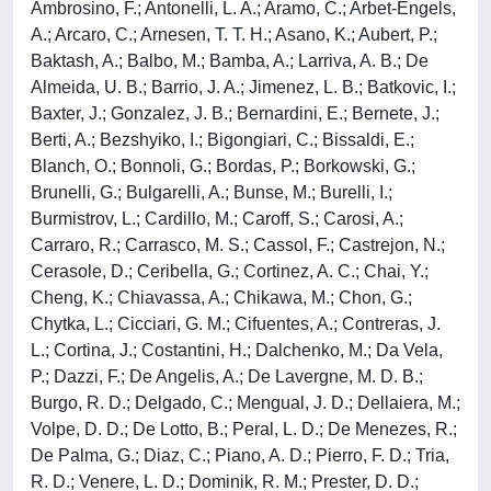
Ambrosino, F.; Antonelli, L. A.; Aramo, C.; Arbet-Engels,
A.; Arcaro, C.; Arnesen, T. T. H.; Asano, K.; Aubert, P.;
Baktash, A.; Balbo, M.; Bamba, A.; Larriva, A. B.; De
Almeida, U. B.; Barrio, J. A.; Jimenez, L. B.; Batkovic, I.;
Baxter, J.; Gonzalez, J. B.; Bernardini, E.; Bernete, J.;
Berti, A.; Bezshyiko, I.; Bigongiari, C.; Bissaldi, E.;
Blanch, O.; Bonnoli, G.; Bordas, P.; Borkowski, G.;
Brunelli, G.; Bulgarelli, A.; Bunse, M.; Burelli, I.;
Burmistrov, L.; Cardillo, M.; Caroff, S.; Carosi, A.;
Carraro, R.; Carrasco, M. S.; Cassol, F.; Castrejon, N.;
Cerasole, D.; Ceribella, G.; Cortinez, A. C.; Chai, Y.;
Cheng, K.; Chiavassa, A.; Chikawa, M.; Chon, G.;
Chytka, L.; Cicciari, G. M.; Cifuentes, A.; Contreras, J.
L.; Cortina, J.; Costantini, H.; Dalchenko, M.; Da Vela,
P.; Dazzi, F.; De Angelis, A.; De Lavergne, M. D. B.;
Burgo, R. D.; Delgado, C.; Mengual, J. D.; Dellaiera, M.;
Volpe, D. D.; De Lotto, B.; Peral, L. D.; De Menezes, R.;
De Palma, G.; Diaz, C.; Piano, A. D.; Pierro, F. D.; Tria,
R. D.; Venere, L. D.; Dominik, R. M.; Prester, D. D.;