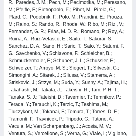
R.; Paredes, J. M.; Pech, M.; Pecimotika, M.; Peresano,
M.; Pfeifle, F.; Pietropaolo, E.; Pihet, M.; Pirola, G.;
Plard, C.; Podobnik, F.; Polo, M.; Prandini, E.; Prouza,
M.; Raino, S.; Rando, R.; Rhode, W.; Ribo, M.; Rizi, V.;
Fernandez, G. R.; Frias, M. D. R.; Romano, P.; Roy, A.;
Ruina, A.; Ruiz-Velasco, E.; Saito, T.; Sakurai, S.;
Sanchez, D. A.; Sano, H.; Saric, T.; Sato, Y.; Saturni, F.
G.; Savchenko, V.; Schiavone, F.; Schleicher, B.;
Schmuckermaier, F.; Schubert, J. L.; Schussler, F.;
Schweizer, T.; Arroyo, M. S.; Siegert, T.; Silvestri, G.;
Simongini, A.; Sitarek, J.; Sliusar, V.; Stamerra, A.;
Striskovic, J.; Strzys, M.; Suda, Y.; Sunny, A.; Tajima, H.;
Takahashi, M.; Takata, J.; Takeishi, R.; Tam, P. H. T.;
Tanaka, S. J.; Tateishi, D.; Tavernier, T.; Temnikov, P.;
Terada, Y.; Terauchi, K.; Terzic, T.; Teshima, M.;
Tluczykont, M.; Tokanai, F.; Tomura, T.; Torres, D. F.;
Tramonti, F.; Travnicek, P.; Tripodo, G.; Tutone, A.;
Vacula, M.; Van Scherpenberg, J.; Acosta, M. V.;
Ventura, S.; Vercellone, S.; Verna, G.; Viale, I.; Vigliano,