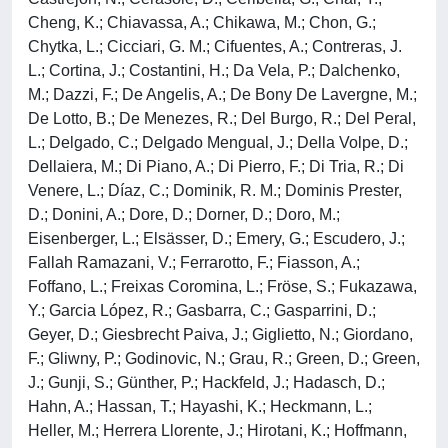
Cheng, K.; Chiavassa, A.; Chikawa, M.; Chon, G.;
Chytka, L.; Cicciari, G. M.; Cifuentes, A.; Contreras, J.
L.; Cortina, J.; Costantini, H.; Da Vela, P.; Dalchenko,
M.; Dazzi, F.; De Angelis, A.; De Bony De Lavergne, M.;
De Lotto, B.; De Menezes, R.; Del Burgo, R.; Del Peral,
L.; Delgado, C.; Delgado Mengual, J.; Della Volpe, D.;
Dellaiera, M.; Di Piano, A.; Di Pierro, F.; Di Tria, R.; Di
Venere, L.; Díaz, C.; Dominik, R. M.; Dominis Prester,
D.; Donini, A.; Dore, D.; Dorner, D.; Doro, M.;
Eisenberger, L.; Elsässer, D.; Emery, G.; Escudero, J.;
Fallah Ramazani, V.; Ferrarotto, F.; Fiasson, A.;
Foffano, L.; Freixas Coromina, L.; Fröse, S.; Fukazawa,
Y.; Garcia López, R.; Gasbarra, C.; Gasparrini, D.;
Geyer, D.; Giesbrecht Paiva, J.; Giglietto, N.; Giordano,
F.; Gliwny, P.; Godinovic, N.; Grau, R.; Green, D.; Green,
J.; Gunji, S.; Günther, P.; Hackfeld, J.; Hadasch, D.;
Hahn, A.; Hassan, T.; Hayashi, K.; Heckmann, L.;
Heller, M.; Herrera Llorente, J.; Hirotani, K.; Hoffmann,