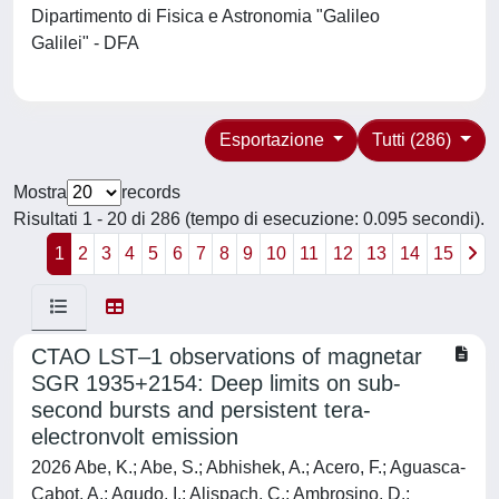
Dipartimento di Fisica e Astronomia "Galileo
Galilei" - DFA
Esportazione
Tutti (286)
Mostra
records
Risultati 1 - 20 di 286 (tempo di esecuzione: 0.095 secondi).
1
2
3
4
5
6
7
8
9
10
11
12
13
14
15
CTAO LST–1 observations of magnetar
SGR 1935+2154: Deep limits on sub-
second bursts and persistent tera-
electronvolt emission
2026 Abe, K.; Abe, S.; Abhishek, A.; Acero, F.; Aguasca-
Cabot, A.; Agudo, I.; Alispach, C.; Ambrosino, D.;