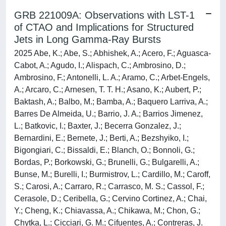
GRB 221009A: Observations with LST-1
of CTAO and Implications for Structured
Jets in Long Gamma-Ray Bursts
2025 Abe, K.; Abe, S.; Abhishek, A.; Acero, F.; Aguasca-
Cabot, A.; Agudo, I.; Alispach, C.; Ambrosino, D.;
Ambrosino, F.; Antonelli, L. A.; Aramo, C.; Arbet-Engels,
A.; Arcaro, C.; Arnesen, T. T. H.; Asano, K.; Aubert, P.;
Baktash, A.; Balbo, M.; Bamba, A.; Baquero Larriva, A.;
Barres De Almeida, U.; Barrio, J. A.; Barrios Jimenez,
L.; Batkovic, I.; Baxter, J.; Becerra Gonzalez, J.;
Bernardini, E.; Bernete, J.; Berti, A.; Bezshyiko, I.;
Bigongiari, C.; Bissaldi, E.; Blanch, O.; Bonnoli, G.;
Bordas, P.; Borkowski, G.; Brunelli, G.; Bulgarelli, A.;
Bunse, M.; Burelli, I.; Burmistrov, L.; Cardillo, M.; Caroff,
S.; Carosi, A.; Carraro, R.; Carrasco, M. S.; Cassol, F.;
Cerasole, D.; Ceribella, G.; Cervino Cortinez, A.; Chai,
Y.; Cheng, K.; Chiavassa, A.; Chikawa, M.; Chon, G.;
Chytka, L.; Cicciari, G. M.; Cifuentes, A.; Contreras, J.