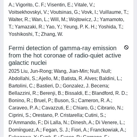
A.; Vigorito, C. F.; Visentin, E.; Vitale, V.;
Voitsekhovskyi, V.; Voutsinas, G.; Vovk, I.; Vuillaume, T.;
Walter, R.; Wan, L.; Will, M.; Wojtowicz, J.; Yamamoto,
T.; Yamazaki, R.; Yao, Y.; Yeung, P. K. H.; Yoshida, T.;
Yoshikoshi, T.; Zhang, W.
Fermi detection of gamma-ray emission
from the hot coronae of radio-quiet active
galactic nuclei
2025 Liu, Jun-Rong; Wang, Jian-Min; Null, Null;
Abdollahi, S.; Ajello, M.; Batista, R. Alves; Baldini, L.;
Bartolini, C.; Bastieri, D.; Gonzalez, J. Becerra;
Bellazzini, R.; Berenji, B.; Bissaldi, E.; Blandford, R. D.;
Bonino, R.; Bruel, P.; Buson, S.; Cameron, R. A.;
Caraveo, P. A.; Cavazzuti, E.; Chiaro, G.; Cibrario, N.;
Ciprini, S.; Orestano, P. Cristarella; Cutini, S.;
D'Ammando, F.; Di Lalla, N.; Dinesh, A.; Di Venere, L.;
Domínguez, A.; Fegan, S. J.; Fiori, A.; Franckowiak, A.;