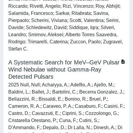
Riccardo; Rivetti, Angelo; Rizi, Vincenzo; Roy, Abhijit;
Salamida, Francesco; Sarkar, Ritabrata; Savina,
Pierpaolo; Scherini, Viviana; Scotti, Valentina; Serini,
Davide; Schledewitz, David; Siddique, Iqra; Silveri,
Leandro; Smirnov, Aleksei; Alberto Torres Saavedra,
Rodrigo; Trimarelli, Caterina; Zuccon, Paolo; Zugravel,
Stefan C.
A Systematic Search for MeV–GeV Pulsar
Wind Nebulae without Gamma-Ray
Detected Pulsars
2025 Null, Null; Acharyya, A.; Adelfio, A.; Ajello, M.;
Baldini, L.; Ballet, J.; Bartolini, C.; Becerra Gonzalez, J.;
Bellazzini, R.; Bissaldi, E.; Bonino, R.; Bruel, P.;
Cameron, R. A.; Caraveo, P. A.; Casaburo, F.; Casini, F.;
Castro, D.; Cavazzuti, E.; Ciprini, S.; Cozzolongo, G.;
Cristarella Orestano, P.; Cuna, F.; Cutini, S.;
D'Ammando, F.; Depalo, D.; Di Lalla, N.; Dinesh, A.; Di