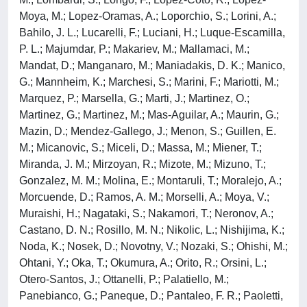
Moya, M.; Lopez-Oramas, A.; Loporchio, S.; Lorini, A.;
Bahilo, J. L.; Lucarelli, F.; Luciani, H.; Luque-Escamilla,
P. L.; Majumdar, P.; Makariev, M.; Mallamaci, M.;
Mandat, D.; Manganaro, M.; Maniadakis, D. K.; Manico,
G.; Mannheim, K.; Marchesi, S.; Marini, F.; Mariotti, M.;
Marquez, P.; Marsella, G.; Marti, J.; Martinez, O.;
Martinez, G.; Martinez, M.; Mas-Aguilar, A.; Maurin, G.;
Mazin, D.; Mendez-Gallego, J.; Menon, S.; Guillen, E.
M.; Micanovic, S.; Miceli, D.; Massa, M.; Miener, T.;
Miranda, J. M.; Mirzoyan, R.; Mizote, M.; Mizuno, T.;
Gonzalez, M. M.; Molina, E.; Montaruli, T.; Moralejo, A.;
Morcuende, D.; Ramos, A. M.; Morselli, A.; Moya, V.;
Muraishi, H.; Nagataki, S.; Nakamori, T.; Neronov, A.;
Castano, D. N.; Rosillo, M. N.; Nikolic, L.; Nishijima, K.;
Noda, K.; Nosek, D.; Novotny, V.; Nozaki, S.; Ohishi, M.;
Ohtani, Y.; Oka, T.; Okumura, A.; Orito, R.; Orsini, L.;
Otero-Santos, J.; Ottanelli, P.; Palatiello, M.;
Panebianco, G.; Paneque, D.; Pantaleo, F. R.; Paoletti,