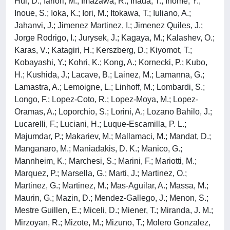
Hui, D.; Iarlori, M.; Imazawa, R.; Inada, T.; Inome, Y.;
Inoue, S.; Ioka, K.; Iori, M.; Itokawa, T.; Iuliano, A.;
Jahanvi, J.; Jimenez Martinez, I.; Jimenez Quiles, J.;
Jorge Rodrigo, I.; Jurysek, J.; Kagaya, M.; Kalashev, O.;
Karas, V.; Katagiri, H.; Kerszberg, D.; Kiyomot, T.;
Kobayashi, Y.; Kohri, K.; Kong, A.; Kornecki, P.; Kubo,
H.; Kushida, J.; Lacave, B.; Lainez, M.; Lamanna, G.;
Lamastra, A.; Lemoigne, L.; Linhoff, M.; Lombardi, S.;
Longo, F.; Lopez-Coto, R.; Lopez-Moya, M.; Lopez-
Oramas, A.; Loporchio, S.; Lorini, A.; Lozano Bahilo, J.;
Lucarelli, F.; Luciani, H.; Luque-Escamilla, P. L.;
Majumdar, P.; Makariev, M.; Mallamaci, M.; Mandat, D.;
Manganaro, M.; Maniadakis, D. K.; Manico, G.;
Mannheim, K.; Marchesi, S.; Marini, F.; Mariotti, M.;
Marquez, P.; Marsella, G.; Marti, J.; Martinez, O.;
Martinez, G.; Martinez, M.; Mas-Aguilar, A.; Massa, M.;
Maurin, G.; Mazin, D.; Mendez-Gallego, J.; Menon, S.;
Mestre Guillen, E.; Miceli, D.; Miener, T.; Miranda, J. M.;
Mirzoyan, R.; Mizote, M.; Mizuno, T.; Molero Gonzalez,