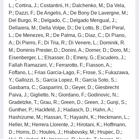
L.; Cortina, J.; Costantini, H.; Dalchenko, M.; Da Vela,
P.; Dazzi, F.; De Angelis, A.; De Bony De Lavergne, M.;
Del Burgo, R.; Delgado, C.; Delgado Mengual, J.;
Dellaiera, M.; Della Volpe, D.; De Lotto, B.; Del Peral,
L.; De Menezes, R.; De Palma, G.; Diaz, C.; Di Piano,
A.; Di Pierro, F.; Di Tria, R.; Di Venere, L.; Dominik, R.
M.; Dominis Prester, D.; Donini, A.; Dorner, D.; Doro, M.;
Eisenberger, L.; Elsasser, D.; Emery, G.; Escudero, J.;
Fallah Ramazani, V.; Ferrarotto, F.; Fiasson, A.;
Foffano, L.; Frias Garcia-Lago, F.; Frose, S.; Fukazawa,
Y.; Gallozzi, S.; Garcia Lopez, R.; Garcia Soto, S.;
Gasbarra, C.; Gasparrini, D.; Geyer, D.; Giesbrecht
Paiva, J.; Giglietto, N.; Giordano, F.; Godinovic, N.;
Gradetzke, T.; Grau, R.; Green, D.; Green, J.; Gunji, S.;
Gunther, P.; Hackfeld, J.; Hadasch, D.; Hahn, A.;
Hashizume, M.; Hassan, T.; Hayashi, K.; Heckmann, L.;
Heller, M.; Herrera Llorente, J.; Hirotani, K.; Hoffmann,
D.; Horns, D.; Houles, J.; Hrabovsky, M.; Hrupec, D.;