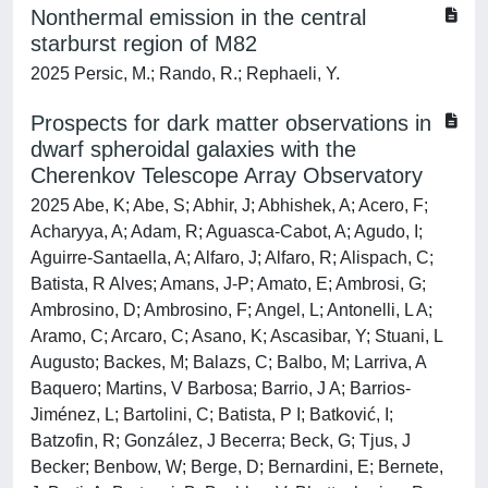
Nonthermal emission in the central
starburst region of M82
2025 Persic, M.; Rando, R.; Rephaeli, Y.
Prospects for dark matter observations in
dwarf spheroidal galaxies with the
Cherenkov Telescope Array Observatory
2025 Abe, K; Abe, S; Abhir, J; Abhishek, A; Acero, F;
Acharyya, A; Adam, R; Aguasca-Cabot, A; Agudo, I;
Aguirre-Santaella, A; Alfaro, J; Alfaro, R; Alispach, C;
Batista, R Alves; Amans, J-P; Amato, E; Ambrosi, G;
Ambrosino, D; Ambrosino, F; Angel, L; Antonelli, L A;
Aramo, C; Arcaro, C; Asano, K; Ascasibar, Y; Stuani, L
Augusto; Backes, M; Balazs, C; Balbo, M; Larriva, A
Baquero; Martins, V Barbosa; Barrio, J A; Barrios-
Jiménez, L; Bartolini, C; Batista, P I; Batković, I;
Batzofin, R; González, J Becerra; Beck, G; Tjus, J
Becker; Benbow, W; Berge, D; Bernardini, E; Bernete,