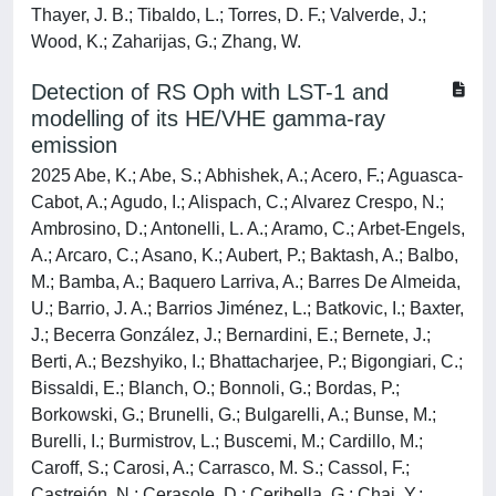
Thayer, J. B.; Tibaldo, L.; Torres, D. F.; Valverde, J.;
Wood, K.; Zaharijas, G.; Zhang, W.
Detection of RS Oph with LST-1 and
modelling of its HE/VHE gamma-ray
emission
2025 Abe, K.; Abe, S.; Abhishek, A.; Acero, F.; Aguasca-
Cabot, A.; Agudo, I.; Alispach, C.; Alvarez Crespo, N.;
Ambrosino, D.; Antonelli, L. A.; Aramo, C.; Arbet-Engels,
A.; Arcaro, C.; Asano, K.; Aubert, P.; Baktash, A.; Balbo,
M.; Bamba, A.; Baquero Larriva, A.; Barres De Almeida,
U.; Barrio, J. A.; Barrios Jiménez, L.; Batkovic, I.; Baxter,
J.; Becerra González, J.; Bernardini, E.; Bernete, J.;
Berti, A.; Bezshyiko, I.; Bhattacharjee, P.; Bigongiari, C.;
Bissaldi, E.; Blanch, O.; Bonnoli, G.; Bordas, P.;
Borkowski, G.; Brunelli, G.; Bulgarelli, A.; Bunse, M.;
Burelli, I.; Burmistrov, L.; Buscemi, M.; Cardillo, M.;
Caroff, S.; Carosi, A.; Carrasco, M. S.; Cassol, F.;
Castrejón, N.; Cerasole, D.; Ceribella, G.; Chai, Y.;