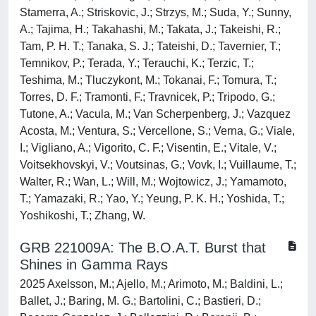
Stamerra, A.; Striskovic, J.; Strzys, M.; Suda, Y.; Sunny,
A.; Tajima, H.; Takahashi, M.; Takata, J.; Takeishi, R.;
Tam, P. H. T.; Tanaka, S. J.; Tateishi, D.; Tavernier, T.;
Temnikov, P.; Terada, Y.; Terauchi, K.; Terzic, T.;
Teshima, M.; Tluczykont, M.; Tokanai, F.; Tomura, T.;
Torres, D. F.; Tramonti, F.; Travnicek, P.; Tripodo, G.;
Tutone, A.; Vacula, M.; Van Scherpenberg, J.; Vazquez
Acosta, M.; Ventura, S.; Vercellone, S.; Verna, G.; Viale,
I.; Vigliano, A.; Vigorito, C. F.; Visentin, E.; Vitale, V.;
Voitsekhovskyi, V.; Voutsinas, G.; Vovk, I.; Vuillaume, T.;
Walter, R.; Wan, L.; Will, M.; Wojtowicz, J.; Yamamoto,
T.; Yamazaki, R.; Yao, Y.; Yeung, P. K. H.; Yoshida, T.;
Yoshikoshi, T.; Zhang, W.
GRB 221009A: The B.O.A.T. Burst that
Shines in Gamma Rays
2025 Axelsson, M.; Ajello, M.; Arimoto, M.; Baldini, L.;
Ballet, J.; Baring, M. G.; Bartolini, C.; Bastieri, D.;