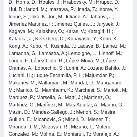
D.; Horns, D.; Houles, J.; Hrabovsky, M.; Hrupec, D.;
Hui, D.; Iarlori, M.; Imazawa, R.; Inada, T.; Inome, Y.;
Inoue, S.; Ioka, K.; Iori, M.; Iuliano, A.; Jahanvi, J.;
Jimenez Martinez, I.; Jimenez Quiles, J.; Jurysek, J.;
Kagaya, M.; Kalashev, O.; Karas, V.; Katagiri, H.;
Kataoka, J.; Kerszberg, D.; Kobayashi, Y.; Kohri, K.;
Kong, A.; Kubo, H.; Kushida, J.; Lacave, B.; Lainez, M.;
Lamanna, G.; Lamastra, A.; Lemoigne, L.; Linhoff, M.;
Longo, F.; López-Coto, R.; López-Moya, M.; López-
Oramas, A.; Loporchio, S.; Lorini, A.; Lozano Bahilo, J.;
Luciani, H.; Luque-Escamilla, P. L.; Majumdar, P.;
Makariev, M.; Mallamaci, M.; Mandat, D.; Manganaro,
M.; Manicò, G.; Mannheim, K.; Marchesi, S.; Mariotti, M.;
Marquez, P.; Marsella, G.; Martí, J.; Martinez, O.;
Martínez, G.; Martínez, M.; Mas-Aguilar, A.; Maurin, G.;
Mazin, D.; Méndez-Gallego, J.; Menon, S.; Mestre
Guillen, E.; Micanovic, S.; Miceli, D.; Miener, T.;
Miranda, J. M.; Mirzoyan, R.; Mizuno, T.; Molero
Gonzalez, M.; Molina, E.; Montaruli, T.; Moralejo, A.;