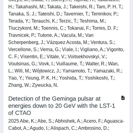
H.; Takahashi, M.; Takata, J.; Takeishi, R.; Tam, P. H. T.;
Tanaka, S. J.; Tateishi, D.; Tavernier, T.; Temnikov, P.;
Terada, Y.; Terauchi, K.; Terzic, T.; Teshima, M.;
Tluczykont, M.; Toennis, C.; Tokanai, F.; Torres, D. F.;
Travnicek, P.; Tutone, A.; Vacula, M.; Van
Scherpenberg, J.; Vázquez Acosta, M.; Ventura, S.;
Vercellone, S.; Verna, G.; Viale, I.; Vigliano, A.; Vigorito,
C. F.; Visentin, E.; Vitale, V.; Voitsekhovskyi, V.;
Voutsinas, G.; Vovk, I.; Vuillaume, T.; Walter, R.; Wan,
L.; Will, M.; Wójtowicz, J.; Yamamoto, T.; Yamazaki, R.;
Yao, Y.; Yeung, P. K. H.; Yoshida, T.; Yoshikoshi, T.;
Zhang, W.; Zywucka, N.
Detection of the Geminga pulsar at
energies down to 20 GeV with the LST-1
of CTAO
2025 Abe, K.; Abe, S.; Abhishek, A.; Acero, F.; Aguasca-
Cabot, A.; Agudo, I.; Alispach, C.; Ambrosino, D.;