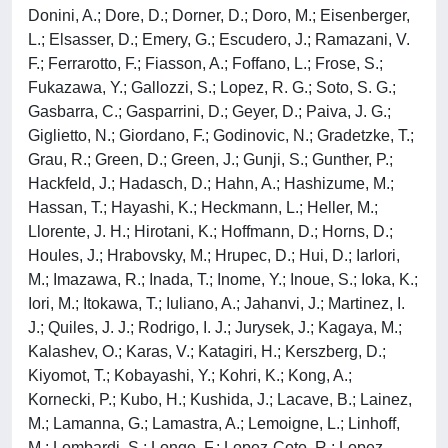
Donini, A.; Dore, D.; Dorner, D.; Doro, M.; Eisenberger,
L.; Elsasser, D.; Emery, G.; Escudero, J.; Ramazani, V.
F.; Ferrarotto, F.; Fiasson, A.; Foffano, L.; Frose, S.;
Fukazawa, Y.; Gallozzi, S.; Lopez, R. G.; Soto, S. G.;
Gasbarra, C.; Gasparrini, D.; Geyer, D.; Paiva, J. G.;
Giglietto, N.; Giordano, F.; Godinovic, N.; Gradetzke, T.;
Grau, R.; Green, D.; Green, J.; Gunji, S.; Gunther, P.;
Hackfeld, J.; Hadasch, D.; Hahn, A.; Hashizume, M.;
Hassan, T.; Hayashi, K.; Heckmann, L.; Heller, M.;
Llorente, J. H.; Hirotani, K.; Hoffmann, D.; Horns, D.;
Houles, J.; Hrabovsky, M.; Hrupec, D.; Hui, D.; Iarlori,
M.; Imazawa, R.; Inada, T.; Inome, Y.; Inoue, S.; Ioka, K.;
Iori, M.; Itokawa, T.; Iuliano, A.; Jahanvi, J.; Martinez, I.
J.; Quiles, J. J.; Rodrigo, I. J.; Jurysek, J.; Kagaya, M.;
Kalashev, O.; Karas, V.; Katagiri, H.; Kerszberg, D.;
Kiyomot, T.; Kobayashi, Y.; Kohri, K.; Kong, A.;
Kornecki, P.; Kubo, H.; Kushida, J.; Lacave, B.; Lainez,
M.; Lamanna, G.; Lamastra, A.; Lemoigne, L.; Linhoff,
M.; Lombardi, S.; Longo, F.; Lopez-Coto, R.; Lopez-