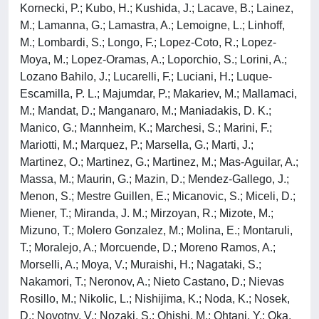
Kornecki, P.; Kubo, H.; Kushida, J.; Lacave, B.; Lainez,
M.; Lamanna, G.; Lamastra, A.; Lemoigne, L.; Linhoff,
M.; Lombardi, S.; Longo, F.; Lopez-Coto, R.; Lopez-
Moya, M.; Lopez-Oramas, A.; Loporchio, S.; Lorini, A.;
Lozano Bahilo, J.; Lucarelli, F.; Luciani, H.; Luque-
Escamilla, P. L.; Majumdar, P.; Makariev, M.; Mallamaci,
M.; Mandat, D.; Manganaro, M.; Maniadakis, D. K.;
Manico, G.; Mannheim, K.; Marchesi, S.; Marini, F.;
Mariotti, M.; Marquez, P.; Marsella, G.; Marti, J.;
Martinez, O.; Martinez, G.; Martinez, M.; Mas-Aguilar, A.;
Massa, M.; Maurin, G.; Mazin, D.; Mendez-Gallego, J.;
Menon, S.; Mestre Guillen, E.; Micanovic, S.; Miceli, D.;
Miener, T.; Miranda, J. M.; Mirzoyan, R.; Mizote, M.;
Mizuno, T.; Molero Gonzalez, M.; Molina, E.; Montaruli,
T.; Moralejo, A.; Morcuende, D.; Moreno Ramos, A.;
Morselli, A.; Moya, V.; Muraishi, H.; Nagataki, S.;
Nakamori, T.; Neronov, A.; Nieto Castano, D.; Nievas
Rosillo, M.; Nikolic, L.; Nishijima, K.; Noda, K.; Nosek,
D.; Novotny, V.; Nozaki, S.; Ohishi, M.; Ohtani, Y.; Oka,