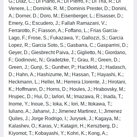
G.; Diaz, C.; Di Piano, A.; Di Pierro, F.; Di Tria, R.; Di
Venere, L.; Dominik, R. M.; Dominis Prester, D.; Donini,
A.; Dorner, D.; Doro, M.; Eisenberger, L.; Elsasser, D.;
Emery, G.; Escudero, J.; Fallah Ramazani, V.;
Ferrarotto, F.; Fiasson, A.; Foffano, L.; Frias Garcia-
Lago, F.; Frose, S.; Fukazawa, Y.; Gallozzi, S.; Garcia
Lopez, R.; Garcia Soto, S.; Gasbarra, C.; Gasparrini, D.;
Geyer, D.; Giesbrecht Paiva, J.; Giglietto, N.; Giordano,
F.; Godinovic, N.; Gradetzke, T.; Grau, R.; Green, D.;
Green, J.; Gunji, S.; Gunther, P.; Hackfeld, J.; Hadasch,
D.; Hahn, A.; Hashizume, M.; Hassan, T.; Hayashi, K.;
Heckmann, L.; Heller, M.; Herrera Llorente, J.; Hirotani,
K.; Hoffmann, D.; Horns, D.; Houles, J.; Hrabovsky, M.;
Hrupec, D.; Hui, D.; Iarlori, M.; Imazawa, R.; Inada, T.;
Inome, Y.; Inoue, S.; Ioka, K.; Iori, M.; Itokawa, T.;
Iuliano, A.; Jahanvi, J.; Jimenez Martinez, I.; Jimenez
Quiles, J.; Jorge Rodrigo, I.; Jurysek, J.; Kagaya, M.;
Kalashev, O.; Karas, V.; Katagiri, H.; Kerszberg, D.;
Kiyomot, T.; Kobayashi, Y.; Kohri, K.; Kong, A.;