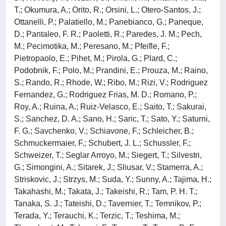
T.; Okumura, A.; Orito, R.; Orsini, L.; Otero-Santos, J.;
Ottanelli, P.; Palatiello, M.; Panebianco, G.; Paneque,
D.; Pantaleo, F. R.; Paoletti, R.; Paredes, J. M.; Pech,
M.; Pecimotika, M.; Peresano, M.; Pfeifle, F.;
Pietropaolo, E.; Pihet, M.; Pirola, G.; Plard, C.;
Podobnik, F.; Polo, M.; Prandini, E.; Prouza, M.; Raino,
S.; Rando, R.; Rhode, W.; Ribo, M.; Rizi, V.; Rodriguez
Fernandez, G.; Rodriguez Frias, M. D.; Romano, P.;
Roy, A.; Ruina, A.; Ruiz-Velasco, E.; Saito, T.; Sakurai,
S.; Sanchez, D. A.; Sano, H.; Saric, T.; Sato, Y.; Saturni,
F. G.; Savchenko, V.; Schiavone, F.; Schleicher, B.;
Schmuckermaier, F.; Schubert, J. L.; Schussler, F.;
Schweizer, T.; Seglar Arroyo, M.; Siegert, T.; Silvestri,
G.; Simongini, A.; Sitarek, J.; Sliusar, V.; Stamerra, A.;
Striskovic, J.; Strzys, M.; Suda, Y.; Sunny, A.; Tajima, H.;
Takahashi, M.; Takata, J.; Takeishi, R.; Tam, P. H. T.;
Tanaka, S. J.; Tateishi, D.; Tavernier, T.; Temnikov, P.;
Terada, Y.; Terauchi, K.; Terzic, T.; Teshima, M.;