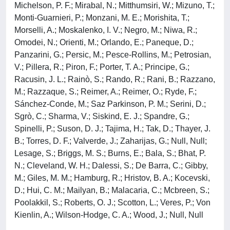
Michelson, P. F.; Mirabal, N.; Mitthumsiri, W.; Mizuno, T.;
Monti-Guarnieri, P.; Monzani, M. E.; Morishita, T.;
Morselli, A.; Moskalenko, I. V.; Negro, M.; Niwa, R.;
Omodei, N.; Orienti, M.; Orlando, E.; Paneque, D.;
Panzarini, G.; Persic, M.; Pesce-Rollins, M.; Petrosian,
V.; Pillera, R.; Piron, F.; Porter, T. A.; Principe, G.;
Racusin, J. L.; Rainò, S.; Rando, R.; Rani, B.; Razzano,
M.; Razzaque, S.; Reimer, A.; Reimer, O.; Ryde, F.;
Sánchez-Conde, M.; Saz Parkinson, P. M.; Serini, D.;
Sgrò, C.; Sharma, V.; Siskind, E. J.; Spandre, G.;
Spinelli, P.; Suson, D. J.; Tajima, H.; Tak, D.; Thayer, J.
B.; Torres, D. F.; Valverde, J.; Zaharijas, G.; Null, Null;
Lesage, S.; Briggs, M. S.; Burns, E.; Bala, S.; Bhat, P.
N.; Cleveland, W. H.; Dalessi, S.; De Barra, C.; Gibby,
M.; Giles, M. M.; Hamburg, R.; Hristov, B. A.; Kocevski,
D.; Hui, C. M.; Mailyan, B.; Malacaria, C.; Mcbreen, S.;
Poolakkil, S.; Roberts, O. J.; Scotton, L.; Veres, P.; Von
Kienlin, A.; Wilson-Hodge, C. A.; Wood, J.; Null, Null