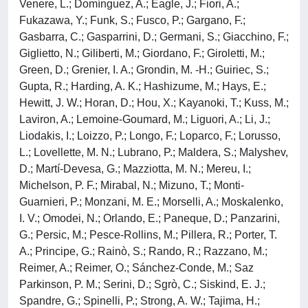
Venere, L.; Domínguez, A.; Eagle, J.; Fiori, A.;
Fukazawa, Y.; Funk, S.; Fusco, P.; Gargano, F.;
Gasbarra, C.; Gasparrini, D.; Germani, S.; Giacchino, F.;
Giglietto, N.; Giliberti, M.; Giordano, F.; Giroletti, M.;
Green, D.; Grenier, I. A.; Grondin, M. -H.; Guiriec, S.;
Gupta, R.; Harding, A. K.; Hashizume, M.; Hays, E.;
Hewitt, J. W.; Horan, D.; Hou, X.; Kayanoki, T.; Kuss, M.;
Laviron, A.; Lemoine-Goumard, M.; Liguori, A.; Li, J.;
Liodakis, I.; Loizzo, P.; Longo, F.; Loparco, F.; Lorusso,
L.; Lovellette, M. N.; Lubrano, P.; Maldera, S.; Malyshev,
D.; Martí-Devesa, G.; Mazziotta, M. N.; Mereu, I.;
Michelson, P. F.; Mirabal, N.; Mizuno, T.; Monti-
Guarnieri, P.; Monzani, M. E.; Morselli, A.; Moskalenko,
I. V.; Omodei, N.; Orlando, E.; Paneque, D.; Panzarini,
G.; Persic, M.; Pesce-Rollins, M.; Pillera, R.; Porter, T.
A.; Principe, G.; Rainò, S.; Rando, R.; Razzano, M.;
Reimer, A.; Reimer, O.; Sánchez-Conde, M.; Saz
Parkinson, P. M.; Serini, D.; Sgrò, C.; Siskind, E. J.;
Spandre, G.; Spinelli, P.; Strong, A. W.; Tajima, H.;