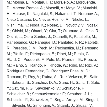
M.; Molina, E.; Montaruli, T.; Moralejo, A.; Morcuende,
D.; Moreno Ramos, A.; Morselli, A.; Moya, V.; Muraishi,
H.; Murase, K.; Nagataki, S.; Nakamori, T.; Neronov, A.;
Nieto Castano, D.; Nievas Rosillo, M.; Nikolic, L.;
Nishijima, K.; Noda, K.; Nosek, D.; Novotny, V.; Nozaki,
S.; Ohishi, M.; Ohtani, Y.; Oka, T.; Okumura, A.; Orito, R.;
Orsini, L.; Otero-Santos, J.; Ottanelli, P.; Palatiello, M.;
Panebianco, G.; Paneque, D.; Pantaleo, F. R.; Paoletti,
R.; Paredes, J. M.; Pech, M.; Pecimotika, M.; Peresano,
M.; Pfeifle, F.; Pietropaolo, E.; Pihet, M.; Pirola, G.;
Plard, C.; Podobnik, F.; Polo, M.; Prandini, E.; Prouza,
M.; Raino, S.; Rando, R.; Rhode, W.; Ribo, M.; Rizi, V.;
Rodriguez Fernandez, G.; Rodriguez Frias, M. D.;
Romano, P.; Roy, A.; Ruina, A.; Ruiz-Velasco, E.; Saito,
T.; Sakurai, S.; Sanchez, D. A.; Sano, H.; Saric, T.; Sato,
Y.; Saturni, F. G.; Savchenko, V.; Schiavone, F.;
Schleicher, B.; Schmuckermaier, F.; Schubert, J. L.;
Schussler, F.; Schweizer, T.; Seglar Arroyo, M.; Siegert,
T.; Silvestri, G.; Simongini, A.; Sitarek, J.; Sliusar, V.;