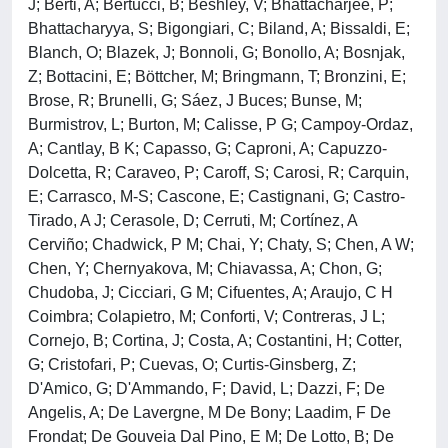
J; Berti, A; Bertucci, B; Beshley, V; Bhattacharjee, P;
Bhattacharyya, S; Bigongiari, C; Biland, A; Bissaldi, E;
Blanch, O; Blazek, J; Bonnoli, G; Bonollo, A; Bosnjak,
Z; Bottacini, E; Böttcher, M; Bringmann, T; Bronzini, E;
Brose, R; Brunelli, G; Sáez, J Buces; Bunse, M;
Burmistrov, L; Burton, M; Calisse, P G; Campoy-Ordaz,
A; Cantlay, B K; Capasso, G; Caproni, A; Capuzzo-
Dolcetta, R; Caraveo, P; Caroff, S; Carosi, R; Carquin,
E; Carrasco, M-S; Cascone, E; Castignani, G; Castro-
Tirado, A J; Cerasole, D; Cerruti, M; Cortínez, A
Cerviño; Chadwick, P M; Chai, Y; Chaty, S; Chen, A W;
Chen, Y; Chernyakova, M; Chiavassa, A; Chon, G;
Chudoba, J; Cicciari, G M; Cifuentes, A; Araujo, C H
Coimbra; Colapietro, M; Conforti, V; Contreras, J L;
Cornejo, B; Cortina, J; Costa, A; Costantini, H; Cotter,
G; Cristofari, P; Cuevas, O; Curtis-Ginsberg, Z;
D'Amico, G; D'Ammando, F; David, L; Dazzi, F; De
Angelis, A; De Lavergne, M De Bony; Laadim, F De
Frondat; De Gouveia Dal Pino, E M; De Lotto, B; De