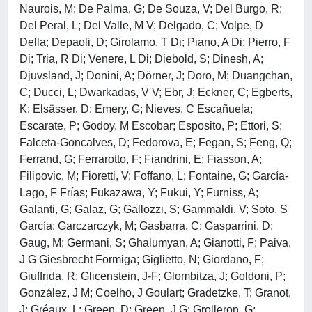
Naurois, M; De Palma, G; De Souza, V; Del Burgo, R;
Del Peral, L; Del Valle, M V; Delgado, C; Volpe, D
Della; Depaoli, D; Girolamo, T Di; Piano, A Di; Pierro, F
Di; Tria, R Di; Venere, L Di; Diebold, S; Dinesh, A;
Djuvsland, J; Donini, A; Dörner, J; Doro, M; Duangchan,
C; Ducci, L; Dwarkadas, V V; Ebr, J; Eckner, C; Egberts,
K; Elsässer, D; Emery, G; Nieves, C Escañuela;
Escarate, P; Godoy, M Escobar; Esposito, P; Ettori, S;
Falceta-Goncalves, D; Fedorova, E; Fegan, S; Feng, Q;
Ferrand, G; Ferrarotto, F; Fiandrini, E; Fiasson, A;
Filipovic, M; Fioretti, V; Foffano, L; Fontaine, G; García-
Lago, F Frías; Fukazawa, Y; Fukui, Y; Furniss, A;
Galanti, G; Galaz, G; Gallozzi, S; Gammaldi, V; Soto, S
García; Garczarczyk, M; Gasbarra, C; Gasparrini, D;
Gaug, M; Germani, S; Ghalumyan, A; Gianotti, F; Paiva,
J G Giesbrecht Formiga; Giglietto, N; Giordano, F;
Giuffrida, R; Glicenstein, J-F; Glombitza, J; Goldoni, P;
González, J M; Coelho, J Goulart; Gradetzke, T; Granot,
J; Gréaux, L; Green, D; Green, J G; Grolleron, G;