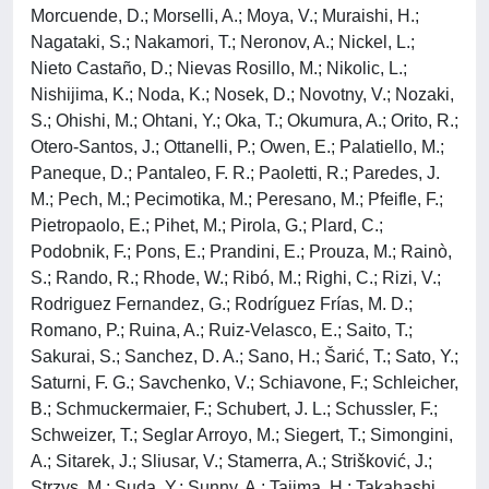
Morcuende, D.; Morselli, A.; Moya, V.; Muraishi, H.;
Nagataki, S.; Nakamori, T.; Neronov, A.; Nickel, L.;
Nieto Castaño, D.; Nievas Rosillo, M.; Nikolic, L.;
Nishijima, K.; Noda, K.; Nosek, D.; Novotny, V.; Nozaki,
S.; Ohishi, M.; Ohtani, Y.; Oka, T.; Okumura, A.; Orito, R.;
Otero-Santos, J.; Ottanelli, P.; Owen, E.; Palatiello, M.;
Paneque, D.; Pantaleo, F. R.; Paoletti, R.; Paredes, J.
M.; Pech, M.; Pecimotika, M.; Peresano, M.; Pfeifle, F.;
Pietropaolo, E.; Pihet, M.; Pirola, G.; Plard, C.;
Podobnik, F.; Pons, E.; Prandini, E.; Prouza, M.; Rainò,
S.; Rando, R.; Rhode, W.; Ribó, M.; Righi, C.; Rizi, V.;
Rodriguez Fernandez, G.; Rodríguez Frías, M. D.;
Romano, P.; Ruina, A.; Ruiz-Velasco, E.; Saito, T.;
Sakurai, S.; Sanchez, D. A.; Sano, H.; Šarić, T.; Sato, Y.;
Saturni, F. G.; Savchenko, V.; Schiavone, F.; Schleicher,
B.; Schmuckermaier, F.; Schubert, J. L.; Schussler, F.;
Schweizer, T.; Seglar Arroyo, M.; Siegert, T.; Simongini,
A.; Sitarek, J.; Sliusar, V.; Stamerra, A.; Strišković, J.;
Strzys, M.; Suda, Y.; Sunny, A.; Tajima, H.; Takahashi,