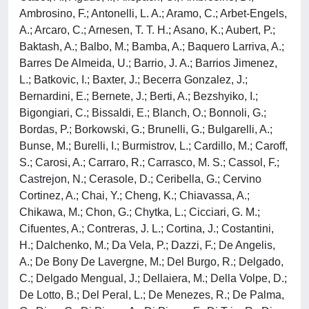
Ambrosino, F.; Antonelli, L. A.; Aramo, C.; Arbet-Engels,
A.; Arcaro, C.; Arnesen, T. T. H.; Asano, K.; Aubert, P.;
Baktash, A.; Balbo, M.; Bamba, A.; Baquero Larriva, A.;
Barres De Almeida, U.; Barrio, J. A.; Barrios Jimenez,
L.; Batkovic, I.; Baxter, J.; Becerra Gonzalez, J.;
Bernardini, E.; Bernete, J.; Berti, A.; Bezshyiko, I.;
Bigongiari, C.; Bissaldi, E.; Blanch, O.; Bonnoli, G.;
Bordas, P.; Borkowski, G.; Brunelli, G.; Bulgarelli, A.;
Bunse, M.; Burelli, I.; Burmistrov, L.; Cardillo, M.; Caroff,
S.; Carosi, A.; Carraro, R.; Carrasco, M. S.; Cassol, F.;
Castrejon, N.; Cerasole, D.; Ceribella, G.; Cervino
Cortinez, A.; Chai, Y.; Cheng, K.; Chiavassa, A.;
Chikawa, M.; Chon, G.; Chytka, L.; Cicciari, G. M.;
Cifuentes, A.; Contreras, J. L.; Cortina, J.; Costantini,
H.; Dalchenko, M.; Da Vela, P.; Dazzi, F.; De Angelis,
A.; De Bony De Lavergne, M.; Del Burgo, R.; Delgado,
C.; Delgado Mengual, J.; Dellaiera, M.; Della Volpe, D.;
De Lotto, B.; Del Peral, L.; De Menezes, R.; De Palma,