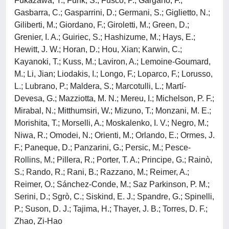
Fukazawa, Y.; Funk, S.; Fusco, P.; Gargano, F.;
Gasbarra, C.; Gasparrini, D.; Germani, S.; Giglietto, N.;
Giliberti, M.; Giordano, F.; Giroletti, M.; Green, D.;
Grenier, I. A.; Guiriec, S.; Hashizume, M.; Hays, E.;
Hewitt, J. W.; Horan, D.; Hou, Xian; Karwin, C.;
Kayanoki, T.; Kuss, M.; Laviron, A.; Lemoine-Goumard,
M.; Li, Jian; Liodakis, I.; Longo, F.; Loparco, F.; Lorusso,
L.; Lubrano, P.; Maldera, S.; Marcotulli, L.; Martí-
Devesa, G.; Mazziotta, M. N.; Mereu, I.; Michelson, P. F.;
Mirabal, N.; Mitthumsiri, W.; Mizuno, T.; Monzani, M. E.;
Morishita, T.; Morselli, A.; Moskalenko, I. V.; Negro, M.;
Niwa, R.; Omodei, N.; Orienti, M.; Orlando, E.; Ormes, J.
F.; Paneque, D.; Panzarini, G.; Persic, M.; Pesce-
Rollins, M.; Pillera, R.; Porter, T. A.; Principe, G.; Rainò,
S.; Rando, R.; Rani, B.; Razzano, M.; Reimer, A.;
Reimer, O.; Sánchez-Conde, M.; Saz Parkinson, P. M.;
Serini, D.; Sgrò, C.; Siskind, E. J.; Spandre, G.; Spinelli,
P.; Suson, D. J.; Tajima, H.; Thayer, J. B.; Torres, D. F.;
Zhao, Zi-Hao