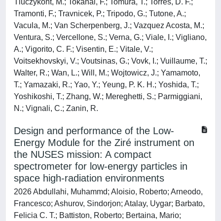
Tluczykont, M.; Tokanai, F.; Tomura, T.; Torres, D. F.;
Tramonti, F.; Travnicek, P.; Tripodo, G.; Tutone, A.;
Vacula, M.; Van Scherpenberg, J.; Vazquez Acosta, M.;
Ventura, S.; Vercellone, S.; Verna, G.; Viale, I.; Vigliano,
A.; Vigorito, C. F.; Visentin, E.; Vitale, V.;
Voitsekhovskyi, V.; Voutsinas, G.; Vovk, I.; Vuillaume, T.;
Walter, R.; Wan, L.; Will, M.; Wojtowicz, J.; Yamamoto,
T.; Yamazaki, R.; Yao, Y.; Yeung, P. K. H.; Yoshida, T.;
Yoshikoshi, T.; Zhang, W.; Mereghetti, S.; Parmiggiani,
N.; Vignali, C.; Zanin, R.
Design and performance of the Low-
Energy Module for the Ziré instrument on
the NUSES mission: A compact
spectrometer for low-energy particles in
space high-radiation environments
2026 Abdullahi, Muhammd; Aloisio, Roberto; Arneodo,
Francesco; Ashurov, Sindorjon; Atalay, Uygar; Barbato,
Felicia C. T.; Battiston, Roberto; Bertaina, Mario;