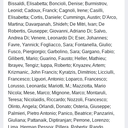
Bissaldi, Elisabetta; Boncioli, Denise; Burmistrov,
Leonid; Cadoux, Franck; Cagnoli, Irene; Casilli,
Elisabetta; Cortis, Daniele; Cummings, Austin; D'Arco,
Martina; Davarpanah, Shideh; De Mitri, Ivan; De
Robertis, Giuseppe; Giovanni, Adriano Di; Salvo,
Andrea Di; Venere, Leonardo Di; Eser, Johannes;
Favre, Yannick; Fogliacco, Sara; Fontanella, Giulio;
Fusco, Piergiorgio; Garbolino, Sara; Gargano, Fabio;
Giliberti, Mario; Guarino, Fausto; Heller, Mathieu;
Ibrayev, Tengiz; Iuppa, Roberto; Knyazev, Artem;
Krizmanic, John Francis; Kyratzis, Dimitrios; Licciulli,
Francesco; Liguori, Antonio; Loparco, Francesco;
Lorusso, Leonarda; Mariotti, M.; Mazziotta, Mario
Nicola; Mese, Marco; Mignone, Marco; Montaruli,
Teresa; Nicolaidis, Riccardo; Nozzoli, Francesco;
Olinto, Angela; Orlandi, Donato; Osteria, Giuseppe;
Palmieri, Pietro Antonio; Panico, Beatrice; Panzarini,
Giuliana; Pattanaik, Diptiranjan; Perrone, Lorenzo;
Lima, Herman Pessoa; Pillera, Roberta; Rando,