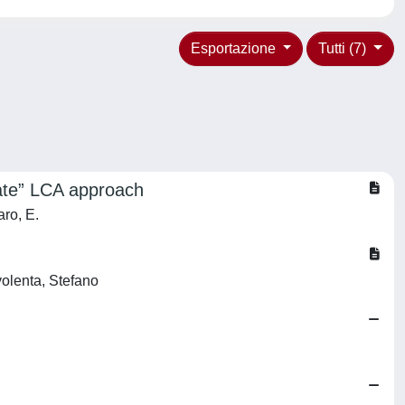
Esportazione
Tutti (7)
gate” LCA approach
aro, E.
volenta, Stefano