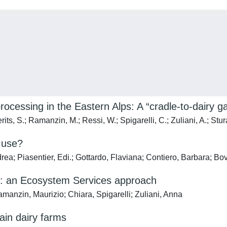
rocessing in the Eastern Alps: A “cradle-to-dairy 
its, S.; Ramanzin, M.; Ressi, W.; Spigarelli, C.; Zuliani, A.; Stur
l use?
drea; Piasentier, Edi.; Gottardo, Flaviana; Contiero, Barbara; Bo
as: an Ecosystem Services approach
manzin, Maurizio; Chiara, Spigarelli; Zuliani, Anna
ain dairy farms