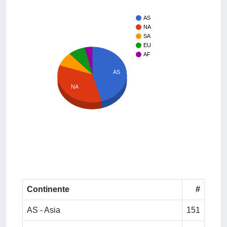
AS
NA
SA
EU
AF
AS
NA
Continente
#
AS - Asia
151