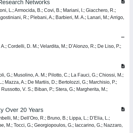
ic Research Networks
oni, L.; Armocida, B.; Covi, B.; Mariani, I.; Giacchero, R.;
gostiniani, R.; Plebani, A.; Barbieri, M. A.; Lanari, M.; Arrigo,
 A.; Cordelli, D. M.; Velardita, M.; D'Alonzo, R.; De Liso, P.;
, G.; Musolino, A. M.; Pilotto, C.; La Fauci, G.; Chiossi, M.;
L.; Mazza, A.; De Martiis, D.; Bertolozzi, G.; Marchisio, P.;
 Russotto, V. S.; Biban, P.; Stera, G.; Margherita, M.;
ity Over 20 Years
belli, M.; Dell'Oro, R.; Bruno, B.; Lippa, L.; D'Elia, L.;
olpe, M.; Tocci, G.; Georgiopoulos, G.; Iaccarino, G.; Nazzaro,