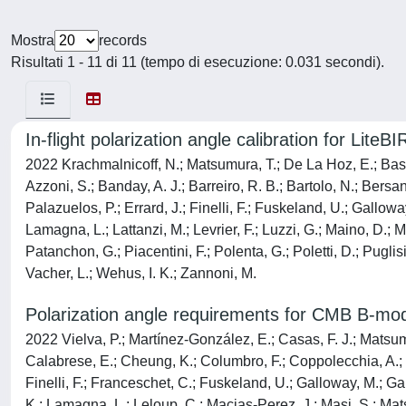
Mostra
records
Risultati 1 - 11 di 11 (tempo di esecuzione: 0.031 secondi).
In-flight polarization angle calibration for Lite
2022 Krachmalnicoff, N.; Matsumura, T.; De La Hoz, E.; Basak
Azzoni, S.; Banday, A. J.; Barreiro, R. B.; Bartolo, N.; Bers
Palazuelos, P.; Errard, J.; Finelli, F.; Fuskeland, U.; Gallow
Lamagna, L.; Lattanzi, M.; Levrier, F.; Luzzi, G.; Maino, D.; Ma
Patanchon, G.; Piacentini, F.; Polenta, G.; Poletti, D.; Puglisi
Vacher, L.; Wehus, I. K.; Zannoni, M.
Polarization angle requirements for CMB B-mode
2022 Vielva, P.; Martínez-González, E.; Casas, F. J.; Matsumur
Calabrese, E.; Cheung, K.; Columbro, F.; Coppolecchia, A.; de
Finelli, F.; Franceschet, C.; Fuskeland, U.; Galloway, M.; G
K.; Lamagna, L.; Leloup, C.; Macias-Perez, J.; Masi, S.; Matsud