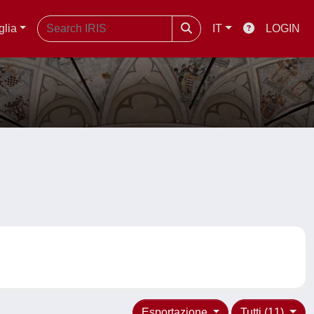
glia
IT
LOGIN
Esportazione
Tutti (11)