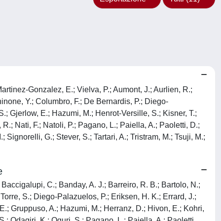
rtinez-Gonzalez, E.; Vielva, P.; Aumont, J.; Aurlien, R.;
Chinone, Y.; Columbro, F.; De Bernardis, P.; Diego-
.; Gjerlow, E.; Hazumi, M.; Henrot-Versille, S.; Kisner, T.;
.; Nati, F.; Natoli, P.; Pagano, L.; Paiella, A.; Paoletti, D.;
Signorelli, G.; Stever, S.; Tartari, A.; Tristram, M.; Tsuji, M.;
e
Baccigalupi, C.; Banday, A. J.; Barreiro, R. B.; Bartolo, N.;
orre, S.; Diego-Palazuelos, P.; Eriksen, H. K.; Errard, J.;
 E.; Gruppuso, A.; Hazumi, M.; Herranz, D.; Hivon, E.; Kohri,
; Odagiri, K.; Oguri, S.; Pagano, L.; Paiella, A.; Paoletti,