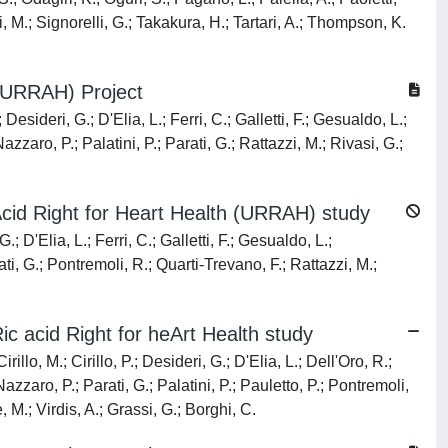
i, M.; Signorelli, G.; Takakura, H.; Tartari, A.; Thompson, K.
h (URRAH) Project
Desideri, G.; D'Elia, L.; Ferri, C.; Galletti, F.; Gesualdo, L.;
zaro, P.; Palatini, P.; Parati, G.; Rattazzi, M.; Rivasi, G.;
c Acid Right for Heart Health (URRAH) study
.; D'Elia, L.; Ferri, C.; Galletti, F.; Gesualdo, L.;
ti, G.; Pontremoli, R.; Quarti-Trevano, F.; Rattazzi, M.;
c acid Right for heArt Health study
llo, M.; Cirillo, P.; Desideri, G.; D'Elia, L.; Dell'Oro, R.;
Nazzaro, P.; Parati, G.; Palatini, P.; Pauletto, P.; Pontremoli,
, M.; Virdis, A.; Grassi, G.; Borghi, C.