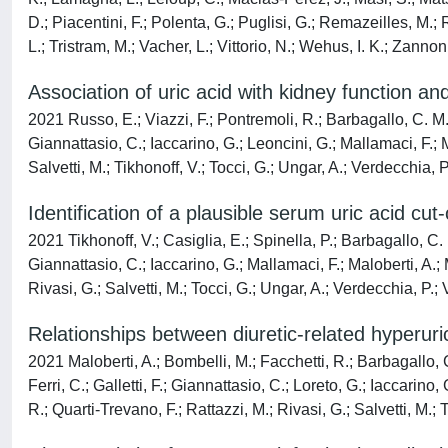
D.; Piacentini, F.; Polenta, G.; Puglisi, G.; Remazeilles, M.; 
L.; Tristram, M.; Vacher, L.; Vittorio, N.; Wehus, I. K.; Zannon
Association of uric acid with kidney function a
2021 Russo, E.; Viazzi, F.; Pontremoli, R.; Barbagallo, C. M.; Bo
Giannattasio, C.; Iaccarino, G.; Leoncini, G.; Mallamaci, F.; M
Salvetti, M.; Tikhonoff, V.; Tocci, G.; Ungar, A.; Verdecchia, P
Identification of a plausible serum uric acid cu
2021 Tikhonoff, V.; Casiglia, E.; Spinella, P.; Barbagallo, C. M.;
Giannattasio, C.; Iaccarino, G.; Mallamaci, F.; Maloberti, A.; 
Rivasi, G.; Salvetti, M.; Tocci, G.; Ungar, A.; Verdecchia, P.; V
Relationships between diuretic-related hyperur
2021 Maloberti, A.; Bombelli, M.; Facchetti, R.; Barbagallo, C. M
Ferri, C.; Galletti, F.; Giannattasio, C.; Loreto, G.; Iaccarino
R.; Quarti-Trevano, F.; Rattazzi, M.; Rivasi, G.; Salvetti, M.; T