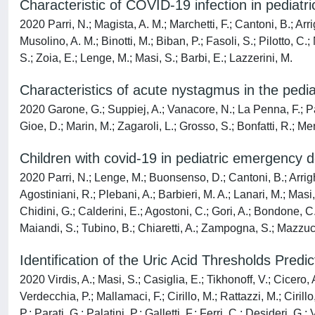
Characteristic of COVID-19 infection in pediatri
2020 Parri, N.; Magista, A. M.; Marchetti, F.; Cantoni, B.; Arr
Musolino, A. M.; Binotti, M.; Biban, P.; Fasoli, S.; Pilotto, C.
S.; Zoia, E.; Lenge, M.; Masi, S.; Barbi, E.; Lazzerini, M.
Characteristics of acute nystagmus in the ped
2020 Garone, G.; Suppiej, A.; Vanacore, N.; La Penna, F.; Parisi
Gioe, D.; Marin, M.; Zagaroli, L.; Grosso, S.; Bonfatti, R.; Men
Children with covid-19 in pediatric emergency d
2020 Parri, N.; Lenge, M.; Buonsenso, D.; Cantoni, B.; Arrighi
Agostiniani, R.; Plebani, A.; Barbieri, M. A.; Lanari, M.; Masi,
Chidini, G.; Calderini, E.; Agostoni, C.; Gori, A.; Bondone, C.
Maiandi, S.; Tubino, B.; Chiaretti, A.; Zampogna, S.; Mazzuc
Identification of the Uric Acid Thresholds Pred
2020 Virdis, A.; Masi, S.; Casiglia, E.; Tikhonoff, V.; Cicero, 
Verdecchia, P.; Mallamaci, F.; Cirillo, M.; Rattazzi, M.; Ciril
P.; Parati, G.; Palatini, P.; Galletti, F.; Ferri, C.; Desideri, G