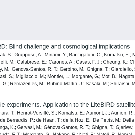
BIRD: Blind challenge and cosmological implications
, S.; Gruppuso, A.; Minami, Y.; Baccigalupi, C.; Komatsu, E.; Ma
anelli, M.; Calabrese, E.; Carones, A.; Casas, F. J.; Cheung, K.; 
ay, M.; Genova-Santos, R. T.; Gerbino, M.; Ghigna, T.; Giardiello, S
si, S.; Migliaccio, M.; Montier, L.; Morgante, G.; Mot, B.; Nagata, R
, G.; Remazeilles, M.; Rubino-Martin, J.; Sasaki, M.; Shiraishi, M.; 
 experiments. Application to the LiteBIRD satellit
a, T.; Henrot-Versillé, S.; Komatsu, E.; Aumont, J.; Aurlien, R.; 
 Bernardis, P.; de Haan, T.; de la Hoz, E.; De Petris, M.; Della T
anga, K.; Gervasi, M.; Génova-Santos, R. T.; Ghigna, T.; Gjerløw,
a, F. T.; Morgante, G.; Nakano, R.; Nati, F.; Natoli, P.; Nerval, S.