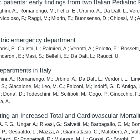
c patients: early findings from two Italian Pediatr
ighini, A.; Romanengo, M.; Felici, E.; Urbino, A.; Da Dalt, L.; Verd
; Nicoloso, F.; Raggi, M.; Miorin, E.; Buonsenso, D.; Chiossi, M.; A
iatric emergency department
, P.; Calistri, L.; Palmieri, A.; Verrotti, A.; Poletto, E.; Rossetti,
caroni, E.; Masi, S.; Bellelli, E.; Da Dalt, L.; Raucci, U.
epartments in Italy
ni, A.; Romanengo, M.; Urbino, A.; Da Dalt, L.; Verdoni, L.; Limoli
 S.; Giacalone, M.; Leo, M. C.; Falconi, M.; Indolfi, G.; D'Antiga, 
; Dona', D.; Todeschini, M.; Scilipoti, M.; Cogo, P.; Ginocchio, F.;
a, A.
icting an Increased Total and Cardiovascular Mortal
A. F. G.; Ungar, A.; Rivasi, G.; Salvetti, M.; Barbagallo, C. M.; Bom
lo, P.; Gesualdo, L.; Mazza, A.; Giannattasio, C.; Maloberti, A.; V
.; Viazzi, F.; Pontremoli, R.; Muiesan, M. L.; Grassi, G.; Borghi, C.