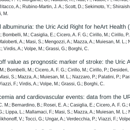
Ritacco, A.; Rubino-Martin, J. A.; Scott, D.; Sekimoto, Y.; Shiraish
i, M.
nd albuminuria: the Uric Acid Right for heArt Healt
mbelli, M.; Casiglia, E.; Cicero, A. F. G.; Cirillo, M.; Cirillo, P.; 
aloberti, A.; Masi, S.; Mengozzi, A.; Mazza, A.; Muiesan, M. L.; Naz
.; Virdis, A.; Volpe, M.; Grassi, G.; Borghi, C.
t-off value as prognostic marker of stroke: the Uri
 Bombelli, M.; Cicero, A. F. G.; Cirillo, M.; Cirillo, P.; Desideri, G
Masi, S.; Mazza, A.; Muiesan, M. L.; Nazzaro, P.; Palatini, P.; Para
iazzi, F.; Virdis, A.; Volpe, M.; Grassi, G.; Borghi, C.
icemia and cardiovascular events: data from the URi
.; Bernardino, B.; Rosei, E. A.; Casiglia, E.; Cicero, A. F. G.; Ciri
, G.; Lippa, L.; Mallamaci, F.; Masi, S.; Mazza, A.; Muiesan, M. L.; 
ikhonoff, V.; Tocci, G.; Ungar, A.; Verdecchia, P.; Viazzi, F.; Volpe