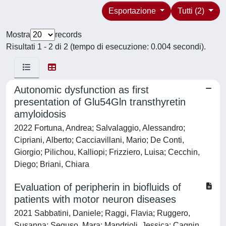
Esportazione
Tutti (2)
Mostra
records
Risultati 1 - 2 di 2 (tempo di esecuzione: 0.004 secondi).
Autonomic dysfunction as first
presentation of Glu54Gln transthyretin
amyloidosis
2022 Fortuna, Andrea; Salvalaggio, Alessandro;
Cipriani, Alberto; Cacciavillani, Mario; De Conti,
Giorgio; Pilichou, Kalliopi; Frizziero, Luisa; Cecchin,
Diego; Briani, Chiara
Evaluation of peripherin in biofluids of
patients with motor neuron diseases
2021 Sabbatini, Daniele; Raggi, Flavia; Ruggero,
Susanna; Seguso, Mara; Mandrioli, Jessica; Cagnin,