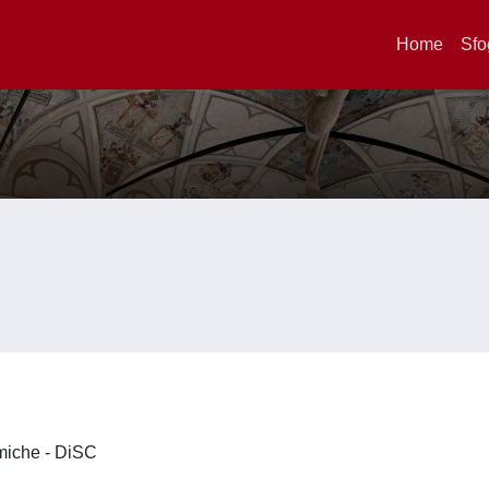
Home
Sfo
imiche - DiSC