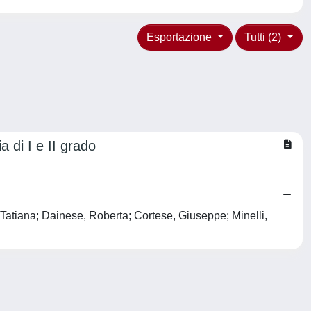
Esportazione
Tutti (2)
 di I e II grado
 Tatiana; Dainese, Roberta; Cortese, Giuseppe; Minelli,