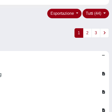
Esportazione
Tutti (44)
1
2
3
g