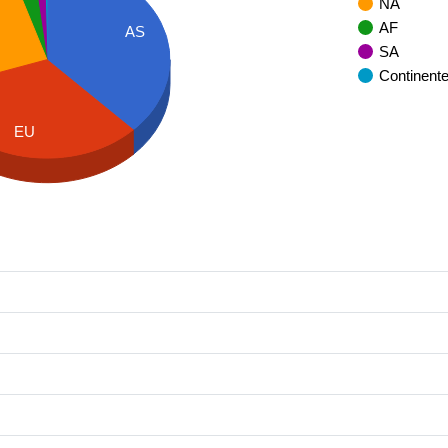
NA
AF
AS
SA
Continent
EU