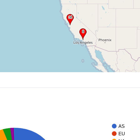
AS
EU