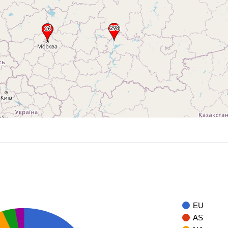
EU
AS