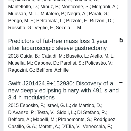
Manfellotto, D.; Minuz, P.; Monticone, S.; Morganti, A.;
Muiesan, M. L.; Mulatero, P.; Negro, A.; Parati, G.;
Pengo, M. F.; Petramala, L.; Pizzolo, F.; Rizzoni, D.;
Rossitto, G.; Veglio, F.; Seccia, T. M.
Predictors of fat-free mass loss 1 year
after laparoscopic sleeve gastrectomy
2018 Guida, B.; Cataldi, M.; Busetto, L.; Aiello, M. L.;
Musella, M.; Capone, D.; Parolisi, S.; Policastro, V.;
Ragozini, G.; Belfiore, Achille
Swift J201424.9+152930: Discovery of a
new deeply eclipsing binary with 491-s and
3.4-h modulations
2015 Esposito, P.; Israel, G. L.; de Martino, D.;
D'Avanzo, P.; Testa, V.; Sidoli, L.; Di Stefano, R.;
Belfiore, A.; Mapelli, M.; Piranomonte, S.; Rodríguez
Castillo, G. A.; Moretti, A.; D'Elia, V.; Verrecchia, F.;