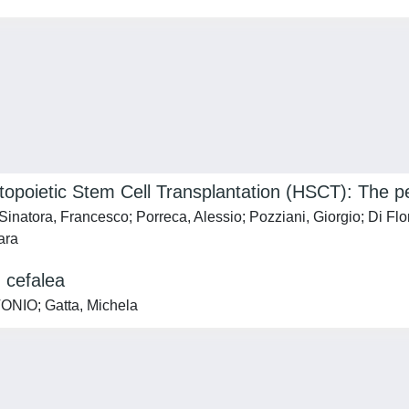
opoietic Stem Cell Transplantation (HSCT): The p
inatora, Francesco; Porreca, Alessio; Pozziani, Giorgio; Di Flor
ara
n cefalea
TONIO; Gatta, Michela