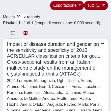
Esportazione
Tutti (1)
Mostra
records
Risultati 1 - 1 di 1 (tempo di esecuzione: 0.003 secondi).
Impact of disease duration and gender on
the sensitivity and specificity of 2015
ACR/EULAR classification criteria for gout.
Cross-sectional results from an Italian
multicentric study on the management of
crystal-induced arthritis (ATTACk)
2021 Lorenzin, Mariagrazia; Ughi, Nicola; Ariani,
Alarico; Raffeiner, Bernd; Ceccarelli, Fulvia; Lucchetti,
Ramona; Bortoluzzi, Alessandra; Cimmino, Marco
Amadeo; Di Matteo, Andrea; Frallonardo, Paola;
Hoxha, Ariela; Ortolan, Augusta; Favero, Marta; Parisi,
Simone; Furini, Federica; Zanetti, Anna; Carrara, Greta;