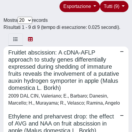
Esportazione
Tutti (9)
Mostra
records
Risultati 1 - 9 di 9 (tempo di esecuzione: 0.025 secondi).
Fruitlet abscission: A cDNA-AFLP
approach to study genes differentially
expressed during shedding of immature
fruits reveals the involvement of a putative
auxin hydrogen symporter in apple (Malus
domestica L. Borkh)
2009 DAL CIN, Valeriano; E., Barbaro; Danesin,
Marcello; H., Murayama; R., Velasco; Ramina, Angelo
Ethylene and preharvest drop: the effect
of AVG and NAA on fruit abscission in
apple (Malus domestica L. Borkh)