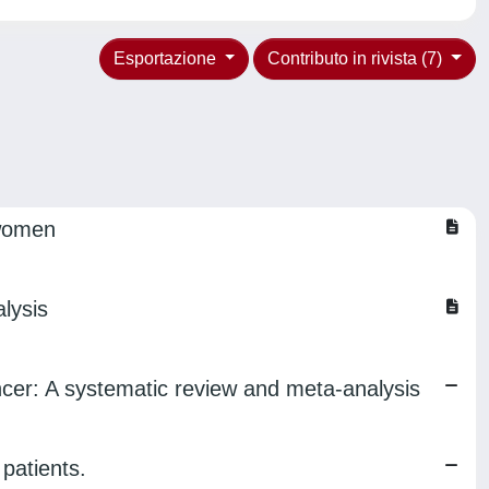
Esportazione
Contributo in rivista (7)
 women
lysis
cer: A systematic review and meta-analysis
patients.