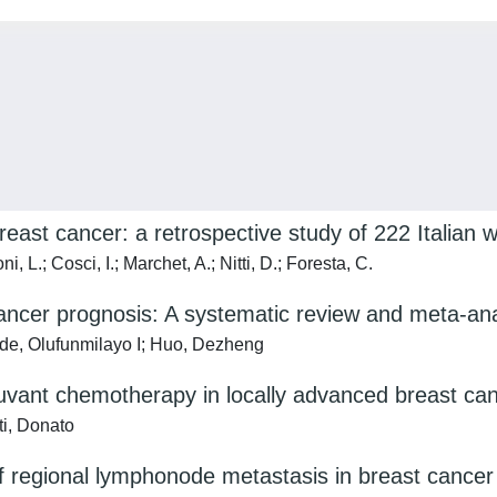
east cancer: a retrospective study of 222 Italian
, L.; Cosci, I.; Marchet, A.; Nitti, D.; Foresta, C.
ancer prognosis: A systematic review and meta-ana
ade, Olufunmilayo I; Huo, Dezheng
uvant chemotherapy in locally advanced breast can
ti, Donato
f regional lymphonode metastasis in breast cancer 