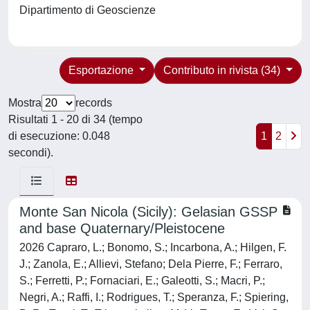
Dipartimento di Geoscienze
Esportazione
Contributo in rivista (34)
Mostra
records
Risultati 1 - 20 di 34 (tempo
di esecuzione: 0.048
1
2
secondi).
Monte San Nicola (Sicily): Gelasian GSSP
and base Quaternary/Pleistocene
2026 Capraro, L.; Bonomo, S.; Incarbona, A.; Hilgen, F.
J.; Zanola, E.; Allievi, Stefano; Dela Pierre, F.; Ferraro,
S.; Ferretti, P.; Fornaciari, E.; Galeotti, S.; Macri, P.;
Negri, A.; Raffi, I.; Rodrigues, T.; Speranza, F.; Spiering,