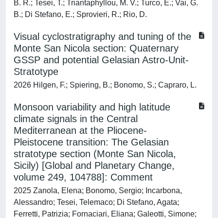
B. R.; Tesei, T.; Triantaphyllou, M. V.; Turco, E.; Vai, G.
B.; Di Stefano, E.; Sprovieri, R.; Rio, D.
Visual cyclostratigraphy and tuning of the
Monte San Nicola section: Quaternary
GSSP and potential Gelasian Astro-Unit-
Stratotype
2026 Hilgen, F.; Spiering, B.; Bonomo, S.; Capraro, L.
Monsoon variability and high latitude
climate signals in the Central
Mediterranean at the Pliocene-
Pleistocene transition: The Gelasian
stratotype section (Monte San Nicola,
Sicily) [Global and Planetary Change,
volume 249, 104788]: Comment
2025 Zanola, Elena; Bonomo, Sergio; Incarbona,
Alessandro; Tesei, Telemaco; Di Stefano, Agata;
Ferretti, Patrizia; Fornaciari, Eliana; Galeotti, Simone;