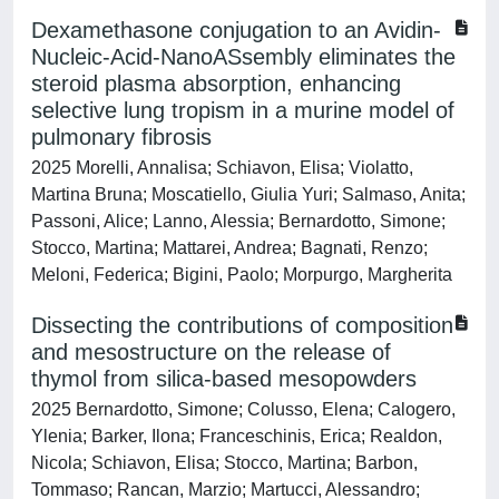
Dexamethasone conjugation to an Avidin-
Nucleic-Acid-NanoASsembly eliminates the
steroid plasma absorption, enhancing
selective lung tropism in a murine model of
pulmonary fibrosis
2025 Morelli, Annalisa; Schiavon, Elisa; Violatto,
Martina Bruna; Moscatiello, Giulia Yuri; Salmaso, Anita;
Passoni, Alice; Lanno, Alessia; Bernardotto, Simone;
Stocco, Martina; Mattarei, Andrea; Bagnati, Renzo;
Meloni, Federica; Bigini, Paolo; Morpurgo, Margherita
Dissecting the contributions of composition
and mesostructure on the release of
thymol from silica-based mesopowders
2025 Bernardotto, Simone; Colusso, Elena; Calogero,
Ylenia; Barker, Ilona; Franceschinis, Erica; Realdon,
Nicola; Schiavon, Elisa; Stocco, Martina; Barbon,
Tommaso; Rancan, Marzio; Martucci, Alessandro;