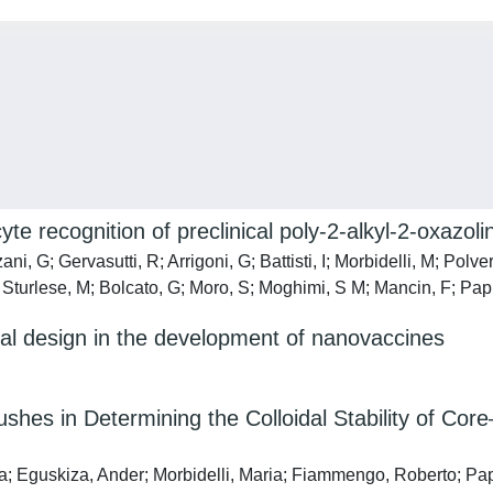
te recognition of preclinical poly-2-alkyl-2-oxazol
i, G; Gervasutti, R; Arrigoni, G; Battisti, I; Morbidelli, M; Polv
Sturlese, M; Bolcato, G; Moro, S; Moghimi, S M; Mancin, F; Papi
ral design in the development of nanovaccines
shes in Determining the Colloidal Stability of Core
a; Eguskiza, Ander; Morbidelli, Maria; Fiammengo, Roberto; Pap