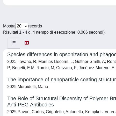
Mostra
records
Risultati 1 - 4 di 4 (tempo di esecuzione: 0.006 secondi).
Species differences in opsonization and phagocy
2025 Tavano, R; Morillas-Becerril, L; Geffner-Smith, A; Ronzan
P; Benetti, E M; Romio, M; Corzana, F; Jiménez-Moreno, E; 
The importance of nanoparticle coating structu
2025 Morbidelli, Maria
The Role of Structural Dispersity of Polymer Bru
Anti-PEG Antibodies
2025 Pavón, Carlos; Grigoletto, Antonella; Kempkes, Veren