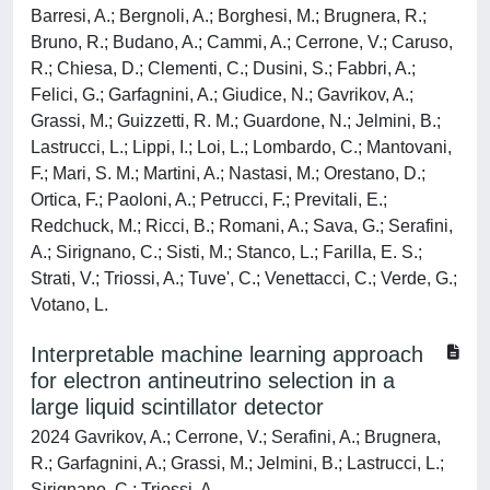
Barresi, A.; Bergnoli, A.; Borghesi, M.; Brugnera, R.;
Bruno, R.; Budano, A.; Cammi, A.; Cerrone, V.; Caruso,
R.; Chiesa, D.; Clementi, C.; Dusini, S.; Fabbri, A.;
Felici, G.; Garfagnini, A.; Giudice, N.; Gavrikov, A.;
Grassi, M.; Guizzetti, R. M.; Guardone, N.; Jelmini, B.;
Lastrucci, L.; Lippi, I.; Loi, L.; Lombardo, C.; Mantovani,
F.; Mari, S. M.; Martini, A.; Nastasi, M.; Orestano, D.;
Ortica, F.; Paoloni, A.; Petrucci, F.; Previtali, E.;
Redchuck, M.; Ricci, B.; Romani, A.; Sava, G.; Serafini,
A.; Sirignano, C.; Sisti, M.; Stanco, L.; Farilla, E. S.;
Strati, V.; Triossi, A.; Tuve', C.; Venettacci, C.; Verde, G.;
Votano, L.
Interpretable machine learning approach
for electron antineutrino selection in a
large liquid scintillator detector
2024 Gavrikov, A.; Cerrone, V.; Serafini, A.; Brugnera,
R.; Garfagnini, A.; Grassi, M.; Jelmini, B.; Lastrucci, L.;
Sirignano, C.; Triossi, A.