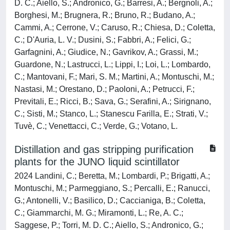
D. C.; Aiello, S.; Andronico, G.; Barresi, A.; Bergnoli, A.;
Borghesi, M.; Brugnera, R.; Bruno, R.; Budano, A.;
Cammi, A.; Cerrone, V.; Caruso, R.; Chiesa, D.; Coletta,
C.; D'Auria, L. V.; Dusini, S.; Fabbri, A.; Felici, G.;
Garfagnini, A.; Giudice, N.; Gavrikov, A.; Grassi, M.;
Guardone, N.; Lastrucci, L.; Lippi, I.; Loi, L.; Lombardo,
C.; Mantovani, F.; Mari, S. M.; Martini, A.; Montuschi, M.;
Nastasi, M.; Orestano, D.; Paoloni, A.; Petrucci, F.;
Previtali, E.; Ricci, B.; Sava, G.; Serafini, A.; Sirignano,
C.; Sisti, M.; Stanco, L.; Stanescu Farilla, E.; Strati, V.;
Tuvè, C.; Venettacci, C.; Verde, G.; Votano, L.
Distillation and gas stripping purification
plants for the JUNO liquid scintillator
2024 Landini, C.; Beretta, M.; Lombardi, P.; Brigatti, A.;
Montuschi, M.; Parmeggiano, S.; Percalli, E.; Ranucci,
G.; Antonelli, V.; Basilico, D.; Caccianiga, B.; Coletta,
C.; Giammarchi, M. G.; Miramonti, L.; Re, A. C.;
Saggese, P.; Torri, M. D. C.; Aiello, S.; Andronico, G.;