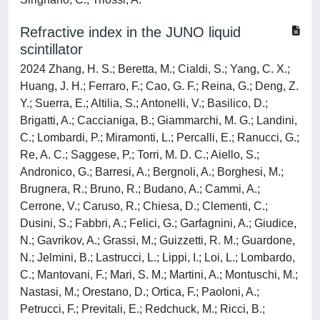
Refractive index in the JUNO liquid
scintillator
2024 Zhang, H. S.; Beretta, M.; Cialdi, S.; Yang, C. X.;
Huang, J. H.; Ferraro, F.; Cao, G. F.; Reina, G.; Deng, Z.
Y.; Suerra, E.; Altilia, S.; Antonelli, V.; Basilico, D.;
Brigatti, A.; Caccianiga, B.; Giammarchi, M. G.; Landini,
C.; Lombardi, P.; Miramonti, L.; Percalli, E.; Ranucci, G.;
Re, A. C.; Saggese, P.; Torri, M. D. C.; Aiello, S.;
Andronico, G.; Barresi, A.; Bergnoli, A.; Borghesi, M.;
Brugnera, R.; Bruno, R.; Budano, A.; Cammi, A.;
Cerrone, V.; Caruso, R.; Chiesa, D.; Clementi, C.;
Dusini, S.; Fabbri, A.; Felici, G.; Garfagnini, A.; Giudice,
N.; Gavrikov, A.; Grassi, M.; Guizzetti, R. M.; Guardone,
N.; Jelmini, B.; Lastrucci, L.; Lippi, I.; Loi, L.; Lombardo,
C.; Mantovani, F.; Mari, S. M.; Martini, A.; Montuschi, M.;
Nastasi, M.; Orestano, D.; Ortica, F.; Paoloni, A.;
Petrucci, F.; Previtali, E.; Redchuck, M.; Ricci, B.;