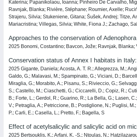
Katerina; Papanikolaou, Ioanna; Pinheiro De Carvalho, Migu
Ravnjak, Blanka; Rivière, Stéphane; Roumier, Axelle; Ruciń
Strajeru, Silvia; Stukeniene, Gitana; Šušek, Andrej; Titze,
Mariacristina; Villegas, Silvia; White, Fiona J.; Zachago, 
Approaches to the conservation of Adenophora lili
2025 Bonomi, Costantino; Bavcon, Jože; Ravnjak, Blanka; Vi
Conservation status of Annex I habitats in Italy:
2025 Gigante, Daniela; Acosta, A. T. R.; Allegrezza, M.; Angiol
Galdo, G.; Malavasi, M.; Spampinato, G.; Viciani, D.; Barcell
Miraglia, G.; Morabito, A.; Pisanu, S.; Rivieccio, G.; Selvaggi
S.; Castello, M.; Ciaschetti, G.; Ciccarelli, D.; Copiz, R.; Cuti
B.; Forte, L.; Gerdol, R.; Guarino, R.; La Bella, G.; Lasen, C.
V.; Petraglia, A.; Petriccione, B.; Postiglione, N.; Puglisi, M.
P.; Carli, E.; Casella, L.; Pretto, F.; Bagella, S
Effect of acetylsalicylic and salicylic acid on
2025 Bertsouklis, K.; Arfani, K. -S.; Ntoulas, N.; Hatzilazarou