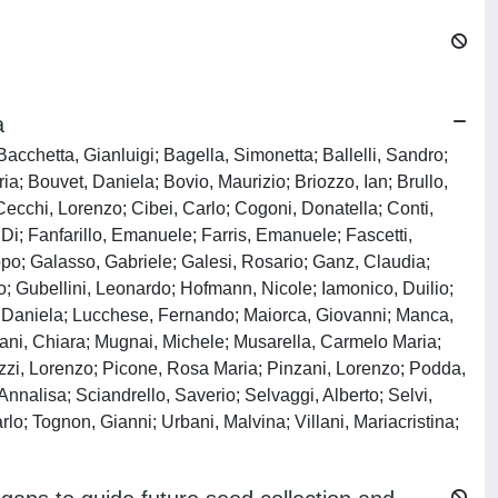
a
acchetta, Gianluigi; Bagella, Simonetta; Ballelli, Sandro;
ia; Bouvet, Daniela; Bovio, Maurizio; Briozzo, Ian; Brullo,
ecchi, Lorenzo; Cibei, Carlo; Cogoni, Donatella; Conti,
Di; Fanfarillo, Emanuele; Farris, Emanuele; Fascetti,
copo; Galasso, Gabriele; Galesi, Rosario; Ganz, Claudia;
; Gubellini, Leonardo; Hofmann, Nicole; Iamonico, Duilio;
go, Daniela; Lucchese, Fernando; Maiorca, Giovanni; Manca,
nani, Chiara; Mugnai, Michele; Musarella, Carmelo Maria;
zi, Lorenzo; Picone, Rosa Maria; Pinzani, Lorenzo; Podda,
nalisa; Sciandrello, Saverio; Selvaggi, Alberto; Selvi,
lo; Tognon, Gianni; Urbani, Malvina; Villani, Mariacristina;