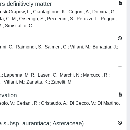
s definitively matter
lesti-Grapow, L.; Cianfaglione, K.; Cogoni, A.; Domina, G.;
ella, C. M.; Orsenigo, S.; Peccenini, S.; Peruzzi, L.; Poggio,
M.; Siniscalco, C.
ini, G.; Raimondi, S.; Salmeri, C.; Villani, M.; Buhagiar, J.;
L.; Lapenna, M. R.; Lasen, C.; Marchi, N.; Marcucci, R.;
; Villani, M.; Zanatta, K.; Zanetti, M.
rvation
olo, V.; Ceriani, R.; Cristaudo, A.; Di Cecco, V.; Di Martino,
lia subsp. aurantiaca; Asteraceae)