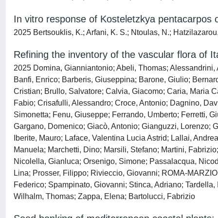
In vitro response of Kosteletzkya pentacarpos on
2025 Bertsouklis, K.; Arfani, K. S.; Ntoulas, N.; Hatzilazarou,
Refining the inventory of the vascular flora of I
2025 Domina, Gianniantonio; Abeli, Thomas; Alessandrini, Ale
Banfi, Enrico; Barberis, Giuseppina; Barone, Giulio; Bernardo
Cristian; Brullo, Salvatore; Calvia, Giacomo; Caria, Maria
Fabio; Crisafulli, Alessandro; Croce, Antonio; Dagnino, Dav
Simonetta; Fenu, Giuseppe; Ferrando, Umberto; Ferretti, Giu
Gargano, Domenico; Giacò, Antonio; Gianguzzi, Lorenzo; Gi
Iberite, Mauro; Laface, Valentina Lucia Astrid; Lallai, An
Manuela; Marchetti, Dino; Marsili, Stefano; Martini, Fabriz
Nicolella, Gianluca; Orsenigo, Simone; Passalacqua, Nico
Lina; Prosser, Filippo; Rivieccio, Giovanni; ROMA-MARZIO, 
Federico; Spampinato, Giovanni; Stinca, Adriano; Tardella, F
Wilhalm, Thomas; Zappa, Elena; Bartolucci, Fabrizio