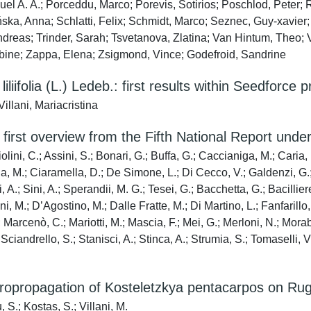
el A. A.; Porceddu, Marco; Porevis, Sotirios; Poschlod, Peter;
ska, Anna; Schlatti, Felix; Schmidt, Marco; Seznec, Guy‐xavier
 Andreas; Trinder, Sarah; Tsvetanova, Zlatina; Van Hintum, Theo;
Sabine; Zappa, Elena; Zsigmond, Vince; Godefroid, Sandrine
ifolia (L.) Ledeb.: first results within Seedforce p
llani, Mariacristina
 first overview from the Fifth National Report under 
ini, C.; Assini, S.; Bonari, G.; Buffa, G.; Caccianiga, M.; Caria, M
a, M.; Ciaramella, D.; De Simone, L.; Di Cecco, V.; Galdenzi, G.; 
, A.; Sini, A.; Sperandii, M. G.; Tesei, G.; Bacchetta, G.; Bacilli
ni, M.; D’Agostino, M.; Dalle Fratte, M.; Di Martino, L.; Fanfarillo, 
; Marcenò, C.; Mariotti, M.; Mascia, F.; Mei, G.; Merloni, N.; Morab
; Sciandrello, S.; Stanisci, A.; Stinca, A.; Strumia, S.; Tomaselli, V
 micropropagation of Kosteletzkya pentacarpos on Ru
, S.; Kostas, S.; Villani, M.