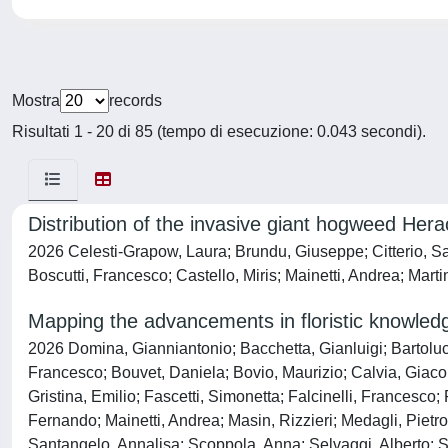
Mostra
records
Risultati 1 - 20 di 85 (tempo di esecuzione: 0.043 secondi).
Distribution of the invasive giant hogweed Her
2026 Celesti-Grapow, Laura; Brundu, Giuseppe; Citterio, San
Boscutti, Francesco; Castello, Miris; Mainetti, Andrea; Marti
Mapping the advancements in floristic knowledg
2026 Domina, Gianniantonio; Bacchetta, Gianluigi; Bartolucci
Francesco; Bouvet, Daniela; Bovio, Maurizio; Calvia, Giac
Gristina, Emilio; Fascetti, Simonetta; Falcinelli, Francesco
Fernando; Mainetti, Andrea; Masin, Rizzieri; Medagli, Pietro
Santangelo, Annalisa; Scoppola, Anna; Selvaggi, Alberto; Sp