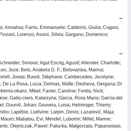
lo, Annalisa; Farris, Emmanuele; Calderisi, Giulia; Cogoni,
 Pinzani, Lorenzo; Assini, Silvia; Gargano, Domenico;
hneider, Simone; Agut Escrig, Agustí; Allender, Charlotte;
con, Joze; Belo, Anabela D. F.; Belovarska, Marina;
 Borrell, Josep; Buord, Stéphane; Cambecedes, Jocelyne;
ia; De La Rosa, Lucia; Delmas, Maîte; Desheva, Gergana; Di
erria‐okariz, Mikel; Favier, Caroline; Fenby, Nick;
nese; Galej‐ciwis, Katarzyna; Garcia, Rosa Maria; García‐del
l; Gourvil, Johan; Gouveia, Luisa; Helminger, Thierry;
ilio; Lapébie, Ludivine; Larpin, Denis; Lazarević, Maja;
, Mauro; Matiatou, Evi; Mendel, Lubomir; Millet, Marine;
erto; Olejniczak, Pawel; Pałucka, Małgorzata; Papanastasi,