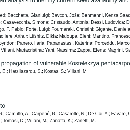
 analysis to identify current seed availability and
med; Bacchetta, Gianluigi; Bavcon, Jože; Benmenni, Kenza Saad
; Casavecchia, Simona; Cristaudo, Antonia; Dessì, Ludovica; Di 
go, P. Pablo; Forte, Luigi; Fournaraki, Christini; Gigante, Dani
iere, Arthur; Lifshitz, Dikla; Maloupa, Eleni; Mantino, Francesc
Spyridon; Panero, Ilaria; Papanastasi, Katerina; Porceddu, Marco
Villani, Mariacristina; Yahi, Nassima; Zappa, Elena; Magrini, S
tro propagation of vulnerable Kostelekzya pentacarp
.; Hatzilazarou, S.; Kostas, S.; Villani, M.
eto
G.; Camuffo, A.; Carpené, B.; Casarotto, N.; De Coi, A.; Favaro, G
; Tomasi, D.; Villani, M.; Zanatta, K.; Zanetti, M.