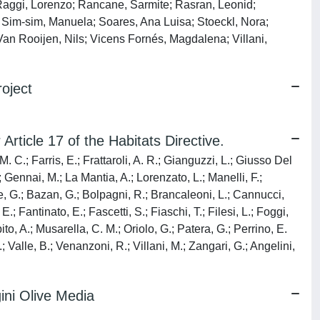
 Raggi, Lorenzo; Rancane, Sarmite; Rasran, Leonid;
; Sim‐sim, Manuela; Soares, Ana Luisa; Stoeckl, Nora;
 Van Rooijen, Nils; Vicens Fornés, Magdalena; Villani,
roject
Article 17 of the Habitats Directive.
. C.; Farris, E.; Frattaroli, A. R.; Gianguzzi, L.; Giusso Del
Gennai, M.; La Mantia, A.; Lorenzato, L.; Manelli, F.;
ere, G.; Bazan, G.; Bolpagni, R.; Brancaleoni, L.; Cannucci,
E.; Fantinato, E.; Fascetti, S.; Fiaschi, T.; Filesi, L.; Foggi,
ito, A.; Musarella, C. M.; Oriolo, G.; Patera, G.; Perrino, E.
.; Valle, B.; Venanzoni, R.; Villani, M.; Zangari, G.; Angelini,
gini Olive Media