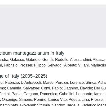
acleum mantegazzianum in Italy
dra; Galasso, Gabriele; Gentili, Rodolfo; Alessandrini, Alessan
ni, Fabrizio; Prosser, Filippo; Selvaggi, Alberto; Villani, Maria
e of Italy (2005–2025)
, Fabrizio; D'Antraccoli, Marco; Peruzzi, Lorenzo; Stinca, Adria
omo; Cambria, Salvatore; Conti, Fabio; Dagnino, Davide; Del Gu
; Fortini, Paola; Gargano, Domenico; Gubellini, Leonardo; Iamoni
; Orsenigo, Simone; Perrino, Enrico Vito; Podda, Lina; Prosser, 
ampinato, Giovanni; Strumia, Sandro; Tardella, Federico Maria;