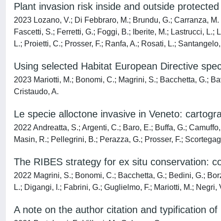
Plant invasion risk inside and outside protected
2023 Lozano, V.; Di Febbraro, M.; Brundu, G.; Carranza, M. L.
Fascetti, S.; Ferretti, G.; Foggi, B.; Iberite, M.; Lastrucci, L
L.; Proietti, C.; Prosser, F.; Ranfa, A.; Rosati, L.; Santangelo
Using selected Habitat European Directive spec
2023 Mariotti, M.; Bonomi, C.; Magrini, S.; Bacchetta, G.; Bavc
Cristaudo, A.
Le specie alloctone invasive in Veneto: cartografi
2022 Andreatta, S.; Argenti, C.; Baro, E.; Buffa, G.; Camuffo,
Masin, R.; Pellegrini, B.; Perazza, G.; Prosser, F.; Scortegagna
The RIBES strategy for ex situ conservation: 
2022 Magrini, S.; Bonomi, C.; Bacchetta, G.; Bedini, G.; Borza
L.; Digangi, I.; Fabrini, G.; Guglielmo, F.; Mariotti, M.; Negri
A note on the author citation and typification o