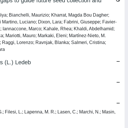
 gaps to guide future seed collection and
iya; Bianchelli, Maurizio; Kharrat, Magda Bou Dagher;
Martino, Luciano; Dixon, Lara; Fabrini, Giuseppe; Favier-
ela; Iannaccone, Marco; Kahale, Rhea; Khaldi, Abdelhamid;
a; Mariotti, Mauro; Markaki, Eleni; Martínez-Nieto, M.
; Raggi, Lorenzo; Ravnjak, Blanka; Salmeri, Cristina;
ara
os (L.) Ledeb
.; Filesi, L.; Lapenna, M. R.; Lasen, C.; Marchi, N.; Masin,