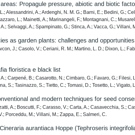
 areas: Propagule pressure, abiotic and biotic factor
; Alessandrini, A.; Ardenghi, N. M. G.; Barni, E.; Bedini, G.; Ce
.; Lazzaro, L.; Mainetti, A.; Marinangeli, F.; Montagnani, C.; Musar
, A.; Selvaggi, A.; Spampinato, G.; Stinca, A.; Vacca, G.; Villani, 
ies as garden plants: challenges and opportunities
on, J.; Casolo, V.; Ceriani, R. M.; Martino, L. D.; Dixon, L.; Fabr
a floristica e black list
 A.; Carpené, B.; Casarotto, N.; Cimbaro, G.; Favaro, G.; Filesi, 
, S.; Tasinazzo, S.; Tietto, C.; Tomasi, D.; Tosetto, L.; Vigato, L.
conventional and modern techniques for seed conse
tti, A.; Boscutti, F.; Carasso, V.; Carta, A.; Casavecchia, S.; Cas
, V.; Porceddu, M.; Villani, M.; Zappa, E.; Salmeri, C.
f Cineraria aurantiaca Hoppe (Tephroseris integrifo