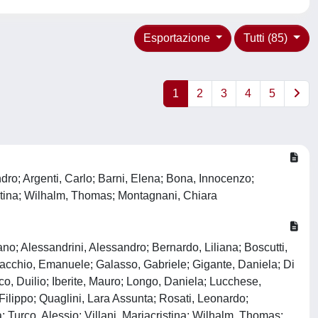
Esportazione
Tutti (85)
1
2
3
4
5
dro; Argenti, Carlo; Barni, Elena; Bona, Innocenzo;
cristina; Wilhalm, Thomas; Montagnani, Chiara
no; Alessandrini, Alessandro; Bernardo, Liliana; Boscutti,
acchio, Emanuele; Galasso, Gabriele; Gigante, Daniela; Di
co, Duilio; Iberite, Mauro; Longo, Daniela; Lucchese,
Filippo; Quaglini, Lara Assunta; Rosati, Leonardo;
 Turco, Alessio; Villani, Mariacristina; Wilhalm, Thomas;