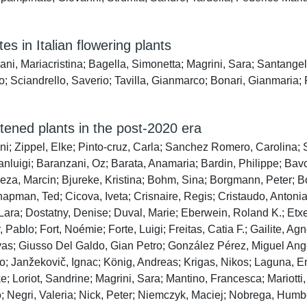
tes in Italian flowering plants
lani, Mariacristina; Bagella, Simonetta; Magrini, Sara; Santange
o; Sciandrello, Saverio; Tavilla, Gianmarco; Bonari, Gianmaria;
tened plants in the post‐2020 era
; Zippel, Elke; Pinto‐cruz, Carla; Sanchez Romero, Carolina; Sc
ianluigi; Baranzani, Oz; Barata, Anamaria; Bardin, Philippe; Bav
 Beza, Marcin; Bjureke, Kristina; Bohm, Sina; Borgmann, Peter;
hapman, Ted; Cicova, Iveta; Crisnaire, Regis; Cristaudo, Anton
Lara; Dostatny, Denise; Duval, Marie; Eberwein, Roland K.; Etxeb
ablo; Fort, Noémie; Forte, Luigi; Freitas, Catia F.; Gailite, Ag
vas; Giusso Del Galdo, Gian Petro; González Pérez, Miguel Ange
o; Janžekovič, Ignac; König, Andreas; Krigas, Nikos; Laguna, Em
ke; Loriot, Sandrine; Magrini, Sara; Mantino, Francesca; Mariotti
 Negri, Valeria; Nick, Peter; Niemczyk, Maciej; Nobrega, Humb