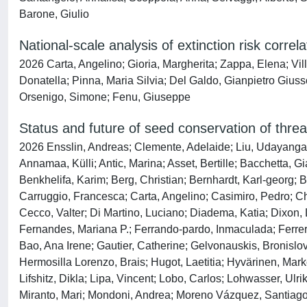
Barone, Giulio
National-scale analysis of extinction risk correla
2026 Carta, Angelino; Gioria, Margherita; Zappa, Elena; Vil
Donatella; Pinna, Maria Silvia; Del Galdo, Gianpietro Giuss
Orsenigo, Simone; Fenu, Giuseppe
Status and future of seed conservation of threa
2026 Ensslin, Andreas; Clemente, Adelaide; Liu, Udayangani
Annamaa, Külli; Antic, Marina; Asset, Bertille; Bacchetta, G
Benkhelifa, Karim; Berg, Christian; Bernhardt, Karl‐georg;
Carruggio, Francesca; Carta, Angelino; Casimiro, Pedro; C
Cecco, Valter; Di Martino, Luciano; Diadema, Katia; Dixon, 
Fernandes, Mariana P.; Ferrando‐pardo, Inmaculada; Ferrer, P
Bao, Ana Irene; Gautier, Catherine; Gelvonauskis, Bronislo
Hermosilla Lorenzo, Brais; Hugot, Laetitia; Hyvärinen, Mark
Lifshitz, Dikla; Lipa, Vincent; Lobo, Carlos; Lohwasser, Ulri
Miranto, Mari; Mondoni, Andrea; Moreno Vázquez, Santiago;