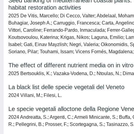
Seed banking of mediterranean coastal plants: an
habitat restoration activities
2025 De Vitis, Marcello; Di Cecco, Valter; Abdelaal, Moha
Buhagiar, Joseph A.; Carruggio, Francesca; Carta, Angelino
Vittori, Caroline; Ferrando-Pardo, Inmaculada; Ferrer-Galle
Koutsovoulou, Katerina; Krigas, Nikos; Laguna, Emilio; Lamol
Isabel; Gati, Einav Mayzlish; Negri, Valeria; Oikonomidis, 
Soriano, Pilar; Touhami, Issam; Vicens Fornés, Magdalena; 
The effect of different nutrient media on in vi
2025 Bertsouklis, K.; Vazaka-Vodena, D.; Ntoulas, N.; Dima, E
La black list delle specie vegetali del Veneto
2024 Villani, M.; Filesi, L.
Le specie vegetali alloctone della Regione Ven
2024 Andreatta, S.; Argenti, C.; Armeli Minicante, S.; Buffa, 
R.; Pellegrini, B.; Prosser, F.; Scortegagna, S.; Tasinazzo, S.