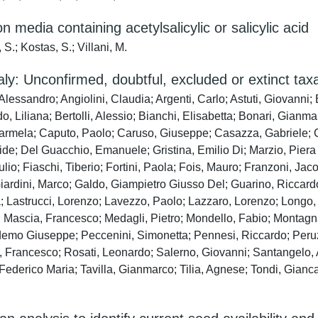
 media containing acetylsalicylic or salicylic acid
 S.; Kostas, S.; Villani, M.
taly: Unconfirmed, doubtful, excluded or extinct tax
ssandro; Angiolini, Claudia; Argenti, Carlo; Astuti, Giovanni; B
, Liliana; Bertolli, Alessio; Bianchi, Elisabetta; Bonari, Gianmar
 Carmela; Caputo, Paolo; Caruso, Giuseppe; Casazza, Gabriele; C
ide; Del Guacchio, Emanuele; Gristina, Emilio Di; Marzio, Piera 
lio; Fiaschi, Tiberio; Fortini, Paola; Fois, Mauro; Franzoni, Ja
ardini, Marco; Galdo, Giampietro Giusso Del; Guarino, Riccardo
drea; Lastrucci, Lorenzo; Lavezzo, Paolo; Lazzaro, Lorenzo; Lon
io; Mascia, Francesco; Medagli, Pietro; Mondello, Fabio; Montag
demo Giuseppe; Peccenini, Simonetta; Pennesi, Riccardo; Peruz
Francesco; Rosati, Leonardo; Salerno, Giovanni; Santangelo, An
ederico Maria; Tavilla, Gianmarco; Tilia, Agnese; Tondi, Giancar